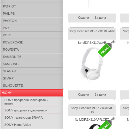
PATRIOT
PHILIPS
Сравни
За цена
PHOTON
PNY
Sony Headset MDR-ZX110 white
Son
PORT
POWERCASE
№ MDRZX110W.AE
ROWENTA
SAMSONITE
SAMSUNG
SEAGATE
SHARP
SILHOUETTE
SONY
Сравни
За цена
SONY професионалнo фото и
видео
Sony Headset MDR-ZX310AP
Son
SONY цифрови видеокамери
red
SONY телевизори BRAVIA
№ MDRZX310APR.CE7
№
SONY Home Video