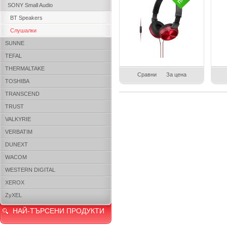
SONY Small Audio
BT Speakers
Слушалки
SUNNE
TEFAL
THERMALTAKE
Сравни
За цена
TOSHIBA
TRANSCEND
TRUST
VALKYRIE
VERBATIM
DUNEXT
WACOM
WESTERN DIGITAL
XEROX
ZyXEL
НАЙ-ТЪРСЕНИ ПРОДУКТИ