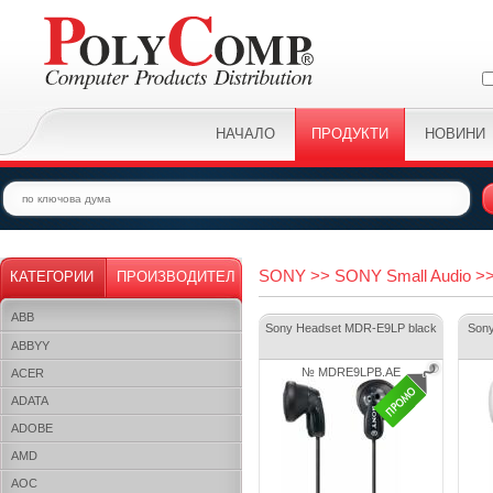
НАЧАЛО
ПРОДУКТИ
НОВИНИ
SONY >> SONY Small Audio >
КАТЕГОРИИ
ПРОИЗВОДИТЕЛ
ABB
Sony Headset MDR-E9LP black
Son
ABBYY
№ MDRE9LPB.AE
ACER
ADATA
ADOBE
AMD
AOC