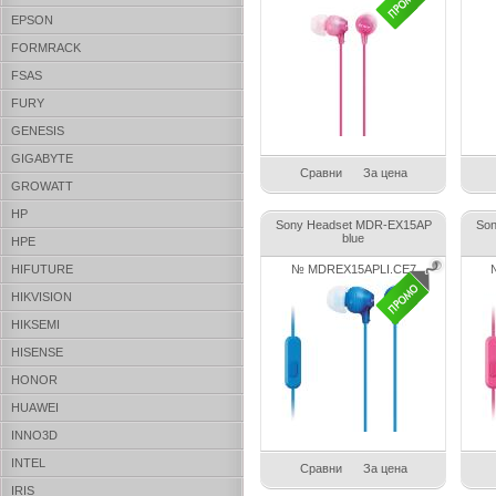
EPSON
FORMRACK
FSAS
FURY
GENESIS
GIGABYTE
Сравни
За цена
GROWATT
HP
Sony Headset MDR-EX15AP
Son
blue
HPE
HIFUTURE
№ MDREX15APLI.CE7
HIKVISION
HIKSEMI
HISENSE
HONOR
HUAWEI
INNO3D
INTEL
Сравни
За цена
IRIS