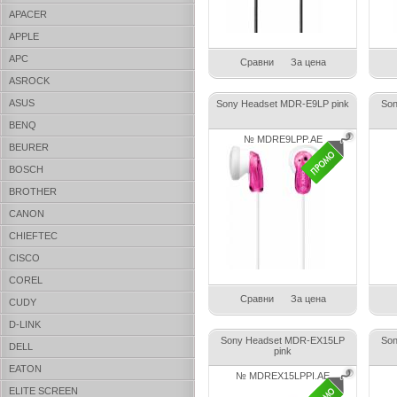
APACER
APPLE
APC
Сравни
За цена
ASROCK
ASUS
Sony Headset MDR-E9LP pink
So
BENQ
№ MDRE9LPP.AE
BEURER
BOSCH
BROTHER
CANON
CHIEFTEC
CISCO
COREL
Сравни
За цена
CUDY
D-LINK
Sony Headset MDR-EX15LP
So
DELL
pink
EATON
№ MDREX15LPPI.AE
ELITE SCREEN