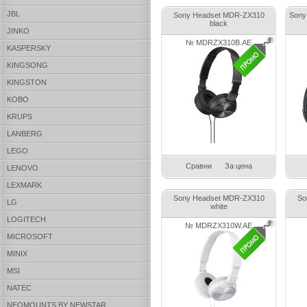
JBL
Sony Headset MDR-ZX310
Sony
black
JINKO
№ MDRZX310B.AE
KASPERSKY
KINGSONG
KINGSTON
KOBO
KRUPS
LANBERG
LEGO
Сравни
За цена
LENOVO
LEXMARK
Sony Headset MDR-ZX310
So
LG
white
LOGITECH
№ MDRZX310W.AE
MICROSOFT
MINIX
MSI
NATEC
NEOMOUNTS BY NEWSTAR