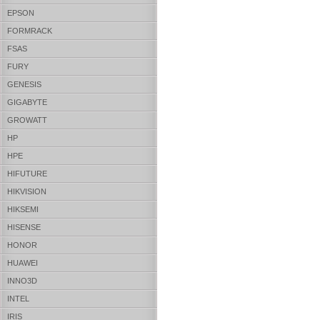
EPSON
FORMRACK
FSAS
FURY
GENESIS
GIGABYTE
GROWATT
HP
HPE
HIFUTURE
HIKVISION
HIKSEMI
HISENSE
HONOR
HUAWEI
INNO3D
INTEL
IRIS