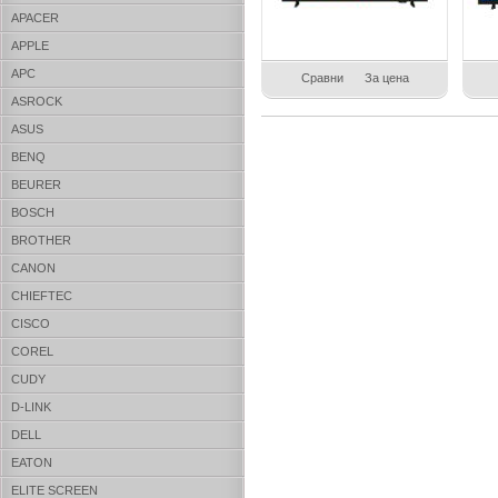
APACER
APPLE
APC
Сравни
За цена
ASROCK
ASUS
BENQ
BEURER
BOSCH
BROTHER
CANON
CHIEFTEC
CISCO
COREL
CUDY
D-LINK
DELL
EATON
ELITE SCREEN