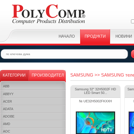
НАЧАЛО
ПРОДУКТИ
НОВИНИ
SAMSUNG >> SAMSUNG телеви
КАТЕГОРИИ
ПРОИЗВОДИТЕЛ
ABB
Samsung 32" 32H5002F HD
Sam
LED Smart 50...
ABBYY
№ UE32H5002FKXXH
ACER
ADATA
ADOBE
AMD
AOC