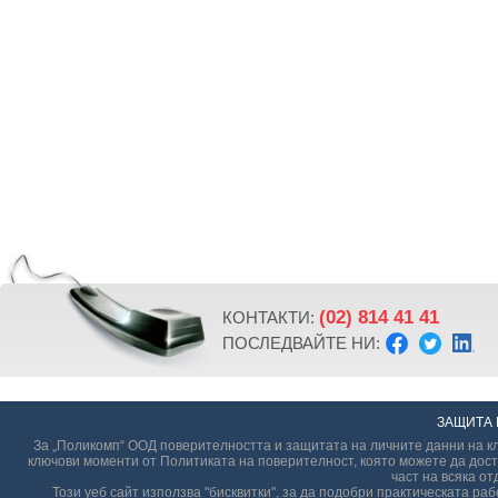
(02) 814 41 41
КОНТАКТИ:
ПОСЛЕДВАЙТЕ НИ:
ЗАЩИТА 
За „Поликомп“ ООД поверителността и защитата на личните данни на кл
ключови моменти от Политиката на поверителност, която можете да дост
част на всяка от
Този уеб сайт използва "бисквитки", за да подобри практическата р