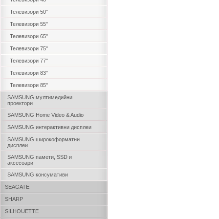
Телевизори 50"
Телевизори 55"
Телевизори 65"
Телевизори 75"
Телевизори 77"
Телевизори 83"
Телевизори 85"
SAMSUNG мултимедийни
проектори
SAMSUNG Home Video & Audio
SAMSUNG интерактивни дисплеи
SAMSUNG широкоформатни
дисплеи
SAMSUNG памети, SSD и
аксесоари
SAMSUNG консумативи
SEAGATE
SHARP
SILHOUETTE