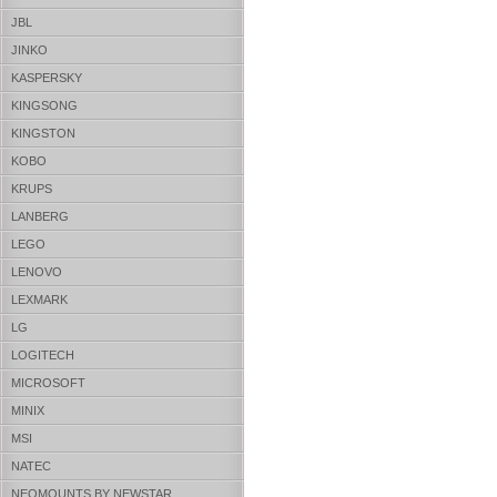
JBL
JINKO
KASPERSKY
KINGSONG
KINGSTON
KOBO
KRUPS
LANBERG
LEGO
LENOVO
LEXMARK
LG
LOGITECH
MICROSOFT
MINIX
MSI
NATEC
NEOMOUNTS BY NEWSTAR