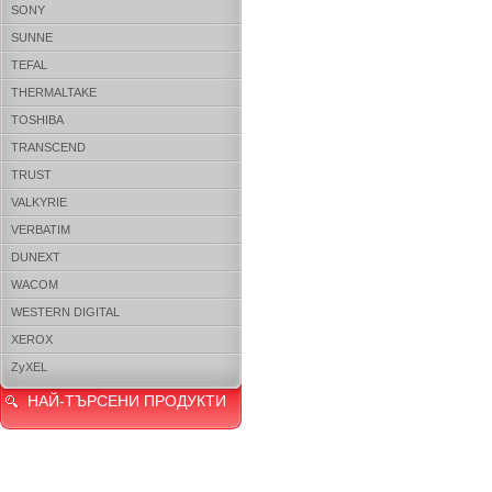
SONY
SUNNE
TEFAL
THERMALTAKE
TOSHIBA
TRANSCEND
TRUST
VALKYRIE
VERBATIM
DUNEXT
WACOM
WESTERN DIGITAL
XEROX
ZyXEL
НАЙ-ТЪРСЕНИ ПРОДУКТИ