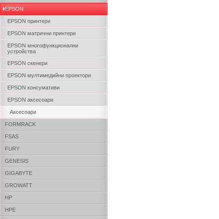
EPSON
EPSON принтери
EPSON матрични принтери
EPSON многофункционални
устройства
EPSON скенери
EPSON мултимедийни проектори
EPSON консумативи
EPSON аксесоари
Аксесоари
FORMRACK
FSAS
FURY
GENESIS
GIGABYTE
GROWATT
HP
HPE