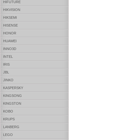
HIFUTURE
HIKVISION
HIKSEMI
HISENSE
HONOR
HUAWEI
INNO3D
INTEL
IRIS
JBL
JINKO
KASPERSKY
KINGSONG
KINGSTON
KOBO
KRUPS
LANBERG
LEGO