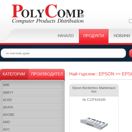
НАЧАЛО
ПРОДУКТИ
НОВИНИ
Най-търсени : EPSON >> EPS
КАТЕГОРИИ
ПРОИЗВОДИТЕЛ
ABB
Epson Borderless Maintenace
box
ABBYY
№ C13T619100
ACER
ADATA
ADOBE
AMD
AOC