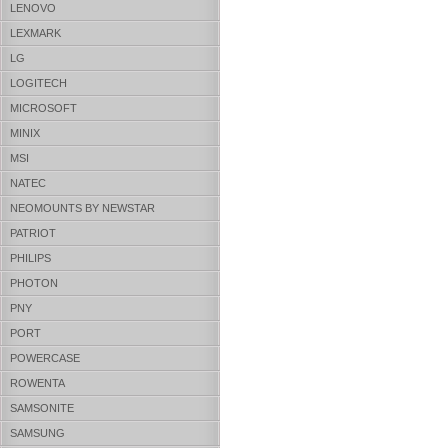
LENOVO
LEXMARK
LG
LOGITECH
MICROSOFT
MINIX
MSI
NATEC
NEOMOUNTS BY NEWSTAR
PATRIOT
PHILIPS
PHOTON
PNY
PORT
POWERCASE
ROWENTA
SAMSONITE
SAMSUNG