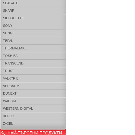
SEAGATE
SHARP
SILHOUETTE
SONY
SUNNE
TEFAL
THERMALTAKE
TOSHIBA
TRANSCEND
TRUST
VALKYRIE
VERBATIM
DUNEXT
WACOM
WESTERN DIGITAL
XEROX
ZyXEL
НАЙ-ТЪРСЕНИ ПРОДУКТИ