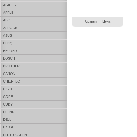
APACER
APPLE
APC
Сравни
Цена
ASROCK
ASUS
BENQ
BEURER
BOSCH
BROTHER
CANON
CHIEFTEC
CISCO
COREL
CUDY
D-LINK
DELL
EATON
ELITE SCREEN