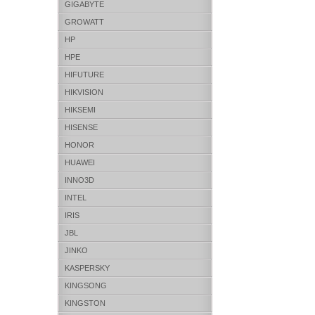
GIGABYTE
GROWATT
HP
HPE
HIFUTURE
HIKVISION
HIKSEMI
HISENSE
HONOR
HUAWEI
INNO3D
INTEL
IRIS
JBL
JINKO
KASPERSKY
KINGSONG
KINGSTON