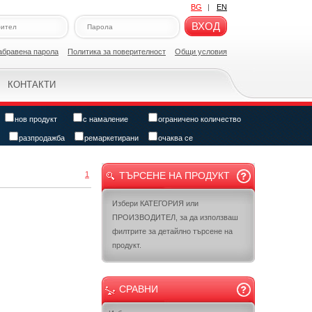
BG
|
EN
ВХОД
абравена парола
Политикa за поверителност
Общи условия
КОНТАКТИ
нов продукт
с намаление
ограничено количество
разпродажба
ремаркетирани
очаква се
1
ТЪРСЕНЕ НА ПРОДУКТ
Избери КАТЕГОРИЯ или
ПРОИЗВОДИТЕЛ, за да използваш
филтрите за детайлно търсене на
продукт.
СРАВНИ