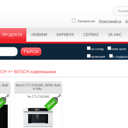
Запомни ме
Регистрирай се
З
ПРОДУКТИ
НОВИНИ
КАРИЕРА
СЕРВИЗ
ЗА НАС
на склад
нови цени
ТЪРСИ
промоция
с подарък
OSCH >> BOSCH кафемашини
Built-
Bosch CTL7181W0, SER8, Built-
in fully...
№ CTL7181W0