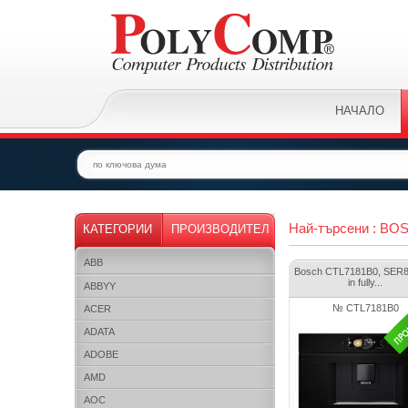
НАЧАЛО
Най-търсени : B
КАТЕГОРИИ
ПРОИЗВОДИТЕЛ
ABB
Bosch CTL7181B0, SER8, 
in fully...
ABBYY
№ CTL7181B0
ACER
ADATA
ADOBE
AMD
AOC