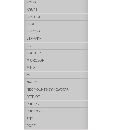
KOBO
KRUPS
LANBERG
LEGO
LENOVO
LEXMARK
LG
LOGITECH
MICROSOFT
MINIX
MSI
NATEC
NEOMOUNTS BY NEWSTAR
PATRIOT
PHILIPS
PHOTON
PNY
PORT