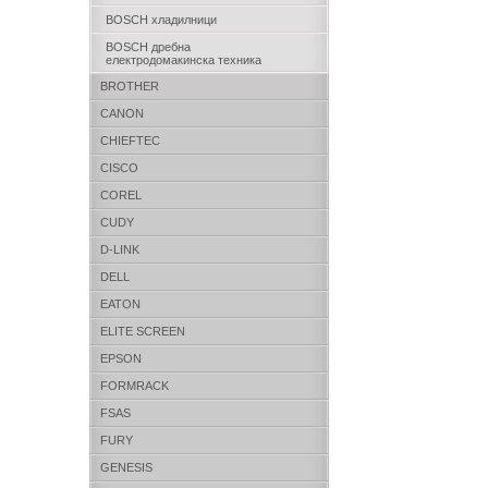
BOSCH хладилници
BOSCH дребна
електродомакинска техника
BROTHER
CANON
CHIEFTEC
CISCO
COREL
CUDY
D-LINK
DELL
EATON
ELITE SCREEN
EPSON
FORMRACK
FSAS
FURY
GENESIS