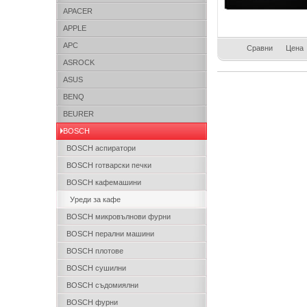
APACER
APPLE
APC
Сравни
Цена
ASROCK
ASUS
BENQ
BEURER
BOSCH
BOSCH аспиратори
BOSCH готварски печки
BOSCH кафемашини
Уреди за кафе
BOSCH микровълнови фурни
BOSCH перални машини
BOSCH плотове
BOSCH сушилни
BOSCH съдомиялни
BOSCH фурни