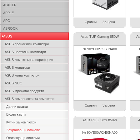
APACER
APPLE
APC
Сравни
За цена
ASROCK
ASUS
Asus TUF Gaming 850W
A
ASUS преносими компютри
№ 90YE00S2-B0NA00
ASUS настолни компютри
ASUS компютърна периферия
ASUS монитори
ASUS мини компютри
ASUS NUC
ASUS мрежови продукти
ASUS компоненти за компютри
Сравни
За цена
Дънни платки
Видео карти
Asus ROG Strix 850W
A
Кутии за компютри
Захранващи блокове
№ 90YE00W2-B0NA00
Охлаждащи системи