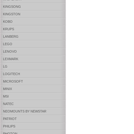
KINGSONG
KINGSTON
KOBO
KRUPS
LANBERG
LEGO
LENOVO
LEXMARK
LG
LOGITECH
MICROSOFT
MINIX
MSI
NATEC
NEOMOUNTS BY NEWSTAR
PATRIOT
PHILIPS
PHOTON