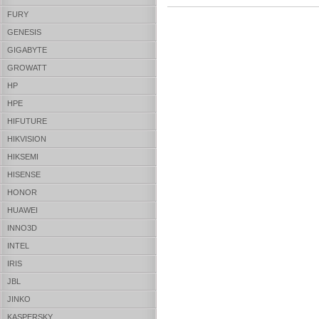
FURY
GENESIS
GIGABYTE
GROWATT
HP
HPE
HIFUTURE
HIKVISION
HIKSEMI
HISENSE
HONOR
HUAWEI
INNO3D
INTEL
IRIS
JBL
JINKO
KASPERSKY