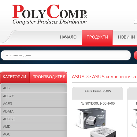
НАЧАЛО
ПРОДУКТИ
НОВИНИ
ASUS >> ASUS компоненти за
КАТЕГОРИИ
ПРОИЗВОДИТЕЛ
ABB
Asus Prime 750W
ABBYY
№ 90YE00U1-B0NA00
ACER
ADATA
ADOBE
AMD
AOC