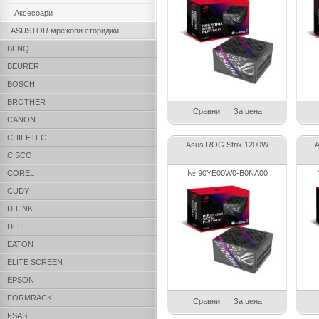
Аксесоари
ASUSTOR мрежови сториджи
BENQ
BEURER
BOSCH
BROTHER
Сравни
За цена
CANON
CHIEFTEC
Asus ROG Strix 1200W
A
CISCO
COREL
№ 90YE00W0-B0NA00
CUDY
D-LINK
DELL
EATON
ELITE SCREEN
EPSON
FORMRACK
Сравни
За цена
FSAS