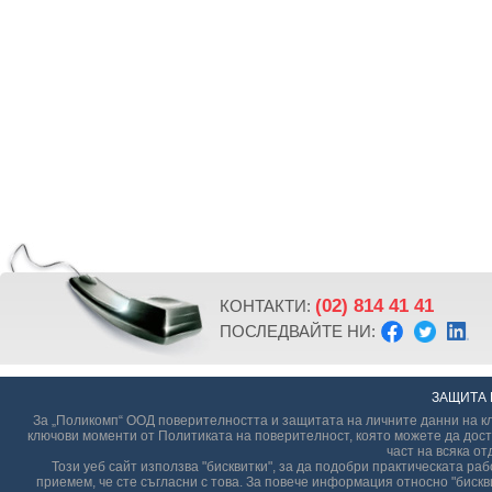
(02) 814 41 41
КОНТАКТИ:
ПОСЛЕДВАЙТЕ НИ:
ЗАЩИТА 
За „Поликомп“ ООД поверителността и защитата на личните данни на кл
ключови моменти от Политиката на поверителност, която можете да дост
част на всяка от
Този уеб сайт използва "бисквитки", за да подобри практическата р
приемем, че сте съгласни с това. За повече информация относно "бискви