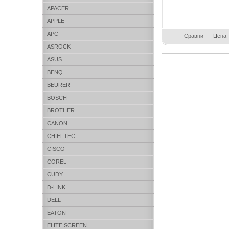
APACER
APPLE
APC
Сравни
Цена
ASROCK
ASUS
BENQ
BEURER
BOSCH
BROTHER
CANON
CHIEFTEC
CISCO
COREL
CUDY
D-LINK
DELL
EATON
ELITE SCREEN