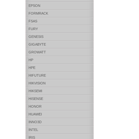
EPSON
FORMRACK
FSAS
FURY
GENESIS
GIGABYTE
GROWATT
HP
HPE
HIFUTURE
HIKVISION
HIKSEMI
HISENSE
HONOR
HUAWEI
INNO3D
INTEL
IRIS