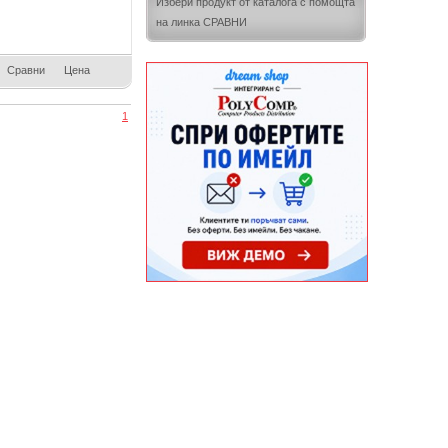
Избери продукт от каталога с помощта
на линка СРАВНИ
Сравни
Цена
1