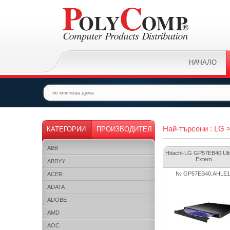
НАЧАЛО
Най-търсени : LG 
КАТЕГОРИИ
ПРОИЗВОДИТЕЛ
ABB
Hitachi-LG GP57EB40 Ult
Extern...
ABBYY
№ GP57EB40.AHLE1
ACER
ADATA
ADOBE
AMD
AOC