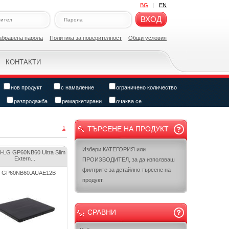
BG
|
EN
ВХОД
абравена парола
Политикa за поверителност
Общи условия
КОНТАКТИ
нов продукт
с намаление
ограничено количество
разпродажба
ремаркетирани
очаква се
1
ТЪРСЕНЕ НА ПРОДУКТ
Избери КАТЕГОРИЯ или
hi-LG GP60NB60 Ultra Slim
Extern...
ПРОИЗВОДИТЕЛ, за да използваш
филтрите за детайлно търсене на
 GP60NB60.AUAE12B
продукт.
СРАВНИ