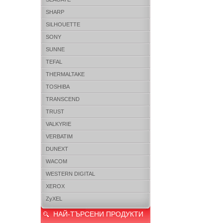
SHARP
SILHOUETTE
SONY
SUNNE
TEFAL
THERMALTAKE
TOSHIBA
TRANSCEND
TRUST
VALKYRIE
VERBATIM
DUNEXT
WACOM
WESTERN DIGITAL
XEROX
ZyXEL
НАЙ-ТЪРСЕНИ ПРОДУКТИ