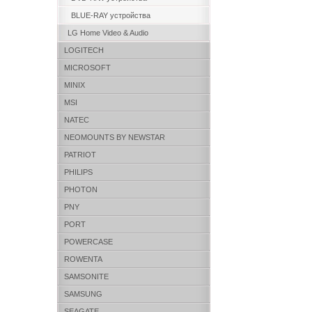
BLUE-RAY устройства
LG Home Video & Audio
LOGITECH
MICROSOFT
MINIX
MSI
NATEC
NEOMOUNTS BY NEWSTAR
PATRIOT
PHILIPS
PHOTON
PNY
PORT
POWERCASE
ROWENTA
SAMSONITE
SAMSUNG
SEAGATE