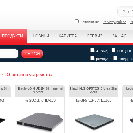
Запомни ме
Регистрирай се
З
ПРОДУКТИ
НОВИНИ
КАРИЕРА
СЕРВИЗ
ЗА НАС
на склад
нови цени
ТЪРСИ
промоция
с подарък
>> LG оптични устройства
ra Slim
Hitachi-LG GUD1N Slim Internal
Hitachi-LG GP57ES40 Ultra Slim
Hitac
9.5mm ...
Extern...
0B
№ GUD1N.CHLA10B
№ GP57ES40.AHLE10B
№