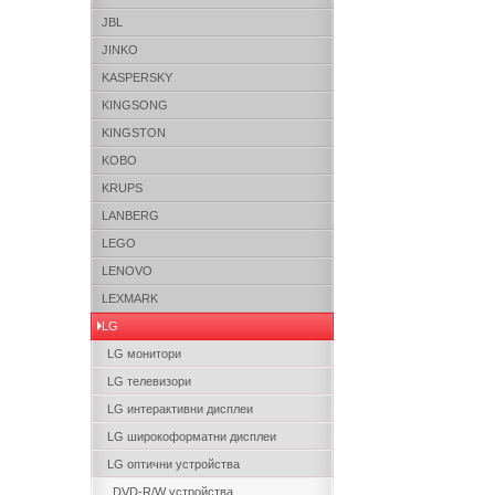
JBL
JINKO
KASPERSKY
KINGSONG
KINGSTON
KOBO
KRUPS
LANBERG
LEGO
LENOVO
LEXMARK
LG
LG монитори
LG телевизори
LG интерактивни дисплеи
LG широкоформатни дисплеи
LG оптични устройства
DVD-R/W устройства