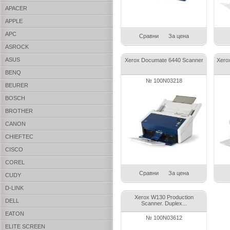
APACER
APPLE
APC
Сравни
За цена
ASROCK
ASUS
Xerox Documate 6440 Scanner
Xero
BENQ
№ 100N03218
BEURER
BOSCH
BROTHER
CANON
CHIEFTEC
CISCO
COREL
Сравни
За цена
CUDY
D-LINK
Xerox W130 Production
DELL
Scanner. Duplex...
EATON
№ 100N03612
ELITE SCREEN