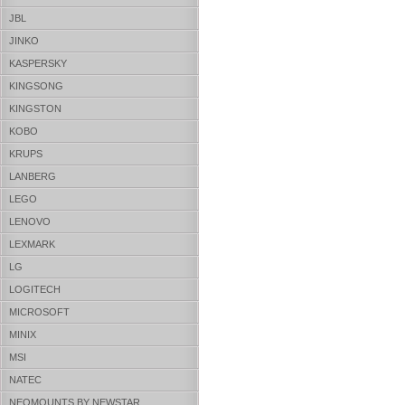
JBL
JINKO
KASPERSKY
KINGSONG
KINGSTON
KOBO
KRUPS
LANBERG
LEGO
LENOVO
LEXMARK
LG
LOGITECH
MICROSOFT
MINIX
MSI
NATEC
NEOMOUNTS BY NEWSTAR