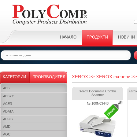
НАЧАЛО
ПРОДУКТИ
НОВИНИ
XEROX >> XEROX скенери >>
КАТЕГОРИИ
ПРОИЗВОДИТЕЛ
ABB
Xerox Documate Combo
Xerox
Scanner
ABBYY
№ 100N03448
ACER
ADATA
ADOBE
AMD
AOC