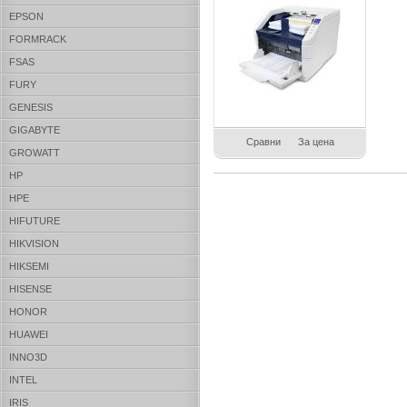
EPSON
FORMRACK
FSAS
FURY
GENESIS
GIGABYTE
Сравни
За цена
GROWATT
HP
HPE
HIFUTURE
HIKVISION
HIKSEMI
HISENSE
HONOR
HUAWEI
INNO3D
INTEL
IRIS