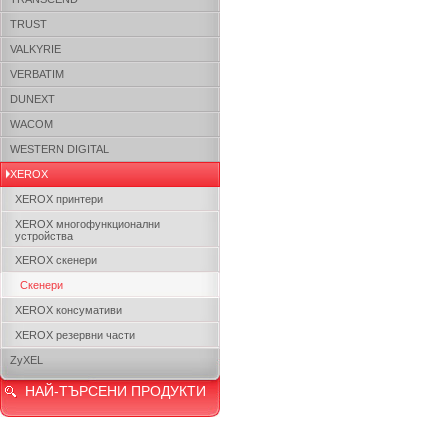
TRUST
VALKYRIE
VERBATIM
DUNEXT
WACOM
WESTERN DIGITAL
XEROX
XEROX принтери
XEROX многофункционални
устройства
XEROX скенери
Скенери
XEROX консумативи
XEROX резервни части
ZyXEL
НАЙ-ТЪРСЕНИ ПРОДУКТИ