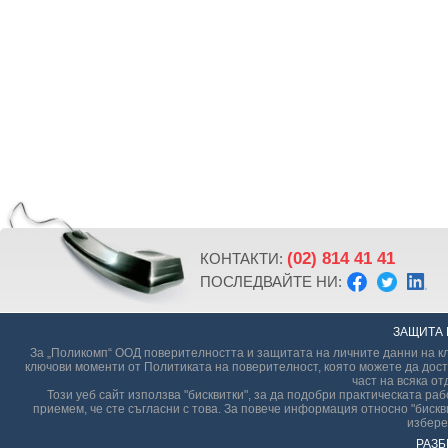
(02) 814 41 41
КОНТАКТИ:
ПОСЛЕДВАЙТЕ НИ:
ЗАЩИТА 
За „Поликомп“ ООД поверителността и защитата на личните данни на кл
ключови моменти от Политиката на поверителност, която можете да дост
част на всяка от
Този уеб сайт използва "бисквитки", за да подобри практическата р
приемем, че сте съгласни с това. За повече информация относно "бискви
избере
РАЗБ