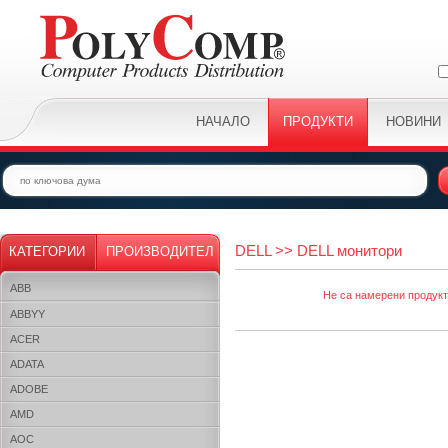
НАЧАЛО
ПРОДУКТИ
НОВИНИ
DELL >> DELL монитори
КАТЕГОРИИ
ПРОИЗВОДИТЕЛ
ABB
Не са намерени продукти
ABBYY
ACER
ADATA
ADOBE
AMD
AOC