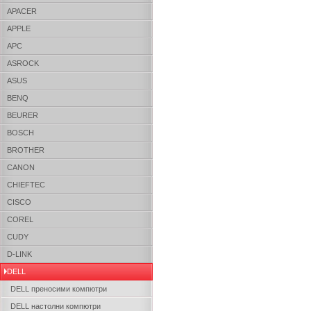
APACER
APPLE
APC
ASROCK
ASUS
BENQ
BEURER
BOSCH
BROTHER
CANON
CHIEFTEC
CISCO
COREL
CUDY
D-LINK
DELL
DELL преносими компютри
DELL настолни компютри