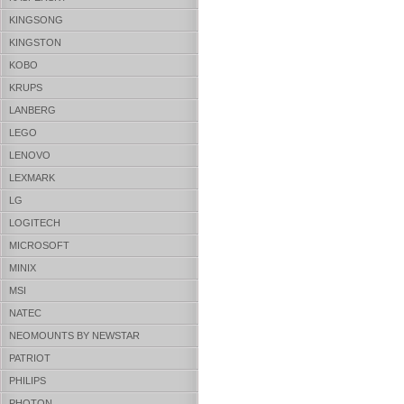
KINGSONG
KINGSTON
KOBO
KRUPS
LANBERG
LEGO
LENOVO
LEXMARK
LG
LOGITECH
MICROSOFT
MINIX
MSI
NATEC
NEOMOUNTS BY NEWSTAR
PATRIOT
PHILIPS
PHOTON