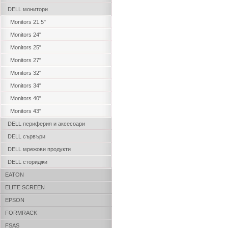
DELL монитори
Monitors 21.5"
Monitors 24"
Monitors 25"
Monitors 27"
Monitors 32"
Monitors 34"
Monitors 40"
Monitors 43"
DELL периферия и аксесоари
DELL сървъри
DELL мрежови продукти
DELL сториджи
EATON
ELITE SCREEN
EPSON
FORMRACK
FSAS