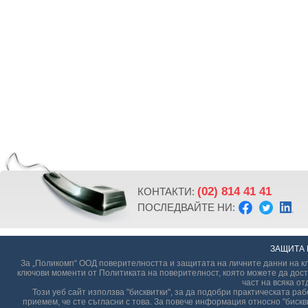
(02) 814 41 41
КОНТАКТИ:
ПОСЛЕДВАЙТЕ НИ:
ЗАЩИТА 
За „Поликомп“ ООД поверителността и защитата на личните данни на кл
ключови моменти от Политиката на поверителност, която можете да дост
част на всяка от
Този уеб сайт използва "бисквитки", за да подобри практическата р
приемем, че сте съгласни с това. За повече информация относно "бискви