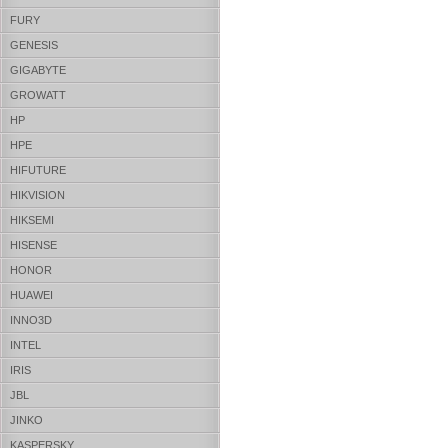
FURY
GENESIS
GIGABYTE
GROWATT
HP
HPE
HIFUTURE
HIKVISION
HIKSEMI
HISENSE
HONOR
HUAWEI
INNO3D
INTEL
IRIS
JBL
JINKO
KASPERSKY