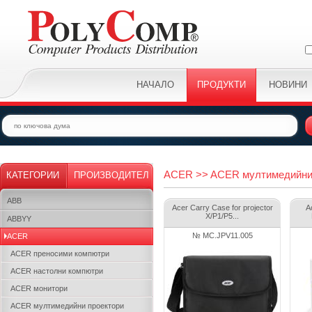
НАЧАЛО
ПРОДУКТИ
НОВИНИ
ACER >> ACER мултимедийни 
КАТЕГОРИИ
ПРОИЗВОДИТЕЛ
ABB
Acer Carry Case for projector
A
X/P1/P5...
ABBYY
№ MC.JPV11.005
ACER
ACER преносими компютри
ACER настолни компютри
ACER монитори
ACER мултимедийни проектори