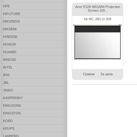
HPE
Acer E100-W01MW Projection
Screen 100...
HIFUTURE
№ MC.JBG11.009
HIKVISION
HIKSEMI
HISENSE
HONOR
HUAWEI
INNO3D
INTEL
Сравни
За цена
IRIS
JBL
JINKO
KASPERSKY
KINGSONG
KINGSTON
KOBO
KRUPS
LANBERG