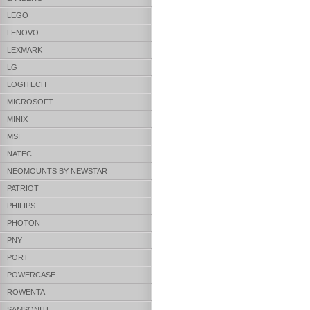
LEGO
LENOVO
LEXMARK
LG
LOGITECH
MICROSOFT
MINIX
MSI
NATEC
NEOMOUNTS BY NEWSTAR
PATRIOT
PHILIPS
PHOTON
PNY
PORT
POWERCASE
ROWENTA
SAMSONITE