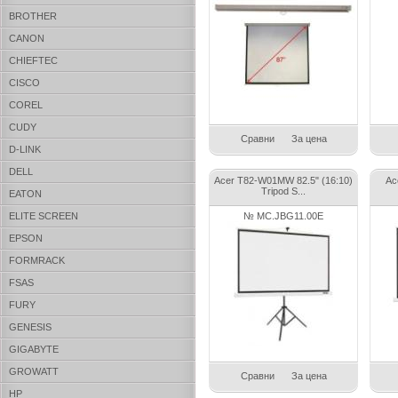
BROTHER
CANON
CHIEFTEC
CISCO
COREL
CUDY
Сравни
За цена
D-LINK
DELL
Acer T82-W01MW 82.5" (16:10)
Ac
Tripod S...
EATON
ELITE SCREEN
№ MC.JBG11.00E
EPSON
FORMRACK
FSAS
FURY
GENESIS
GIGABYTE
GROWATT
Сравни
За цена
HP