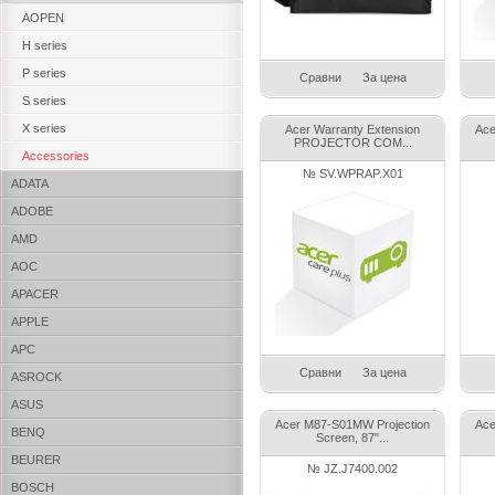
AOPEN
H series
P series
Сравни
За цена
S series
X series
Acer Warranty Extension
Ace
PROJECTOR COM...
Accessories
№ SV.WPRAP.X01
ADATA
ADOBE
AMD
AOC
APACER
APPLE
APC
Сравни
За цена
ASROCK
ASUS
Acer M87-S01MW Projection
Ace
BENQ
Screen, 87"...
BEURER
№ JZ.J7400.002
BOSCH