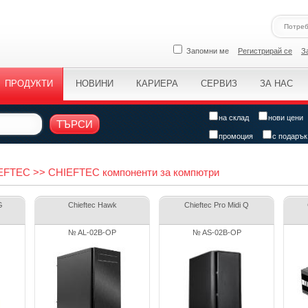
Запомни ме
Регистрирай се
З
ПРОДУКТИ
НОВИНИ
КАРИЕРА
СЕРВИЗ
ЗА НАС
на склад
нови цени
ТЪРСИ
промоция
с подарък
IEFTEC >> CHIEFTEC компоненти за компютри
G
Chieftec Hawk
Chieftec Pro Midi Q
№ AL-02B-OP
№ AS-02B-OP