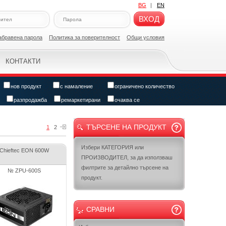
BG
|
EN
ВХОД
абравена парола
Политикa за поверителност
Общи условия
КОНТАКТИ
нов продукт
с намаление
ограничено количество
разпродажба
ремаркетирани
очаква се
ТЪРСЕНЕ НА ПРОДУКТ
1
2
Избери КАТЕГОРИЯ или
Chieftec EON 600W
ПРОИЗВОДИТЕЛ, за да използваш
филтрите за детайлно търсене на
№ ZPU-600S
продукт.
СРАВНИ