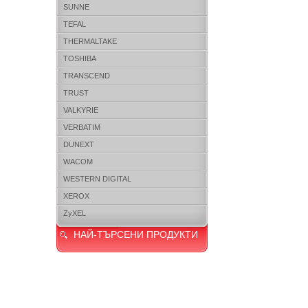
SUNNE
TEFAL
THERMALTAKE
TOSHIBA
TRANSCEND
TRUST
VALKYRIE
VERBATIM
DUNEXT
WACOM
WESTERN DIGITAL
XEROX
ZyXEL
НАЙ-ТЪРСЕНИ ПРОДУКТИ