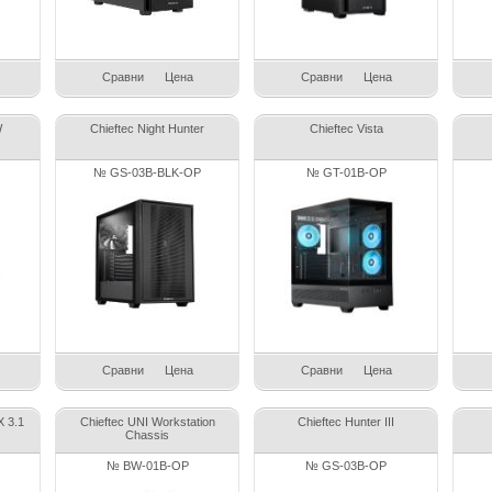
Сравни
Цена
Сравни
Цена
W
Chieftec Night Hunter
Chieftec Vista
№ GS-03B-BLK-OP
№ GT-01B-OP
Сравни
Цена
Сравни
Цена
X 3.1
Chieftec UNI Workstation
Chieftec Hunter III
Chassis
№ BW-01B-OP
№ GS-03B-OP