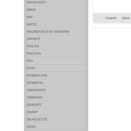
MICROSOFT
MINIX
MSI
Сравни
Цена
NATEC
NEOMOUNTS BY NEWSTAR
PATRIOT
PHILIPS
PHOTON
PNY
PORT
POWERCASE
ROWENTA
SAMSONITE
SAMSUNG
SEAGATE
SHARP
SILHOUETTE
SONY