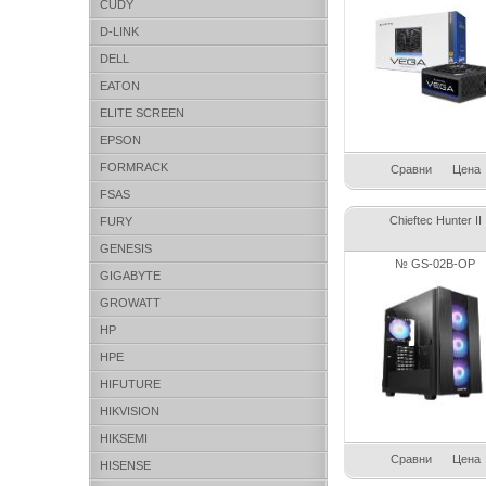
CUDY
D-LINK
DELL
EATON
ELITE SCREEN
EPSON
FORMRACK
Сравни
Цена
FSAS
Chieftec Hunter II
FURY
GENESIS
№ GS-02B-OP
GIGABYTE
GROWATT
HP
HPE
HIFUTURE
HIKVISION
HIKSEMI
Сравни
Цена
HISENSE