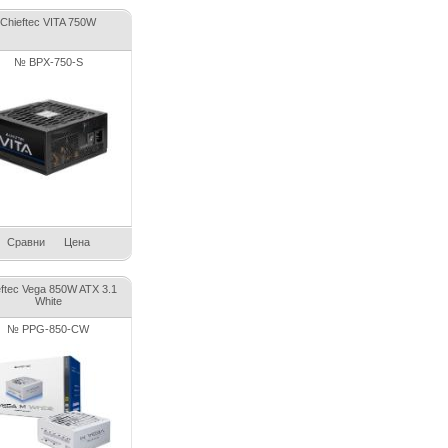
Chieftec VITA 750W
№ BPX-750-S
Сравни
Цена
eftec Vega 850W ATX 3.1
White
№ PPG-850-CW