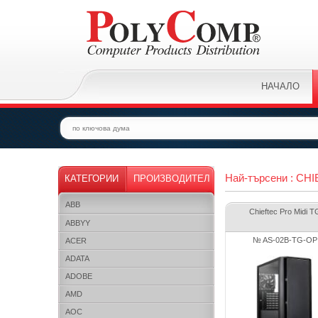
НАЧАЛО
Най-търсени : CH
КАТЕГОРИИ
ПРОИЗВОДИТЕЛ
ABB
Chieftec Pro Midi T
ABBYY
№ AS-02B-TG-OP
ACER
ADATA
ADOBE
AMD
AOC