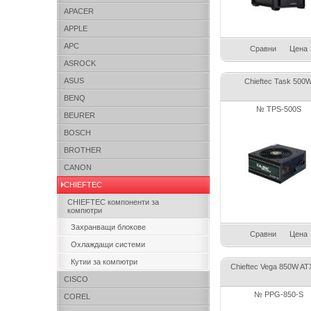
APACER
APPLE
APC
Сравни
Цена
ASROCK
ASUS
Chieftec Task 500
BENQ
№ TPS-500S
BEURER
BOSCH
BROTHER
CANON
CHIEFTEC
CHIEFTEC компоненти за
компютри
Захранващи блокове
Сравни
Цена
Охлаждащи системи
Кутии за компютри
Chieftec Vega 850W AT
CISCO
№ PPG-850-S
COREL