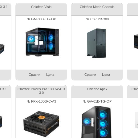
X 3.1
Chieftec Visio
Chieftec Mesh Chassis
№ GM-30B-TG-OP
№ CS-12B-300
Сравни
Цена
Сравни
Цена
X 3.1
Chieftec Polaris Pro 1300W ATX
Chieftec Apex
Chi
3.0
№ PPX-1300FC-A3
№ GA-01B-TG-OP