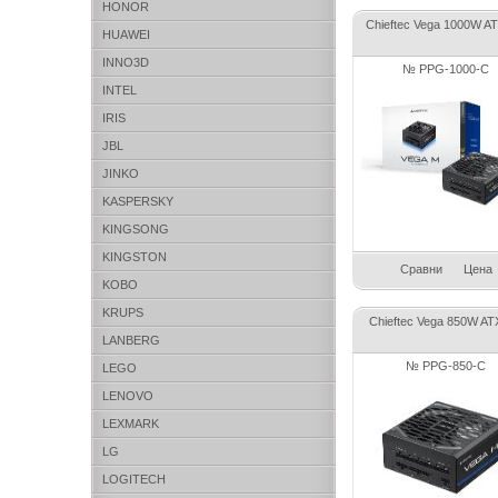
HONOR
Chieftec Vega 1000W AT
HUAWEI
INNO3D
№ PPG-1000-C
INTEL
IRIS
JBL
JINKO
KASPERSKY
KINGSONG
KINGSTON
Сравни
Цена
KOBO
KRUPS
Chieftec Vega 850W AT
LANBERG
№ PPG-850-C
LEGO
LENOVO
LEXMARK
LG
LOGITECH