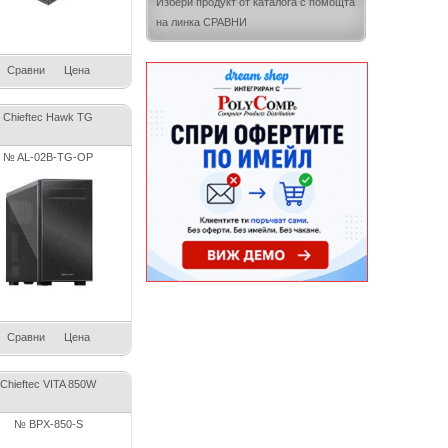
Избери продукт от каталога с помощта
на линка СРАВНИ
Сравни
Цена
Chieftec Hawk TG
№ AL-02B-TG-OP
Сравни
Цена
Chieftec VITA 850W
№ BPX-850-S