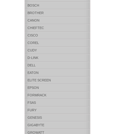
BOSCH
BROTHER
CANON
CHIEFTEC
CISCO
COREL
CUDY
D-LINK
DELL
EATON
ELITE SCREEN
EPSON
FORMRACK
FSAS
FURY
GENESIS
GIGABYTE
GROWATT