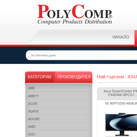
НАЧАЛО
Най-търсени : AS
КАТЕГОРИИ
ПРОИЗВОДИТЕЛ
ABB
Asus ExpertCenter P4
P440VAK-BPCD7...
ABBYY
№ 90PT03X5-M0AU
ACER
ADATA
ADOBE
AMD
AOC