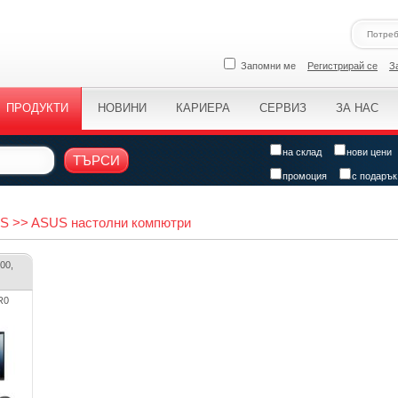
Запомни ме
Регистрирай се
З
ПРОДУКТИ
НОВИНИ
КАРИЕРА
СЕРВИЗ
ЗА НАС
на склад
нови цени
ТЪРСИ
промоция
с подарък
US >> ASUS настолни компютри
00,
R0