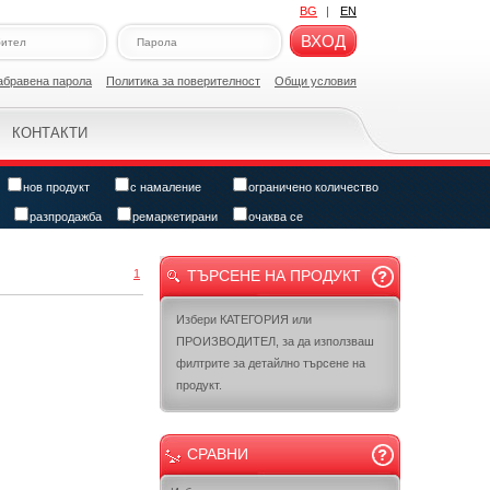
BG
|
EN
ВХОД
абравена парола
Политикa за поверителност
Общи условия
КОНТАКТИ
нов продукт
с намаление
ограничено количество
разпродажба
ремаркетирани
очаква се
1
ТЪРСЕНЕ НА ПРОДУКТ
Избери КАТЕГОРИЯ или
ПРОИЗВОДИТЕЛ, за да използваш
филтрите за детайлно търсене на
продукт.
СРАВНИ