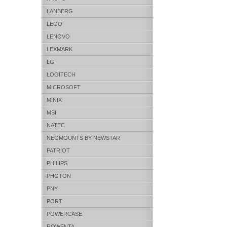
LANBERG
LEGO
LENOVO
LEXMARK
LG
LOGITECH
MICROSOFT
MINIX
MSI
NATEC
NEOMOUNTS BY NEWSTAR
PATRIOT
PHILIPS
PHOTON
PNY
PORT
POWERCASE
ROWENTA