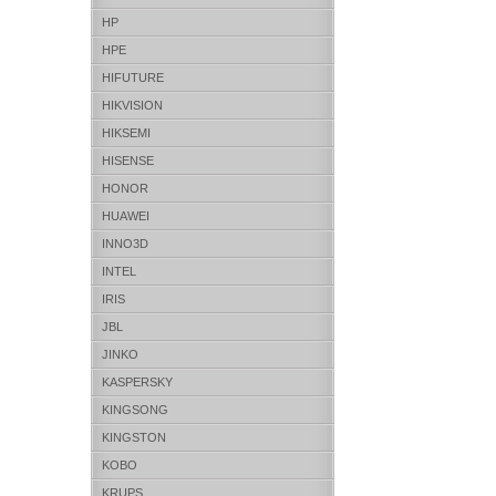
HP
HPE
HIFUTURE
HIKVISION
HIKSEMI
HISENSE
HONOR
HUAWEI
INNO3D
INTEL
IRIS
JBL
JINKO
KASPERSKY
KINGSONG
KINGSTON
KOBO
KRUPS