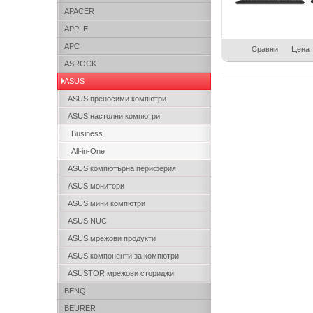
APACER
APPLE
APC
Сравни
Цена
ASROCK
ASUS
ASUS преносими компютри
ASUS настолни компютри
Business
All-in-One
ASUS компютърна периферия
ASUS монитори
ASUS мини компютри
ASUS NUC
ASUS мрежови продукти
ASUS компоненти за компютри
ASUSTOR мрежови сториджи
BENQ
BEURER