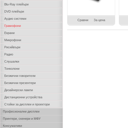
Blu-Ray плейъри
DVD плейъри
Аудио системи
Сравни
За цена
Грамофони
Екрани
Микрофони
Рисийвъри
Радио
Слушалки
Тонколони
Безжични говорители
Безжични презентери
Дизайнерски лампи
Дистанционни устройства
Стойки за дисплеи и проектори
Професионални дисплеи
Принтери, скенери и МФУ
Консумативи