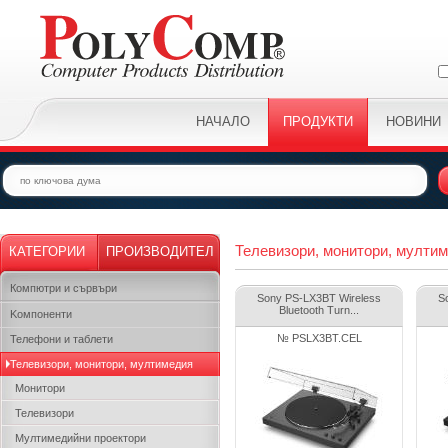
НАЧАЛО
ПРОДУКТИ
НОВИНИ
Телевизори, монитори, мулти
КАТЕГОРИИ
ПРОИЗВОДИТЕЛ
Компютри и сървъри
Sony PS-LX3BT Wireless
S
Bluetooth Turn...
Kомпоненти
№ PSLX3BT.CEL
Телефони и таблети
Телевизори, монитори, мултимедия
Монитори
Телевизори
Мултимедийни проектори