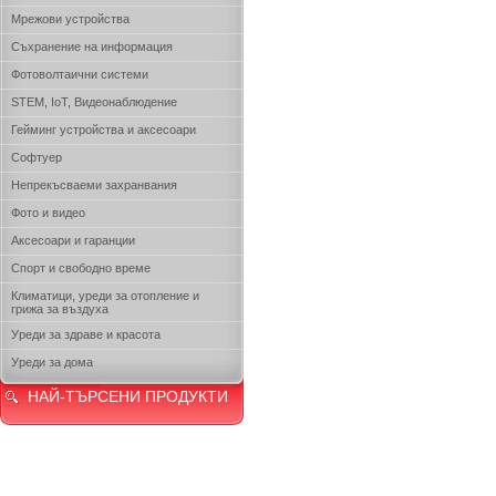
Мрежови устройства
Съхранение на информация
Фотоволтаични системи
STEM, IoT, Видеонаблюдение
Гейминг устройства и аксесоари
Софтуер
Непрекъсваеми захранвания
Фото и видео
Аксесоари и гаранции
Спорт и свободно време
Климатици, уреди за отопление и
грижа за въздуха
Уреди за здраве и красота
Уреди за дома
НАЙ-ТЪРСЕНИ ПРОДУКТИ