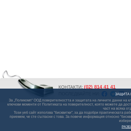
(02) 814 41 41
КОНТАКТИ:
ПОСЛЕДВАЙТЕ НИ:
ЗАЩИТА 
За „Поликомп“ ООД поверителността и защитата на личните данни на кл
ключови моменти от Политиката на поверителност, която можете да дост
част на всяка от
Този уеб сайт използва "бисквитки", за да подобри практическата р
приемем, че сте съгласни с това. За повече информация относно "бискви
избере
РАЗБ