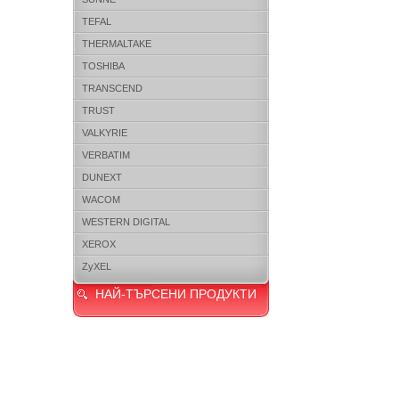
TEFAL
THERMALTAKE
TOSHIBA
TRANSCEND
TRUST
VALKYRIE
VERBATIM
DUNEXT
WACOM
WESTERN DIGITAL
XEROX
ZyXEL
НАЙ-ТЪРСЕНИ ПРОДУКТИ