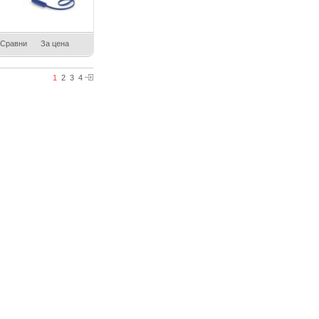
Сравни
За цена
1
2
3
4