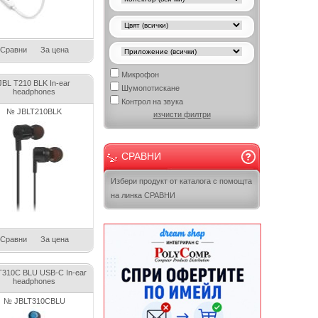
Сравни
За цена
Микрофон
JBL T210 BLK In-ear
Шумопотискане
headphones
Контрол на звука
№ JBLT210BLK
изчисти филтри
СРАВНИ
Избери продукт от каталога с помощта
на линка СРАВНИ
Сравни
За цена
T310C BLU USB-C In-ear
headphones
№ JBLT310CBLU