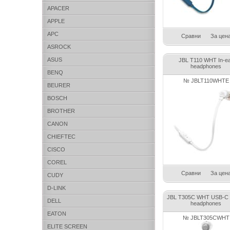
APACER
APPLE
APC
Сравни
За цен
ASROCK
ASUS
JBL T110 WHT In-e
headphones
BENQ
№ JBLT110WHTE
BEURER
BOSCH
BROTHER
CANON
CHIEFTEC
CISCO
COREL
Сравни
За цен
CUDY
D-LINK
JBL T305C WHT USB-C I
DELL
headphones
EATON
№ JBLT305CWHT
ELITE SCREEN