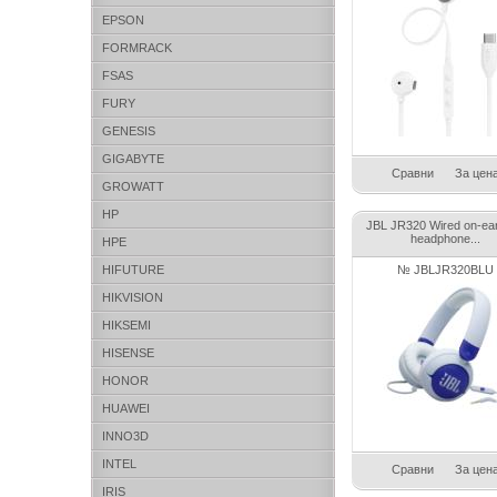
EPSON
FORMRACK
FSAS
FURY
GENESIS
GIGABYTE
Сравни
За цен
GROWATT
HP
JBL JR320 Wired on-ear
headphone...
HPE
HIFUTURE
№ JBLJR320BLU
HIKVISION
HIKSEMI
HISENSE
HONOR
HUAWEI
INNO3D
INTEL
Сравни
За цен
IRIS