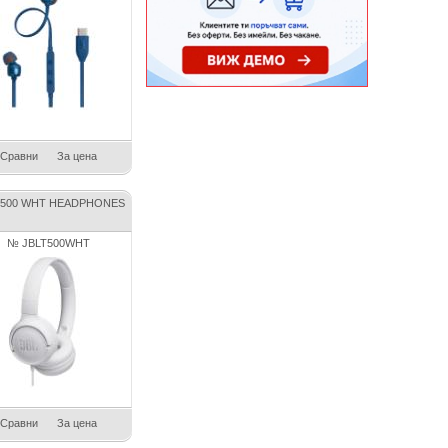
Сравни
За цена
T500 WHT HEADPHONES
№ JBLT500WHT
Сравни
За цена