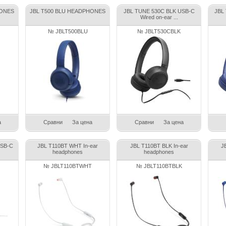
HONES
JBL T500 BLU HEADPHONES
JBL TUNE 530C BLK USB-C
JBL
Wired on-ear ...
№ JBLT500BLU
№ JBLT530CBLK
а
Сравни
За цена
Сравни
За цена
USB-C
JBL T110BT WHT In-ear
JBL T110BT BLK In-ear
J
headphones
headphones
№ JBLT110BTWHT
№ JBLT110BTBLK