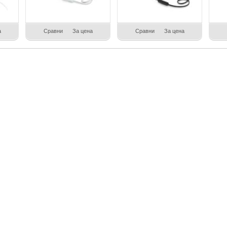
а
Сравни
За цена
Сравни
За цена