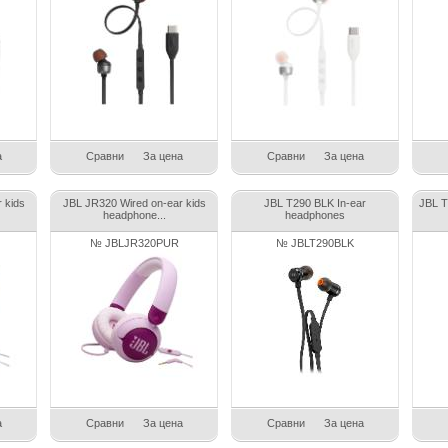
а
Сравни
За цена
Сравни
За цена
 kids
JBL JR320 Wired on-ear kids
JBL T290 BLK In-ear
JBL 
headphone...
headphones
№ JBLJR320PUR
№ JBLT290BLK
а
Сравни
За цена
Сравни
За цена