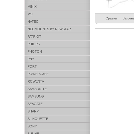
MINIX
MSI
Сравни
За цен
NATEC
NEOMOUNTS BY NEWSTAR
PATRIOT
PHILIPS
PHOTON
PNY
PORT
POWERCASE
ROWENTA
SAMSONITE
SAMSUNG
SEAGATE
SHARP
SILHOUETTE
SONY
SUNNE