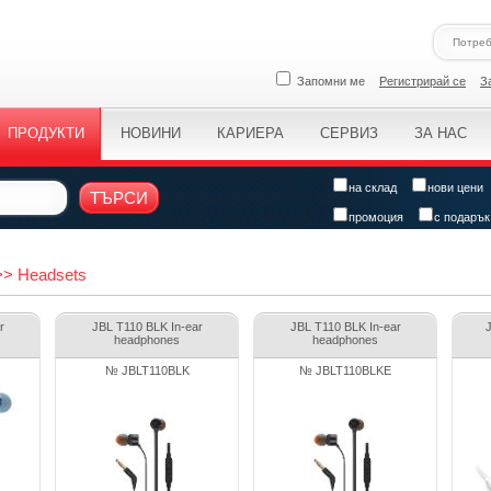
Запомни ме
Регистрирай се
З
ПРОДУКТИ
НОВИНИ
КАРИЕРА
СЕРВИЗ
ЗА НАС
на склад
нови цени
ТЪРСИ
промоция
с подарък
>> Headsets
r
JBL T110 BLK In-ear
JBL T110 BLK In-ear
headphones
headphones
№ JBLT110BLK
№ JBLT110BLKE