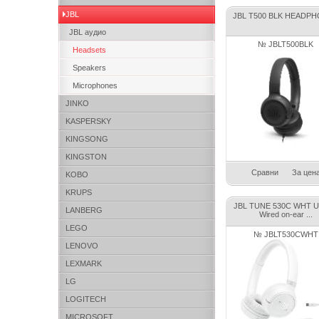
JBL
JBL T500 BLK HEADP
JBL аудио
№ JBLT500BLK
Headsets
Speakers
Microphones
JINKO
KASPERSKY
KINGSONG
KINGSTON
Сравни
За цен
KOBO
KRUPS
JBL TUNE 530C WHT 
LANBERG
Wired on-ear ...
LEGO
№ JBLT530CWHT
LENOVO
LEXMARK
LG
LOGITECH
MICROSOFT