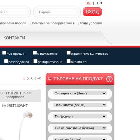
BG
|
EN
ВХОД
абравена парола
Политикa за поверителност
Общи условия
КОНТАКТИ
нов продукт
с намаление
ограничено количество
разпродажба
ремаркетирани
очаква се
ТЪРСЕНЕ НА ПРОДУКТ
1
2
3
4
JBL T110 WHT In-ear
headphones
№ JBLT110WHT