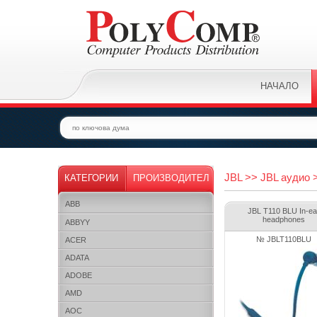
НАЧАЛО
JBL >> JBL аудио 
КАТЕГОРИИ
ПРОИЗВОДИТЕЛ
ABB
JBL T110 BLU In-ea
headphones
ABBYY
№ JBLT110BLU
ACER
ADATA
ADOBE
AMD
AOC