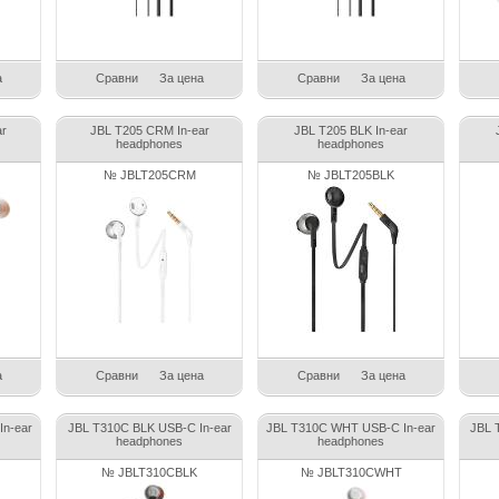
а
Сравни
За цена
Сравни
За цена
ar
JBL T205 CRM In-ear
JBL T205 BLK In-ear
headphones
headphones
№ JBLT205CRM
№ JBLT205BLK
а
Сравни
За цена
Сравни
За цена
n-ear
JBL T310C BLK USB-C In-ear
JBL T310C WHT USB-C In-ear
JBL 
headphones
headphones
№ JBLT310CBLK
№ JBLT310CWHT