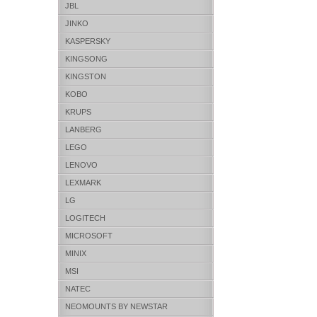
JBL
JINKO
KASPERSKY
KINGSONG
KINGSTON
KOBO
KRUPS
LANBERG
LEGO
LENOVO
LEXMARK
LG
LOGITECH
MICROSOFT
MINIX
MSI
NATEC
NEOMOUNTS BY NEWSTAR