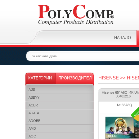
НАЧАЛО
HISENSE >> HISEN
КАТЕГОРИИ
ПРОИЗВОДИТЕЛ
ABB
Hisense 65" A6Q, 4K Ul
3840x216...
ABBYY
№ 65A6Q
ACER
ADATA
ADOBE
AMD
AOC