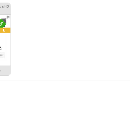
tra HD
а