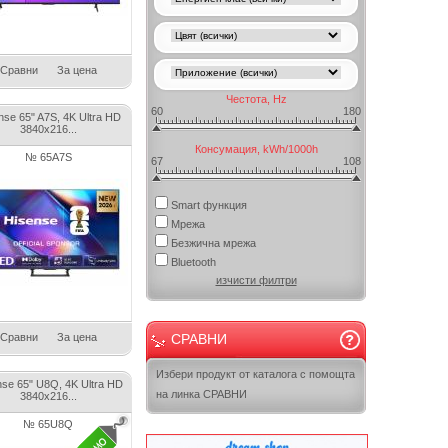
Сравни
За цена
Честота, Hz
60
180
nse 65" A7S, 4K Ultra HD
3840x216...
Консумация, kWh/1000h
№ 65A7S
67
108
Smart функция
Мрежа
Безжична мрежа
Bluetooth
изчисти филтри
Сравни
За цена
СРАВНИ
Избери продукт от каталога с помощта
nse 65" U8Q, 4K Ultra HD
на линка СРАВНИ
3840x216...
№ 65U8Q