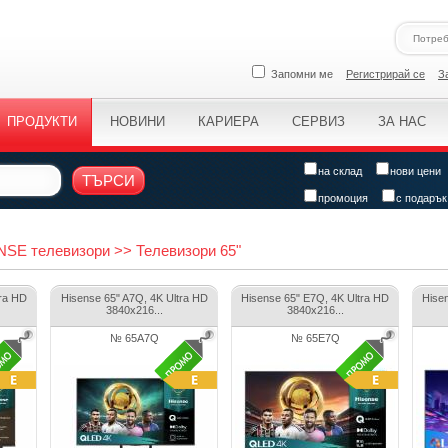
Запомни ме
Регистрирай се
З
ПРОДУКТИ
НОВИНИ
КАРИЕРА
СЕРВИЗ
ЗА НАС
на склад
нови цени
ТЪРСИ
промоция
с подарък
SE телевизори >> Телевизори 65"
tra HD
Hisense 65" A7Q, 4K Ultra HD
Hisense 65" E7Q, 4K Ultra HD
Hisen
3840x216...
3840x216...
№ 65A7Q
№ 65E7Q