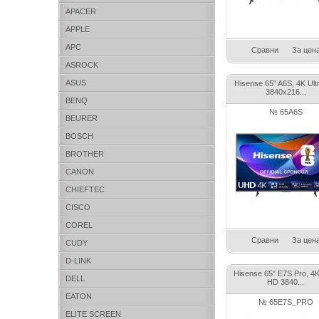
APACER
APPLE
APC
Сравни
За цен
ASROCK
ASUS
Hisense 65" A6S, 4K Ult
3840x216...
BENQ
№ 65A6S
BEURER
BOSCH
BROTHER
CANON
CHIEFTEC
CISCO
COREL
Сравни
За цен
CUDY
D-LINK
Hisense 65" E7S Pro, 4K
DELL
HD 3840...
EATON
№ 65E7S_PRO
ELITE SCREEN