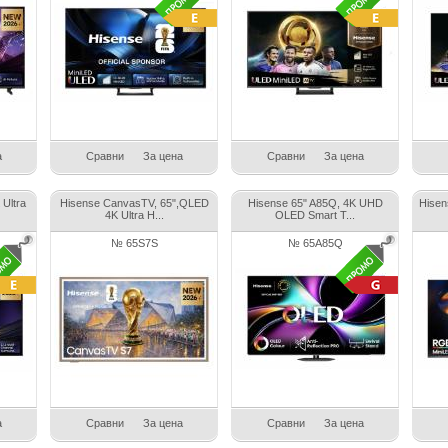
а
Сравни
За цена
Сравни
За цена
Ultra
Hisense CanvasTV, 65",QLED
Hisense 65" A85Q, 4K UHD
Hisen
4K Ultra H...
OLED Smart T...
№ 65S7S
№ 65A85Q
а
Сравни
За цена
Сравни
За цена