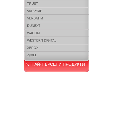
TRUST
VALKYRIE
VERBATIM
DUNEXT
WACOM
WESTERN DIGITAL
XEROX
ZyXEL
НАЙ-ТЪРСЕНИ ПРОДУКТИ