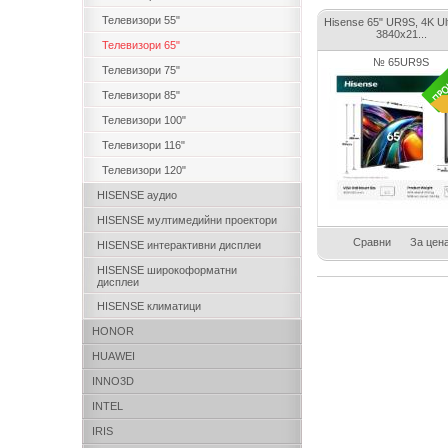
Телевизори 55"
Hisense 65" UR9S, 4K Ul
3840x21...
Телевизори 65"
№ 65UR9S
Телевизори 75"
Телевизори 85"
Телевизори 100"
Телевизори 116"
Телевизори 120"
HISENSE аудио
HISENSE мултимедийни проектори
Сравни
За цен
HISENSE интерактивни дисплеи
HISENSE широкоформатни
дисплеи
HISENSE климатици
HONOR
HUAWEI
INNO3D
INTEL
IRIS