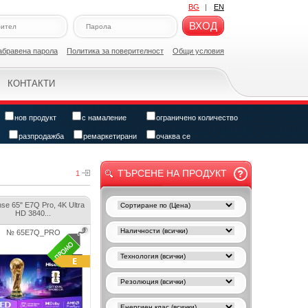
BG
|
EN
ВХОД
абравена парола
Политикa за поверителност
Общи условия
КОНТАКТИ
нов продукт
с намаление
ограничено количество
разпродажба
ремаркетирани
очаква се
ТЪРСЕНЕ НА ПРОДУКТ
1
se 65" E7Q Pro, 4K Ultra
HD 3840...
№ 65E7Q_PRO