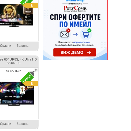
Сравни
За цена
se 65" UR8S, 4K Ultra HD
3840x21...
№ 65UR8S
Сравни
За цена