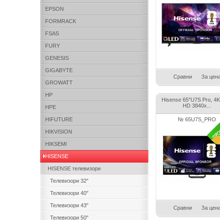
EPSON
FORMRACK
FSAS
FURY
GENESIS
GIGABYTE
Сравни
За цен
GROWATT
HP
Hisense 65"U7S Pro, 4K 
HD 3840x...
HPE
HIFUTURE
№ 65U7S_PRO
HIKVISION
HIKSEMI
HISENSE
HISENSE телевизори
Телевизори 32"
Телевизори 40"
Телевизори 43"
Сравни
За цен
Телевизори 50"