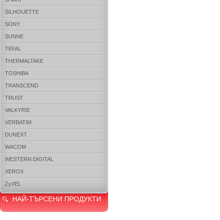
SILHOUETTE
SONY
SUNNE
TEFAL
THERMALTAKE
TOSHIBA
TRANSCEND
TRUST
VALKYRIE
VERBATIM
DUNEXT
WACOM
WESTERN DIGITAL
XEROX
ZyXEL
НАЙ-ТЪРСЕНИ ПРОДУКТИ