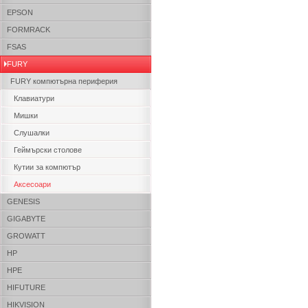
EPSON
FORMRACK
FSAS
FURY
FURY компютърна периферия
Клавиатури
Мишки
Слушалки
Геймърски столове
Кутии за компютър
Аксесоари
GENESIS
GIGABYTE
GROWATT
HP
HPE
HIFUTURE
HIKVISION