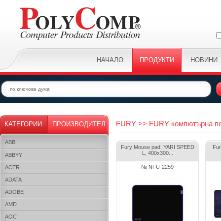
НАЧАЛО
ПРОДУКТИ
НОВИНИ
FURY >> FURY компютърна пе
КАТЕГОРИИ
ПРОИЗВОДИТЕЛ
ABB
Fury Mouse pad, YARI SPEED
Fur
L, 400x300...
ABBYY
№ NFU-2259
ACER
ADATA
ADOBE
AMD
AOC