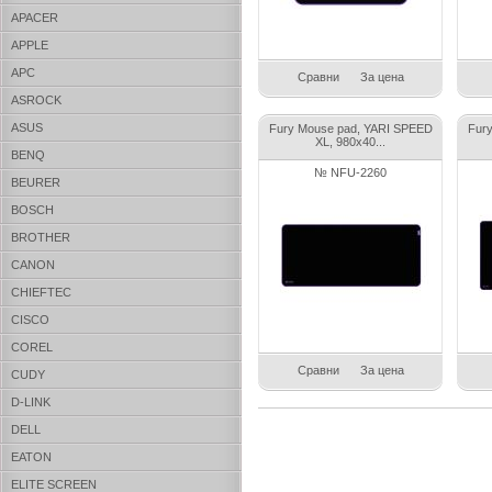
APACER
APPLE
APC
Сравни
За цена
ASROCK
ASUS
Fury Mouse pad, YARI SPEED
Fur
XL, 980x40...
BENQ
№ NFU-2260
BEURER
BOSCH
BROTHER
CANON
CHIEFTEC
CISCO
COREL
Сравни
За цена
CUDY
D-LINK
DELL
EATON
ELITE SCREEN