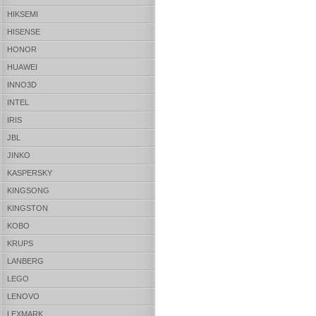
HIKSEMI
HISENSE
HONOR
HUAWEI
INNO3D
INTEL
IRIS
JBL
JINKO
KASPERSKY
KINGSONG
KINGSTON
KOBO
KRUPS
LANBERG
LEGO
LENOVO
LEXMARK