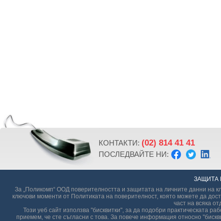
(02) 814 41 41
КОНТАКТИ:
ПОСЛЕДВАЙТЕ НИ:
ЗАЩИТА 
За „Поликомп“ ООД поверителността и защитата на личните данни на кл
ключови моменти от Политиката на поверителност, която можете да дост
част на всяка от
Този уеб сайт използва "бисквитки", за да подобри практическата р
приемем, че сте съгласни с това. За повече информация относно "бискви