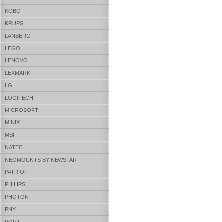
KOBO
KRUPS
LANBERG
LEGO
LENOVO
LEXMARK
LG
LOGITECH
MICROSOFT
MINIX
MSI
NATEC
NEOMOUNTS BY NEWSTAR
PATRIOT
PHILIPS
PHOTON
PNY
PORT