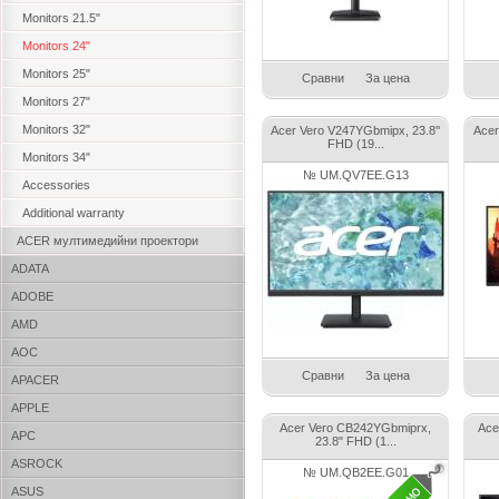
Monitors 21.5"
Monitors 24"
Monitors 25"
Сравни
За цена
Monitors 27"
Monitors 32"
Acer Vero V247YGbmipx, 23.8''
Acer
FHD (19...
Monitors 34"
№ UM.QV7EE.G13
Accessories
Additional warranty
ACER мултимедийни проектори
ADATA
ADOBE
AMD
AOC
Сравни
За цена
APACER
APPLE
Acer Vero CB242YGbmiprx,
Ace
APC
23.8" FHD (1...
ASROCK
№ UM.QB2EE.G01
ASUS