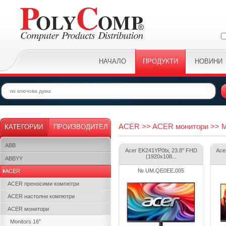
НАЧАЛО
ПРОДУКТИ
НОВИНИ
ACER >> ACER монитори >> Mo
КАТЕГОРИИ
ПРОИЗВОДИТЕЛ
ABB
Acer EK241YP0bi, 23.8'' FHD
Acer
(1920x108...
ABBYY
№ UM.QE0EE.005
ACER
ACER преносими компютри
ACER настолни компютри
ACER монитори
Monitors 16"