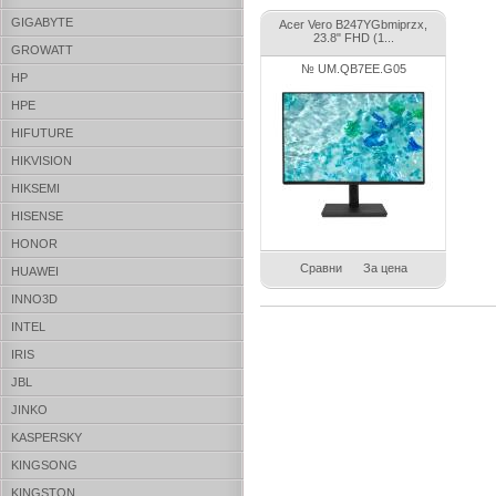
GIGABYTE
Acer Vero B247YGbmiprzx,
23.8" FHD (1...
GROWATT
№ UM.QB7EE.G05
HP
HPE
HIFUTURE
HIKVISION
HIKSEMI
HISENSE
HONOR
Сравни
За цена
HUAWEI
INNO3D
INTEL
IRIS
JBL
JINKO
KASPERSKY
KINGSONG
KINGSTON