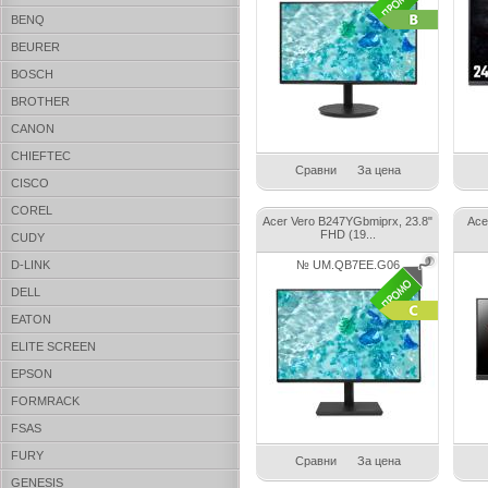
BENQ
BEURER
BOSCH
BROTHER
CANON
CHIEFTEC
Сравни
За цена
CISCO
COREL
Acer Vero B247YGbmiprx, 23.8"
Ace
FHD (19...
CUDY
D-LINK
№ UM.QB7EE.G06
DELL
EATON
ELITE SCREEN
EPSON
FORMRACK
FSAS
FURY
Сравни
За цена
GENESIS