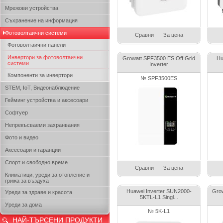
Мрежови устройства
Съхранение на информация
Фотоволтаични системи
Сравни
За цена
Фотоволтаични панели
Инвертори за фотоволтаични
Growatt SPF3500 ES Off Grid
Hu
системи
Inverter
Компоненти за инвертори
№ SPF3500ES
STEM, IoT, Видеонаблюдение
Гейминг устройства и аксесоари
Софтуер
Непрекъсваеми захранвания
Фото и видео
Аксесоари и гаранции
Спорт и свободно време
Сравни
За цена
Климатици, уреди за отопление и
грижа за въздуха
Huawei Inverter SUN2000-
Gro
Уреди за здраве и красота
5KTL-L1 Singl...
Уреди за дома
№ 5K-L1
НАЙ-ТЪРСЕНИ ПРОДУКТИ