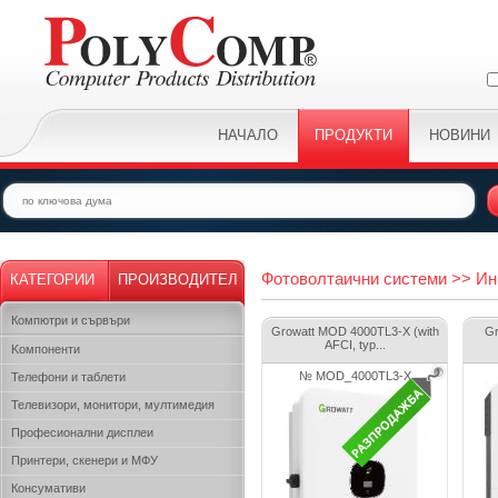
НАЧАЛО
ПРОДУКТИ
НОВИНИ
Фотоволтаични системи >> Ин
КАТЕГОРИИ
ПРОИЗВОДИТЕЛ
Компютри и сървъри
Growatt MOD 4000TL3-X (with
Gr
AFCI, typ...
Kомпоненти
№ MOD_4000TL3-X
Телефони и таблети
Телевизори, монитори, мултимедия
Професионални дисплеи
Принтери, скенери и МФУ
Консумативи