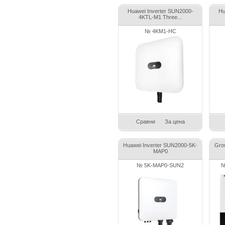
Huawei Inverter SUN2000-
Hu
4KTL-M1 Three...
№ 4KM1-HC
Сравни
За цена
Huawei Inverter SUN2000-5K-
Gro
MAP0
№ 5K-MAP0-SUN2
№