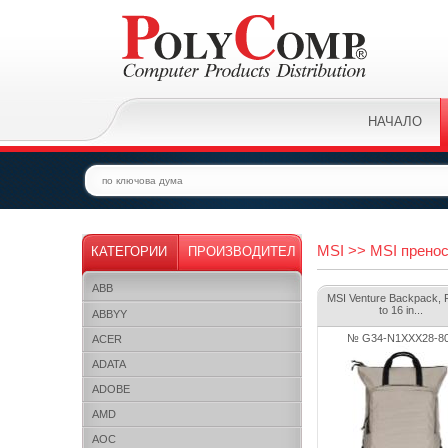
НАЧАЛО
MSI >> MSI пренос
КАТЕГОРИИ
ПРОИЗВОДИТЕЛ
ABB
MSI Venture Backpack, 
to 16 in...
ABBYY
№ G34-N1XXX28-8
ACER
ADATA
ADOBE
AMD
AOC