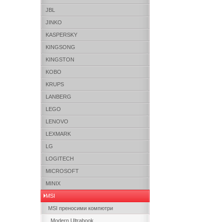
JBL
JINKO
KASPERSKY
KINGSONG
KINGSTON
KOBO
KRUPS
LANBERG
LEGO
LENOVO
LEXMARK
LG
LOGITECH
MICROSOFT
MINIX
MSI
MSI преносими компютри
Modern Ultrabook