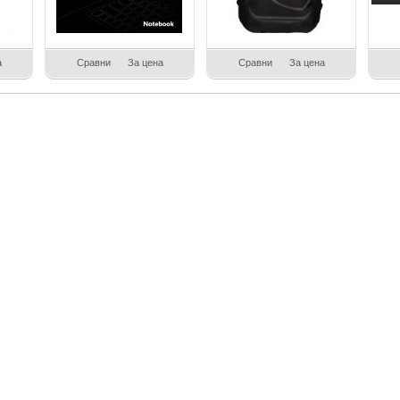
а
Сравни
За цена
Сравни
За цена