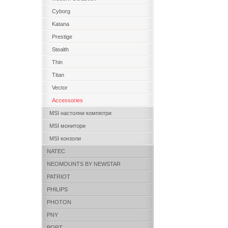
Cyborg
Katana
Prestige
Stealth
Thin
Titan
Vector
Accessories
MSI настолни компютри
MSI монитори
MSI конзоли
NATEC
NEOMOUNTS BY NEWSTAR
PATRIOT
PHILIPS
PHOTON
PNY
PORT