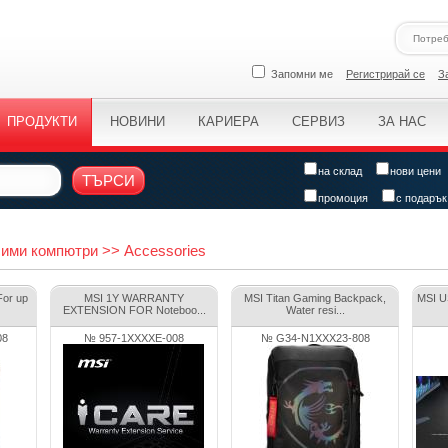
Запомни ме
Регистрирай се
З
ПРОДУКТИ
НОВИНИ
КАРИЕРА
СЕРВИЗ
ЗА НАС
на склад
нови цени
ТЪРСИ
промоция
с подарък
ими компютри >> Accessories
For up
MSI 1Y WARRANTY
MSI Titan Gaming Backpack,
MSI U
EXTENSION FOR Noteboo...
Water resi...
08
№ 957-1XXXXE-008
№ G34-N1XXX23-808