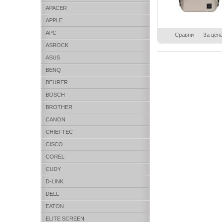
APACER
APPLE
APC
Сравни
За цен
ASROCK
ASUS
BENQ
BEURER
BOSCH
BROTHER
CANON
CHIEFTEC
CISCO
COREL
CUDY
D-LINK
DELL
EATON
ELITE SCREEN