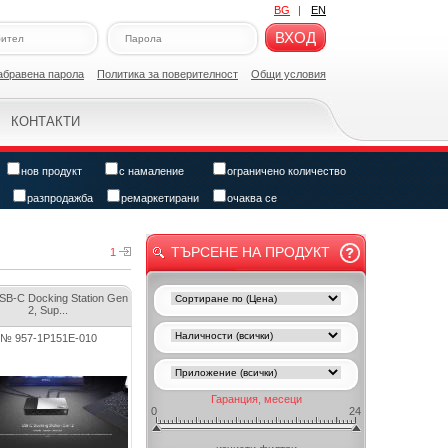
BG
|
EN
ВХОД
абравена парола
Политикa за поверителност
Общи условия
КОНТАКТИ
нов продукт
с намаление
ограничено количество
разпродажба
ремаркетирани
очаква се
ТЪРСЕНЕ НА ПРОДУКТ
1
SB-C Docking Station Gen
2, Sup...
№ 957-1P151E-010
Гаранция, месеци
0
24