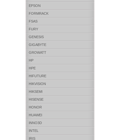
EPSON
FORMRACK
FSAS
FURY
GENESIS
GIGABYTE
GROWATT
HP
HPE
HIFUTURE
HIKVISION
HIKSEMI
HISENSE
HONOR
HUAWEI
INNO3D
INTEL
IRIS