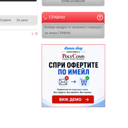
изчисти филтри
СРАВНИ
Сравни
За цена
Избери продукт от каталога с помощта
на линка СРАВНИ
1