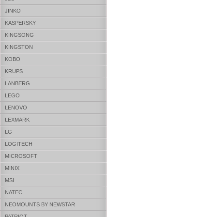
JINKO
KASPERSKY
KINGSONG
KINGSTON
KOBO
KRUPS
LANBERG
LEGO
LENOVO
LEXMARK
LG
LOGITECH
MICROSOFT
MINIX
MSI
NATEC
NEOMOUNTS BY NEWSTAR
PATRIOT