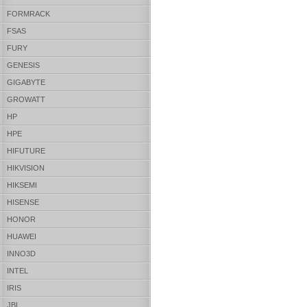
FORMRACK
FSAS
FURY
GENESIS
GIGABYTE
GROWATT
HP
HPE
HIFUTURE
HIKVISION
HIKSEMI
HISENSE
HONOR
HUAWEI
INNO3D
INTEL
IRIS
JBL