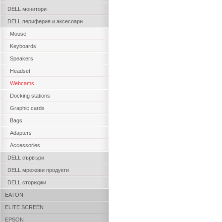
DELL монитори
DELL периферия и аксесоари
Mouse
Keyboards
Speakers
Headset
Webcams
Docking stations
Graphic cards
Bags
Adapters
Accessories
DELL сървъри
DELL мрежови продукти
DELL сториджи
EATON
ELITE SCREEN
EPSON