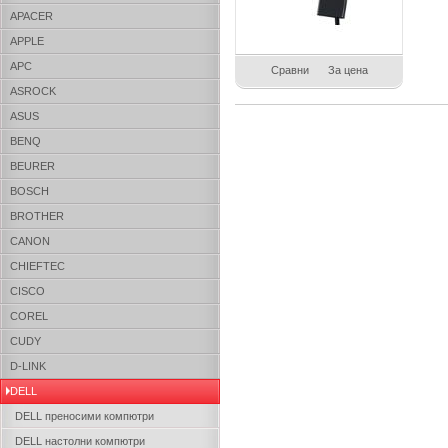
APACER
APPLE
APC
Сравни
За цена
ASROCK
ASUS
BENQ
BEURER
BOSCH
BROTHER
CANON
CHIEFTEC
CISCO
COREL
CUDY
D-LINK
DELL
DELL преносими компютри
DELL настолни компютри