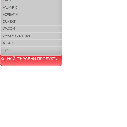
TRUST
VALKYRIE
VERBATIM
DUNEXT
WACOM
WESTERN DIGITAL
XEROX
ZyXEL
НАЙ-ТЪРСЕНИ ПРОДУКТИ