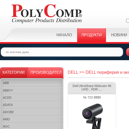
НАЧАЛО
ПРОДУКТИ
НОВИНИ
DELL >> DELL периферия и а
КАТЕГОРИИ
ПРОИЗВОДИТЕЛ
ABB
Dell UltraSharp Webcam 4K
UHD , HDR ,...
ABBYY
№ 722-BBBI
ACER
ADATA
ADOBE
AMD
AOC