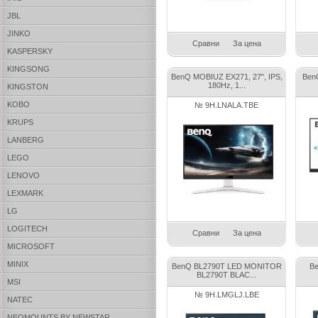
JBL
JINKO
Сравни
За цена
KASPERSKY
KINGSONG
BenQ MOBIUZ EX271, 27", IPS,
Ben
180Hz, 1...
KINGSTON
KOBO
№ 9H.LNALA.TBE
KRUPS
LANBERG
LEGO
LENOVO
LEXMARK
LG
LOGITECH
Сравни
За цена
MICROSOFT
MINIX
BenQ BL2790T LED MONITOR
Be
BL2790T BLAC...
MSI
№ 9H.LMGLJ.LBE
NATEC
NEOMOUNTS BY NEWSTAR