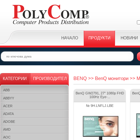
НАЧАЛО
ПРОДУКТИ
НОВИНИ
BENQ >> BenQ монитори >> Mo
КАТЕГОРИИ
ПРОИЗВОДИТЕЛ
ABB
BenQ GW2791, 27" 1080p FHD
Ben
100Hz Eye-...
ABBYY
№ 9H.LNFLJ.LBE
ACER
ADATA
ADOBE
AMD
AOC