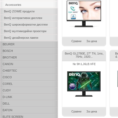
Accessories
BenQ ZOWIE продукти
BenQ интерактивни дисплеи
BenQ широкоформатни дисплеи
BenQ мултимедийни проектори
BenQ дизайнерски лампи
Сравни
За цена
BEURER
BOSCH
BenQ GL2780E, 27" TN, 1ms,
B
75Hz, 1920...
&
BROTHER
CANON
№ 9H.LJ6LB.VFE
CHIEFTEC
CISCO
COREL
CUDY
D-LINK
DELL
EATON
Сравни
За цена
ELITE SCREEN