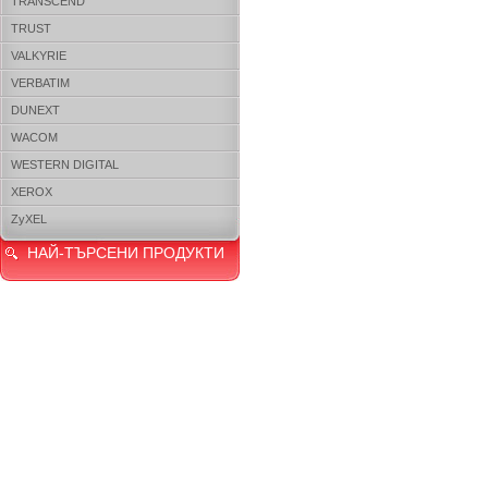
TRANSCEND
TRUST
VALKYRIE
VERBATIM
DUNEXT
WACOM
WESTERN DIGITAL
XEROX
ZyXEL
НАЙ-ТЪРСЕНИ ПРОДУКТИ