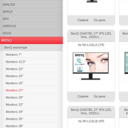
APACER
APPLE
APC
Сравни
За цена
ASROCK
ASUS
BenQ GW2780, 27" IPS LED,
Ben
5ms, 1920x1...
BENQ
№ 9H.LGELA.CPE
BenQ монитори
Monitors 7"
Monitors 21,5"
Monitors 22"
Monitors 24"
Monitors 25"
Monitors 27"
Сравни
За цена
Monitors 28"
Monitors 32"
BenQ GW2780, 27" IPS LED,
Be
Monitors 34"
5ms, 1920x1...
M
Monitors 35"
№ 9H.LGELB.VPE
Monitors 38"