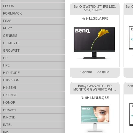
EPSON
BenQ GW2780, 27" IPS LED,
BenQ
5ms, 1920x1...
FORMRACK
№ 9H.LGELA.FPE
FSAS
FURY
GENESIS
GIGABYTE
GROWATT
HP
HPE
Сравни
За цена
HIFUTURE
HIKVISION
BenQ GW2786TC LED
Ben
HIKSEMI
MONITOR GW2786TC WH...
HISENSE
№ 9H.LMNLB.QBE
HONOR
HUAWEI
INNO3D
INTEL
IRIS