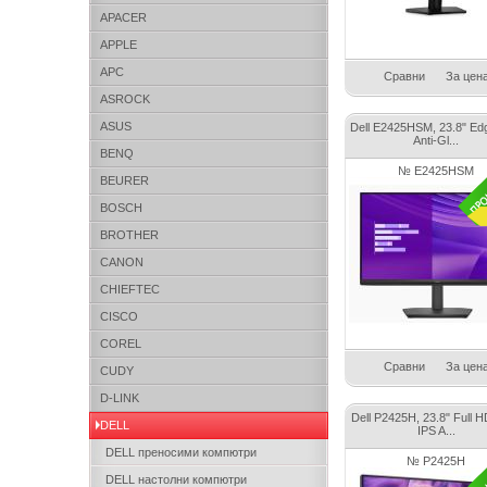
APACER
APPLE
APC
Сравни
За цен
ASROCK
ASUS
Dell E2425HSM, 23.8" Ed
Anti-Gl...
BENQ
№ E2425HSM
BEURER
BOSCH
BROTHER
CANON
CHIEFTEC
CISCO
COREL
Сравни
За цен
CUDY
D-LINK
Dell P2425H, 23.8" Full 
DELL
IPS A...
DELL преносими компютри
№ P2425H
DELL настолни компютри