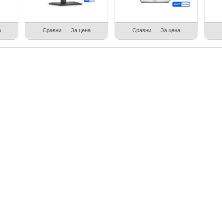
а
Сравни
За цена
Сравни
За цена