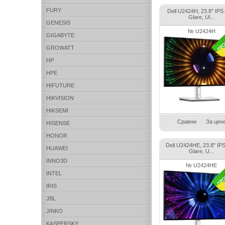
FURY
Dell U2424H, 23.8" IPS 
Glare, Ul...
GENESIS
№ U2424H
GIGABYTE
GROWATT
HP
HPE
HIFUTURE
HIKVISION
HIKSEMI
Сравни
За цен
HISENSE
HONOR
Dell U2424HE, 23.8" IPS 
HUAWEI
Glare, U...
INNO3D
№ U2424HE
INTEL
IRIS
JBL
JINKO
KASPERSKY