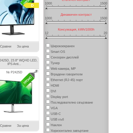
1000
1500
Динамичен контраст
1000
1500
Консумация, kWh/1000h
12
20
Широкоекранен
Сравни
За цена
Smart OS
Сензорен дисплей
P2425D, 23.8" WQHD LED,
Тунер
IPS Anti...
Web камера, MP
№ P2425D
Вградени говорители
Ethernet (RJ-45) порт
HDMI
DVI
Display port
Последователно свързване
VGA
USB-C
USB хъб
Наклон
Сравни
За цена
Хоризонтално завъртане