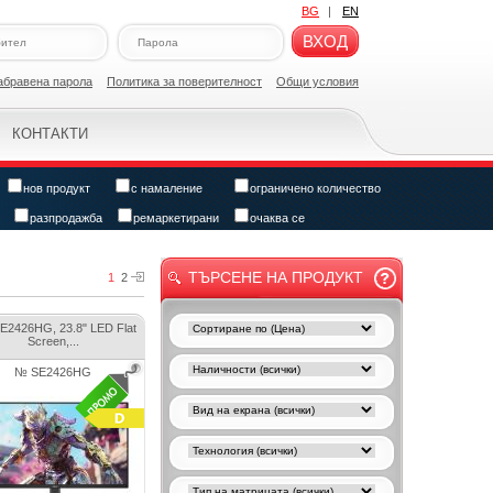
BG
|
EN
ВХОД
абравена парола
Политикa за поверителност
Общи условия
КОНТАКТИ
нов продукт
с намаление
ограничено количество
разпродажба
ремаркетирани
очаква се
ТЪРСЕНЕ НА ПРОДУКТ
1
2
SE2426HG, 23.8" LED Flat
Screen,...
№ SE2426HG