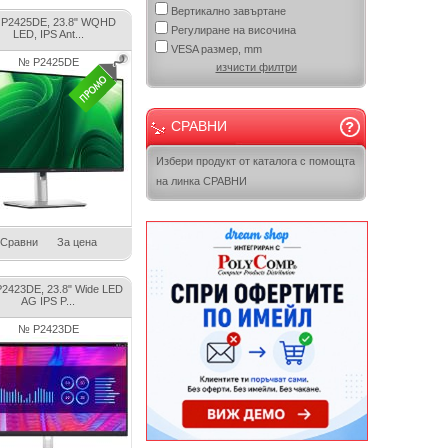
Вертикално завъртане
l P2425DE, 23.8" WQHD
Регулиране на височина
LED, IPS Ant...
VESA размер, mm
№ P2425DE
изчисти филтри
СРАВНИ
Избери продукт от каталога с помощта
на линка СРАВНИ
Сравни
За цена
 P2423DE, 23.8" Wide LED
AG IPS P...
№ P2423DE