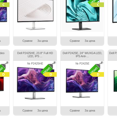
а
Сравни
За цена
Сравни
За цена
ideo
Dell P2425HE, 23.8" Full HD
Dell P2425E, 24" WUXGA LED,
Dell 
LED, IPS ...
IPS Anti-...
№ P2425HE
№ P2425E
а
Сравни
За цена
Сравни
За цена