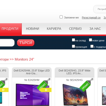
Запомни ме
Регистрирай се
З
ПРОДУКТИ
НОВИНИ
КАРИЕРА
СЕРВИЗ
ЗА НАС
на склад
нови цени
ТЪРСИ
промоция
с подарък
тори >> Monitors 24"
, IPS
Dell E2425HM, 23.8" Edge LED
Dell SE2425HG, 23.8" Wide
Dell 
Anti-Gla...
LED, IPS An...
№ E2425HM
№ SE2425HG