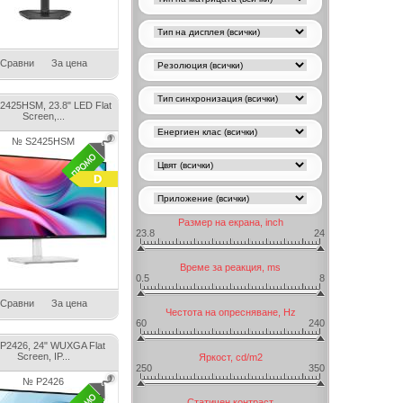
Сравни
За цена
S2425HSM, 23.8" LED Flat
Screen,...
№ S2425HSM
Размер на екрана, inch
23.8
24
Време за реакция, ms
0.5
8
Сравни
За цена
Честота на опресняване, Hz
60
240
l P2426, 24" WUXGA Flat
Screen, IP...
Яркост, cd/m2
250
350
№ P2426
Статичен контраст