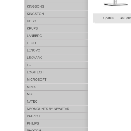
KINGSONG
KINGSTON
Сравни
За цен
KOBO
KRUPS
LANBERG
LEGO
LENOVO
LEXMARK
LG
LOGITECH
MICROSOFT
MINIX
MSI
NATEC
NEOMOUNTS BY NEWSTAR
PATRIOT
PHILIPS
PHOTON