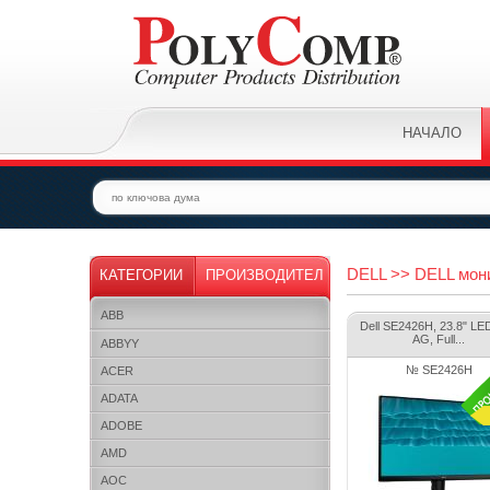
НАЧАЛО
DELL >> DELL мони
КАТЕГОРИИ
ПРОИЗВОДИТЕЛ
ABB
Dell SE2426H, 23.8" LED
AG, Full...
ABBYY
№ SE2426H
ACER
ADATA
ADOBE
AMD
AOC