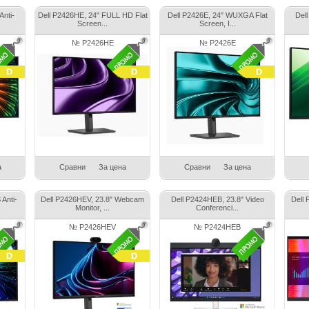
Anti-
Dell P2426HE, 24" FULL HD Flat
Dell P2426E, 24" WUXGA Flat
Del
Screen...
Screen, I...
№ P2426HE
№ P2426E
а
Сравни
За цена
Сравни
За цена
Anti-
Dell P2426HEV, 23.8" Webcam
Dell P2424HEB, 23.8" Video
Dell
Monitor, ...
Conferenci...
№ P2426HEV
№ P2424HEB