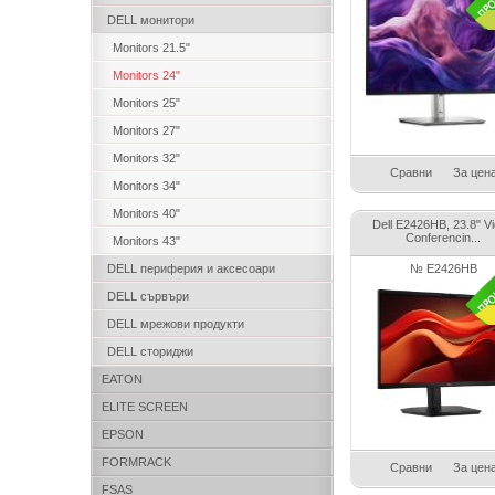
DELL монитори
Monitors 21.5"
Monitors 24"
Monitors 25"
Monitors 27"
Monitors 32"
Сравни
За цен
Monitors 34"
Monitors 40"
Dell E2426HB, 23.8" V
Conferencin...
Monitors 43"
DELL периферия и аксесоари
№ E2426HB
DELL сървъри
DELL мрежови продукти
DELL сториджи
EATON
ELITE SCREEN
EPSON
FORMRACK
Сравни
За цен
FSAS