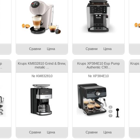
Сравни
Цена
Сравни
Цена
p
Krups KM832810 Grind & Brew,
Krups XP384E10 Esp Pump
Krups
..
metalic ...
Authentic C90...
№ KM832810
№ XP384E10
Сравни
Цена
Сравни
Цена