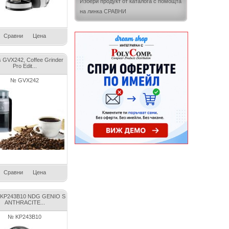
Избери продукт от каталога с помощта
на линка СРАВНИ
Сравни
Цена
 GVX242, Coffee Grinder
Pro Edit...
№ GVX242
Сравни
Цена
 KP243B10 NDG GENIO S
ANTHRACITE...
№ KP243B10