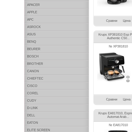
APACER
APPLE
APC
Сравни
Цена
ASROCK
ASUS
Krups XP381810 Esp 
Authentic C50...
BENQ
№ XP381810
BEURER
BOSCH
BROTHER
CANON
CHIEFTEC
CISCO
COREL
Сравни
Цена
CUDY
D-LINK
Krups EA817010, Espr
DELL
Automat Arab...
EATON
№ EA817010
ELITE SCREEN