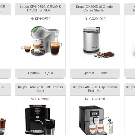
LCE
Krups KP440E10, GENIO S
Krups GX204D10 Grinder
..
TOUCH SILVER ...
Coffee Stainle...
P
№ KP440E10
№ GX204D10
Сравни
Цена
Сравни
Цена
 Fa
Krups EA829810, Latt'Espress
Krups EA875E10 Esp Intuition
Krups
black
Pref+ M...
№ EA829810
№ EA875E10