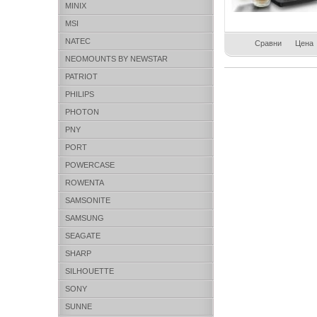
MINIX
MSI
NATEC
Сравни
Цена
NEOMOUNTS BY NEWSTAR
PATRIOT
PHILIPS
PHOTON
PNY
PORT
POWERCASE
ROWENTA
SAMSONITE
SAMSUNG
SEAGATE
SHARP
SILHOUETTE
SONY
SUNNE