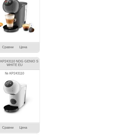
Сравни
Цена
 KP243110 NDG GENIO S
WHITE EU
№ KP243110
Сравни
Цена