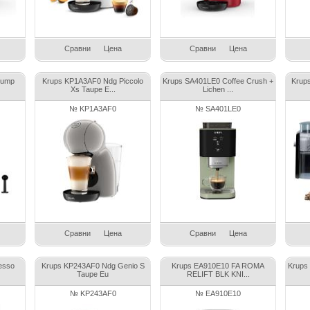
Сравни
Цена
Сравни
Цена
Pump
Krups KP1A3AF0 Ndg Piccolo
Krups SA401LE0 Coffee Crush +
Krups
Xs Taupe E...
Lichen ...
№ KP1A3AF0
№ SA401LE0
Сравни
Цена
Сравни
Цена
esso
Krups KP243AF0 Ndg Genio S
Krups EA910E10 FA ROMA
Krups
Taupe Eu
RELIFT BLK KNI...
№ KP243AF0
№ EA910E10