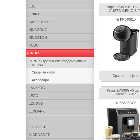
JBL
Krups KP340810, DO
GUSTO GENIO S P.
JINKO
№ KP340810
KASPERSKY
KINGSONG
KINGSTON
KOBO
KRUPS
KRUPS дребна електродомакинска
техника
Уреди за кафе
Сравни
Цена
Аксесоари
LANBERG
Krups EA898GF0 Es
Evidence Bullet...
LEGO
№ EA898GF0
LENOVO
LEXMARK
LG
LOGITECH
MICROSOFT