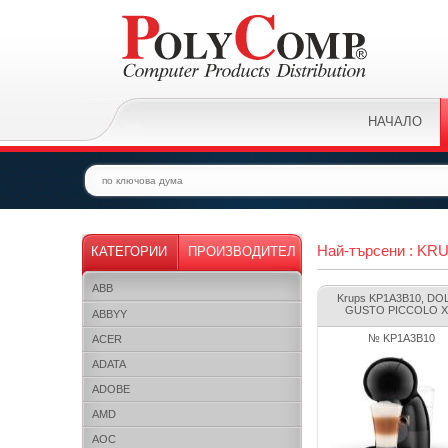
НАЧАЛО
Най-търсени : KR
КАТЕГОРИИ
ПРОИЗВОДИТЕЛ
ABB
Krups KP1A3B10, DO
GUSTO PICCOLO X.
ABBYY
№ KP1A3B10
ACER
ADATA
ADOBE
AMD
AOC