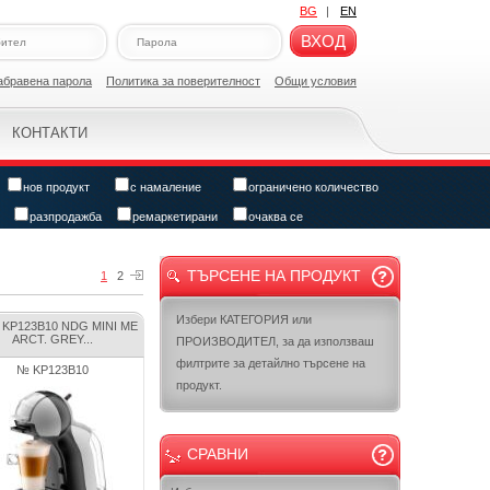
BG
|
EN
ВХОД
абравена парола
Политикa за поверителност
Общи условия
КОНТАКТИ
нов продукт
с намаление
ограничено количество
разпродажба
ремаркетирани
очаква се
ТЪРСЕНЕ НА ПРОДУКТ
1
2
Избери КАТЕГОРИЯ или
 KP123B10 NDG MINI ME
ARCT. GREY...
ПРОИЗВОДИТЕЛ, за да използваш
филтрите за детайлно търсене на
№ KP123B10
продукт.
СРАВНИ