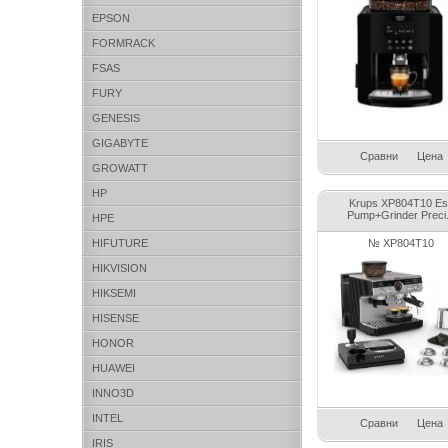
EPSON
FORMRACK
FSAS
FURY
GENESIS
GIGABYTE
Сравни
Цена
GROWATT
HP
Krups XP804T10 Es
Pump+Grinder Preci.
HPE
HIFUTURE
№ XP804T10
HIKVISION
HIKSEMI
HISENSE
HONOR
HUAWEI
INNO3D
INTEL
Сравни
Цена
IRIS