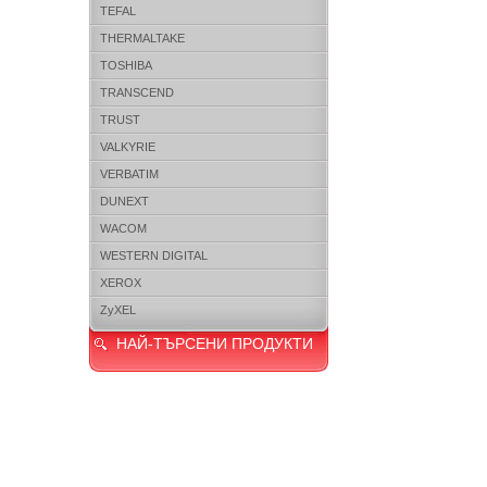
TEFAL
THERMALTAKE
TOSHIBA
TRANSCEND
TRUST
VALKYRIE
VERBATIM
DUNEXT
WACOM
WESTERN DIGITAL
XEROX
ZyXEL
НАЙ-ТЪРСЕНИ ПРОДУКТИ