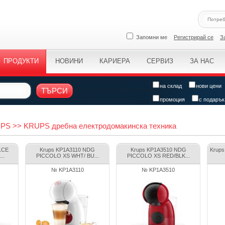
Запомни ме
Регистрирай се
З
ПРОДУКТИ
НОВИНИ
КАРИЕРА
СЕРВИЗ
ЗА НАС
на склад
нови цени
ТЪРСИ
промоция
с подарък
UPS >> KRUPS дребна електродомакинска техника
LCE
Krups KP1A3110 NDG
Krups KP1A3510 NDG
Krups
..
PICCOLO XS WHT/ BU...
PICCOLO XS RED/BLK...
№ KP1A3110
№ KP1A3510