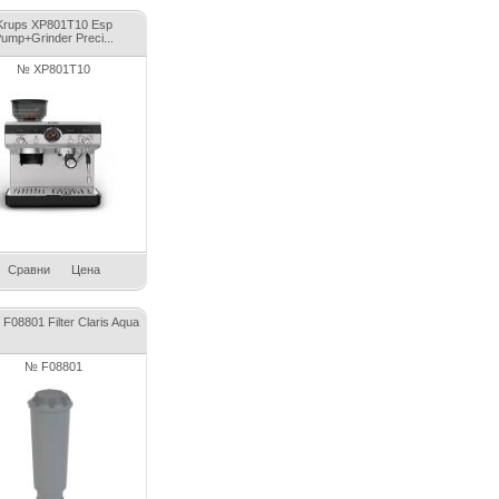
Krups XP801T10 Esp
ump+Grinder Preci...
№ XP801T10
Сравни
Цена
 F08801 Filter Claris Aqua
№ F08801