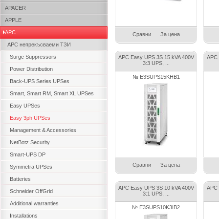
APACER
APPLE
APC
Сравни
За цена
APC непрекъсваеми ТЗИ
Surge Suppressors
APC Easy UPS 3S 15 kVA 400V
APC 
3:3 UPS, ...
Power Distribution
№ E3SUPS15KHB1
Back-UPS Series UPSes
Smart, Smart RM, Smart XL UPSes
Easy UPSes
Easy 3ph UPSes
Management & Accessories
NetBotz Security
Smart-UPS DP
Сравни
За цена
Symmetra UPSes
Batteries
APC Easy UPS 3S 10 kVA 400V
APC 
Schneider OffGrid
3:1 UPS, ...
Additional warranties
№ E3SUPS10K3IB2
Installations