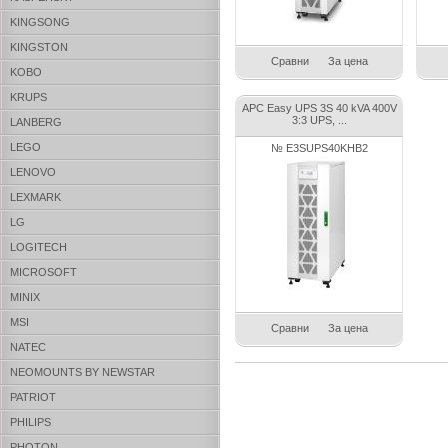
KINGSONG
KINGSTON
Сравни
За цена
KOBO
KRUPS
APC Easy UPS 3S 40 kVA 400V
3:3 UPS, ...
LANBERG
LEGO
№ E3SUPS40KHB2
LENOVO
LEXMARK
LG
LOGITECH
MICROSOFT
MINIX
MSI
Сравни
За цена
NATEC
NEOMOUNTS BY NEWSTAR
PATRIOT
PHILIPS
PHOTON