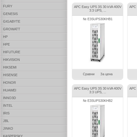
FURY
APC Easy UPS 3S 30 kVA 400V
APC 
3:3 UPS, ...
GENESIS
№ E3SUPS30KHB1
GIGABYTE
GROWATT
HP
HPE
HIFUTURE
HIKVISION
HIKSEMI
Сравни
За цена
HISENSE
HONOR
APC Easy UPS 3S 30 kVA 400V
APC 
HUAWEI
3:3 UPS, ...
INNO3D
№ E3SUPS30KHB2
INTEL
IRIS
JBL
JINKO
KASPERSKY