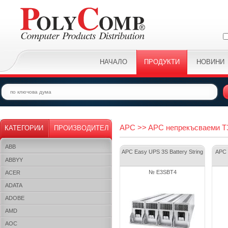
НАЧАЛО
ПРОДУКТИ
НОВИНИ
APC >> APC непрекъсваеми Т
КАТЕГОРИИ
ПРОИЗВОДИТЕЛ
ABB
APC Easy UPS 3S Battery String
APC 
ABBYY
№ E3SBT4
ACER
ADATA
ADOBE
AMD
AOC