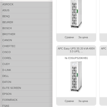
ASROCK
ASUS
BENQ
BEURER
BOSCH
BROTHER
Сравни
За цена
CANON
CHIEFTEC
APC Easy UPS 3S 20 kVA 400V
APC 
3:3 UPS, ...
CISCO
COREL
№ E3SUPS20KHB1
CUDY
D-LINK
DELL
EATON
ELITE SCREEN
EPSON
FORMRACK
Сравни
За цена
FSAS