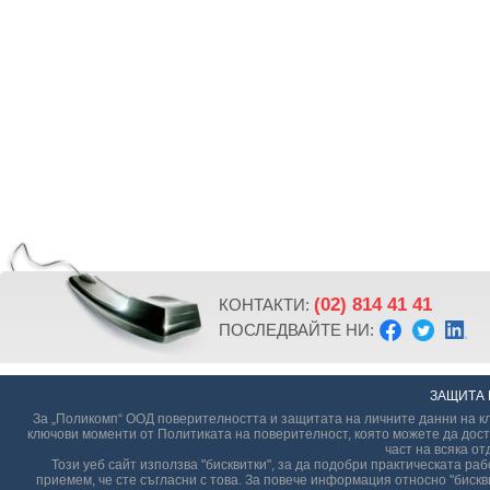
(02) 814 41 41
КОНТАКТИ:
ПОСЛЕДВАЙТЕ НИ:
ЗАЩИТА 
За „Поликомп“ ООД поверителността и защитата на личните данни на кл
ключови моменти от Политиката на поверителност, която можете да дост
част на всяка от
Този уеб сайт използва "бисквитки", за да подобри практическата р
приемем, че сте съгласни с това. За повече информация относно "бискви