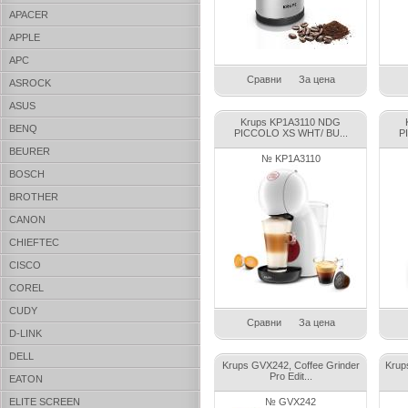
APACER
APPLE
APC
Сравни
За цена
ASROCK
ASUS
Krups KP1A3110 NDG
BENQ
PICCOLO XS WHT/ BU...
P
BEURER
№ KP1A3110
BOSCH
BROTHER
CANON
CHIEFTEC
CISCO
COREL
CUDY
Сравни
За цена
D-LINK
DELL
Krups GVX242, Coffee Grinder
Krup
Pro Edit...
EATON
ELITE SCREEN
№ GVX242