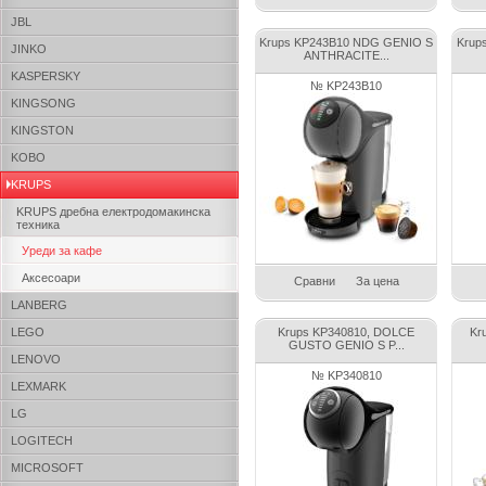
JBL
Krups KP243B10 NDG GENIO S
Krup
JINKO
ANTHRACITE...
KASPERSKY
№ KP243B10
KINGSONG
KINGSTON
KOBO
KRUPS
KRUPS дребна електродомакинска
техника
Уреди за кафе
Аксесоари
Сравни
За цена
LANBERG
LEGO
Krups KP340810, DOLCE
Kr
GUSTO GENIO S P...
LENOVO
№ KP340810
LEXMARK
LG
LOGITECH
MICROSOFT