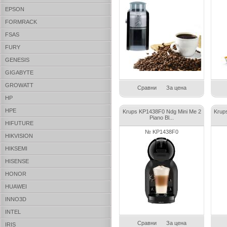
EPSON
FORMRACK
FSAS
FURY
GENESIS
GIGABYTE
GROWATT
Сравни
За цена
HP
HPE
Krups KP1438F0 Ndg Mini Me 2
Krup
Piano Bl...
HIFUTURE
№ KP1438F0
HIKVISION
HIKSEMI
HISENSE
HONOR
HUAWEI
INNO3D
INTEL
Сравни
За цена
IRIS