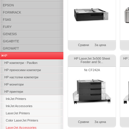
EPSON
FORMRACK
FSAS
FURY
GENESIS
GIGABYTE
Сравни
За цена
GROWATT
HP
HP LaserJet 3x500 Sheet
HP 
Feeder and St...
HP компютри - Pavilion
HP преносими компютри
№ CF242A
HP настолни компютри
HP монитори
HP принтери
InkJet Printers
InkJet Accessories
LaserJet Printers
Color LaserJet Printers
Сравни
За цена
LaserJet Аccessories