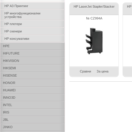
HP А3 Принтинг
HP LaserJet Stapler/Stacker
HP 
HP многофункционални
устройства
№ CZ994A
HP плотери
HP скенери
HP консумативи
HPE
HIFUTURE
HIKVISION
HIKSEMI
Сравни
За цена
HISENSE
HONOR
HUAWEI
INNO3D
INTEL
IRIS
JBL
JINKO