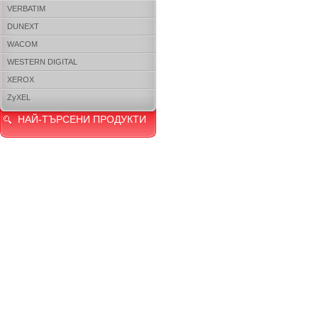
VERBATIM
DUNEXT
WACOM
WESTERN DIGITAL
XEROX
ZyXEL
НАЙ-ТЪРСЕНИ ПРОДУКТИ