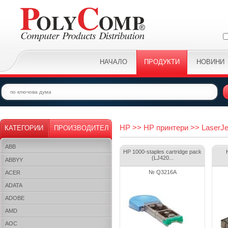
НАЧАЛО
ПРОДУКТИ
НОВИНИ
HP >> HP принтери >> LaserJe
КАТЕГОРИИ
ПРОИЗВОДИТЕЛ
ABB
HP 1000-staples cartridge pack
(LJ420...
ABBYY
№ Q3216A
ACER
ADATA
ADOBE
AMD
AOC