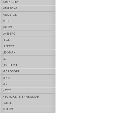
KASPERSKY
KINGSONG
KINGSTON
KOBO
KRUPS
LANBERG
LEGO
LENOVO
LEXMARK
LG
LOGITECH
MICROSOFT
MINIX
MSI
NATEC
NEOMOUNTS BY NEWSTAR
PATRIOT
PHILIPS