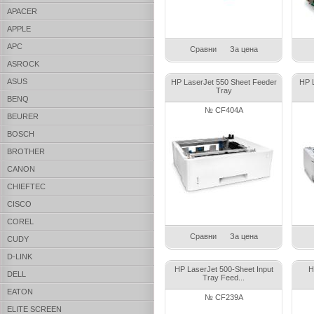
APACER
APPLE
APC
Сравни
За цена
ASROCK
ASUS
HP LaserJet 550 Sheet Feeder
HP 
Tray
BENQ
№ CF404A
BEURER
BOSCH
BROTHER
CANON
CHIEFTEC
CISCO
COREL
Сравни
За цена
CUDY
D-LINK
HP LaserJet 500-Sheet Input
H
DELL
Tray Feed...
EATON
№ CF239A
ELITE SCREEN