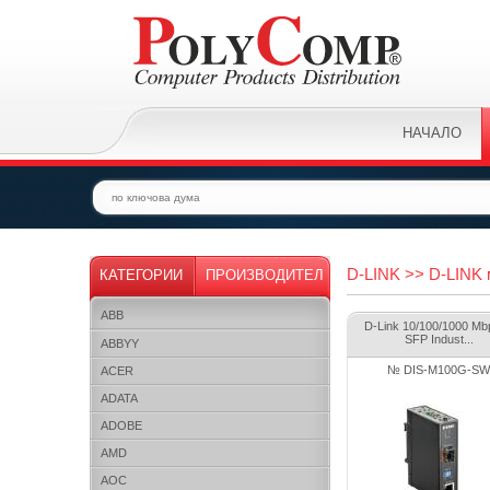
НАЧАЛО
D-LINK >> D-LINK
КАТЕГОРИИ
ПРОИЗВОДИТЕЛ
ABB
D-Link 10/100/1000 Mb
SFP Indust...
ABBYY
№ DIS-M100G-SW
ACER
ADATA
ADOBE
AMD
AOC