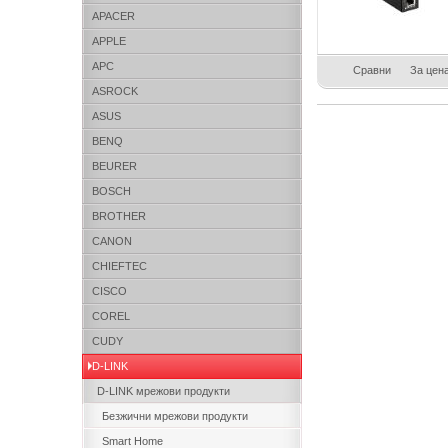
APACER
APPLE
APC
Сравни
За цен
ASROCK
ASUS
BENQ
BEURER
BOSCH
BROTHER
CANON
CHIEFTEC
CISCO
COREL
CUDY
D-LINK
D-LINK мрежови продукти
Безжични мрежови продукти
Smart Home