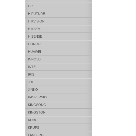
HPE
HIFUTURE
HIKVISION
HIKSEMI
HISENSE
HONOR
HUAWEI
INNO3D
INTEL
IRIS
JBL
JINKO
KASPERSKY
KINGSONG
KINGSTON
KOBO
KRUPS
LANBERG