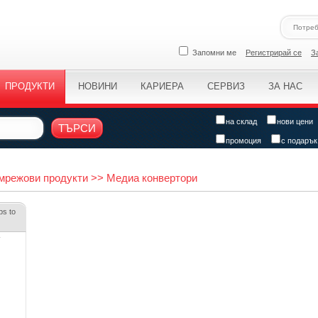
Запомни ме
Регистрирай се
З
ПРОДУКТИ
НОВИНИ
КАРИЕРА
СЕРВИЗ
ЗА НАС
на склад
нови цени
ТЪРСИ
промоция
с подарък
 мрежови продукти >> Медиа конвертори
ps to