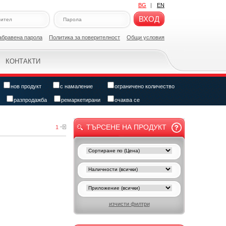
BG
|
EN
ВХОД
абравена парола
Политикa за поверителност
Общи условия
КОНТАКТИ
нов продукт
с намаление
ограничено количество
разпродажба
ремаркетирани
очаква се
ТЪРСЕНЕ НА ПРОДУКТ
1
изчисти филтри