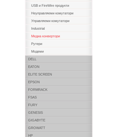
USB и FireWire продукти
Неуправляеми комутатори
Управляеми комутатори
Industrial
Медиа конвертори
Рутери
Модеми
DELL
EATON
ELITE SCREEN
EPSON
FORMRACK
FSAS
FURY
GENESIS
GIGABYTE
GROWATT
HP