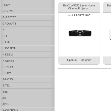
FURY
BenQ W5850 Laser Home
Ben
Cinema Projecto...
GENESIS
№ 9H.R0G77.G8E
GIGABYTE
GROWATT
HP
HPE
HIFUTURE
HIKVISION
HIKSEMI
Сравни
За цена
HISENSE
HONOR
HUAWEI
INNO3D
INTEL
IRIS
JBL
JINKO
KASPERSKY