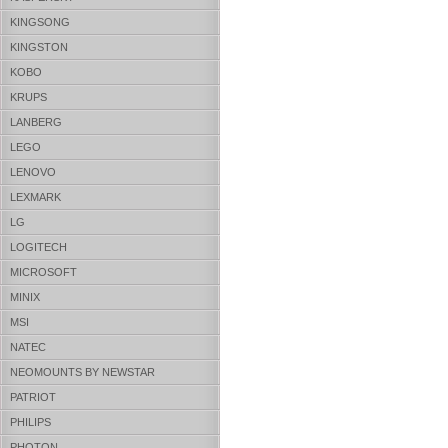
KINGSONG
KINGSTON
KOBO
KRUPS
LANBERG
LEGO
LENOVO
LEXMARK
LG
LOGITECH
MICROSOFT
MINIX
MSI
NATEC
NEOMOUNTS BY NEWSTAR
PATRIOT
PHILIPS
PHOTON