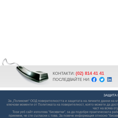
(02) 814 41 41
КОНТАКТИ:
ПОСЛЕДВАЙТЕ НИ:
ЗАЩИТА 
За „Поликомп“ ООД поверителността и защитата на личните данни на кл
ключови моменти от Политиката на поверителност, която можете да дост
част на всяка от
Този уеб сайт използва "бисквитки", за да подобри практическата р
приемем, че сте съгласни с това. За повече информация относно "бискви