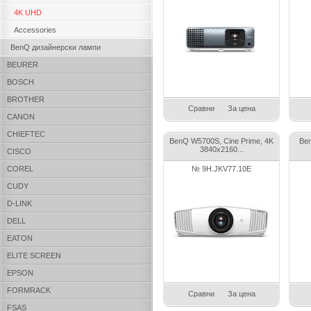
4K UHD
Accessories
BenQ дизайнерски лампи
BEURER
BOSCH
BROTHER
Сравни
За цена
CANON
CHIEFTEC
BenQ W5700S, Cine Prime, 4K
Be
3840x2160...
CISCO
COREL
№ 9H.JKV77.10E
CUDY
D-LINK
DELL
EATON
ELITE SCREEN
EPSON
FORMRACK
Сравни
За цена
FSAS