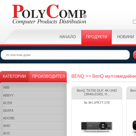
НАЧАЛО
ПРОДУКТИ
НОВИНИ
BENQ >> BenQ мултимедийни 
КАТЕГОРИИ
ПРОИЗВОДИТЕЛ
ABB
BenQ TK700 DLP, 4K UHD
Ben
(3840x2160), H...
ABBYY
№ 9H.JPK77.17E
ACER
ADATA
ADOBE
AMD
AOC