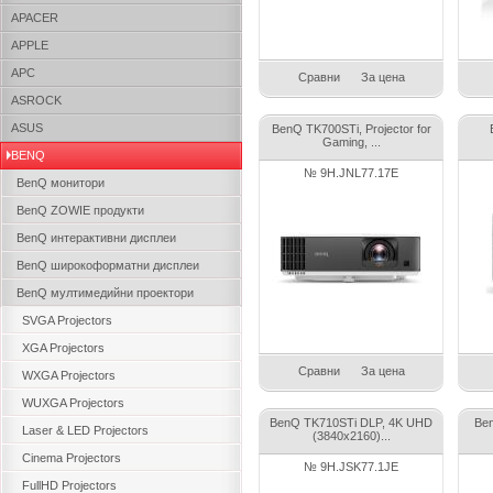
APACER
APPLE
APC
Сравни
За цена
ASROCK
ASUS
BenQ TK700STi, Projector for
Gaming, ...
BENQ
№ 9H.JNL77.17E
BenQ монитори
BenQ ZOWIE продукти
BenQ интерактивни дисплеи
BenQ широкоформатни дисплеи
BenQ мултимедийни проектори
SVGA Projectors
XGA Projectors
Сравни
За цена
WXGA Projectors
WUXGA Projectors
BenQ TK710STi DLP, 4K UHD
Be
Laser & LED Projectors
(3840x2160)...
Cinema Projectors
№ 9H.JSK77.1JE
FullHD Projectors