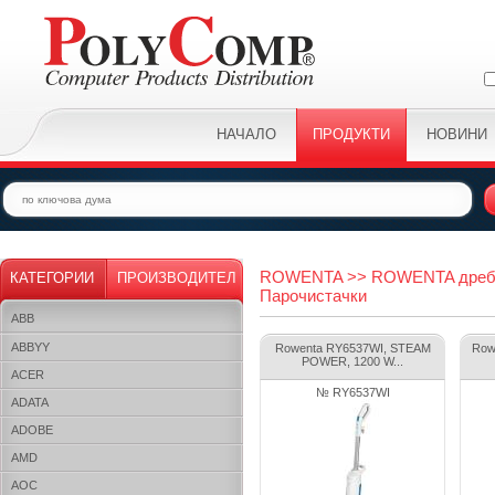
НАЧАЛО
ПРОДУКТИ
НОВИНИ
ROWENTA >> ROWENTA дребна
КАТЕГОРИИ
ПРОИЗВОДИТЕЛ
Парочистачки
ABB
ABBYY
Rowenta RY6537WI, STEAM
Row
POWER, 1200 W...
ACER
№ RY6537WI
ADATA
ADOBE
AMD
AOC