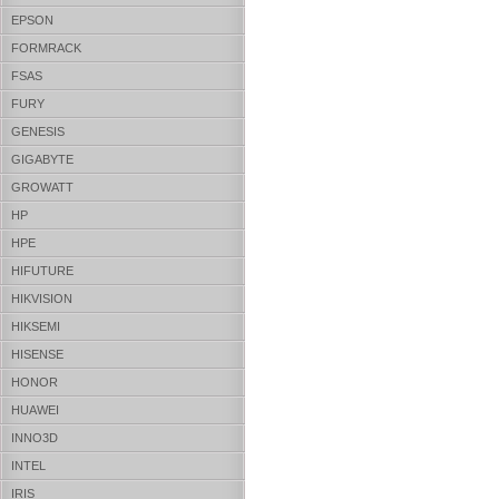
EPSON
FORMRACK
FSAS
FURY
GENESIS
GIGABYTE
GROWATT
HP
HPE
HIFUTURE
HIKVISION
HIKSEMI
HISENSE
HONOR
HUAWEI
INNO3D
INTEL
IRIS