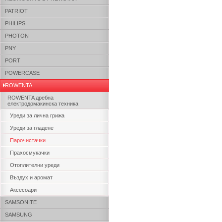
PATRIOT
PHILIPS
PHOTON
PNY
PORT
POWERCASE
ROWENTA
ROWENTA дребна
електродомакинска техника
Уреди за лична грижа
Уреди за гладене
Парочистачки
Прахосмукачки
Отоплителни уреди
Въздух и аромат
Аксесоари
SAMSONITE
SAMSUNG