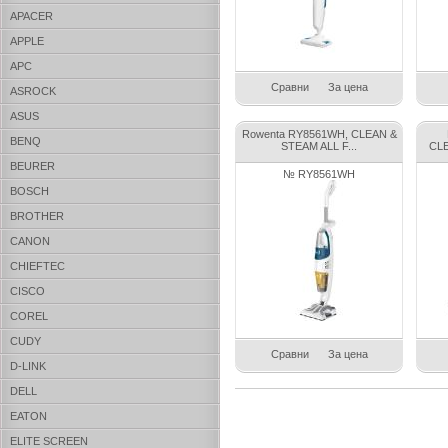
APACER
APPLE
APC
Сравни
За цена
ASROCK
ASUS
Rowenta RY8561WH, CLEAN &
BENQ
STEAM ALL F...
CLE
BEURER
№ RY8561WH
BOSCH
BROTHER
CANON
CHIEFTEC
CISCO
COREL
CUDY
Сравни
За цена
D-LINK
DELL
EATON
ELITE SCREEN