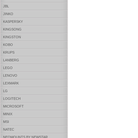
JBL
JINKO
KASPERSKY
KINGSONG
KINGSTON
KOBO
KRUPS
LANBERG
LEGO
LENOVO
LEXMARK
LG
LOGITECH
MICROSOFT
MINIX
MSI
NATEC
NEOMOUNTS BY NEWSTAR