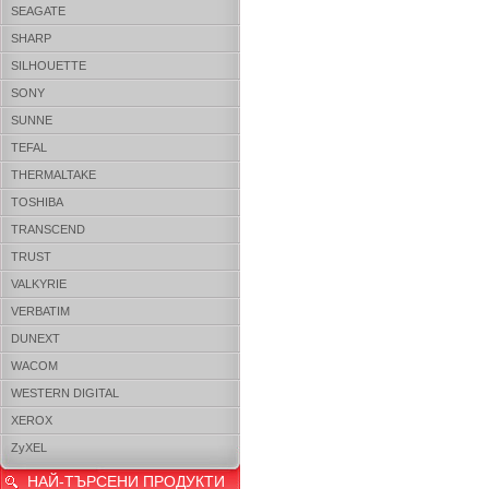
SEAGATE
SHARP
SILHOUETTE
SONY
SUNNE
TEFAL
THERMALTAKE
TOSHIBA
TRANSCEND
TRUST
VALKYRIE
VERBATIM
DUNEXT
WACOM
WESTERN DIGITAL
XEROX
ZyXEL
НАЙ-ТЪРСЕНИ ПРОДУКТИ