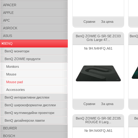
APACER
APPLE
APC
Сравни
За цена
ASROCK
ASUS
BenQ ZOWIE G-SR-SE ZC03
BenQ
Gris Large 47...
BENQ
№ 9H.N4HFQ.A61
BenQ монитори
BenQ ZOWIE продукти
Monitors
Mouse
Mouse pad
Accessories
BenQ интерактивни дисплеи
Сравни
За цена
BenQ широкоформатни дисплеи
BenQ мултимедийни проектори
BenQ ZOWIE G-SR-SE ZC05
Be
BenQ дизайнерски лампи
ROUGE II Larg...
BEURER
№ 9H.N4XFQ.A61
BOSCH