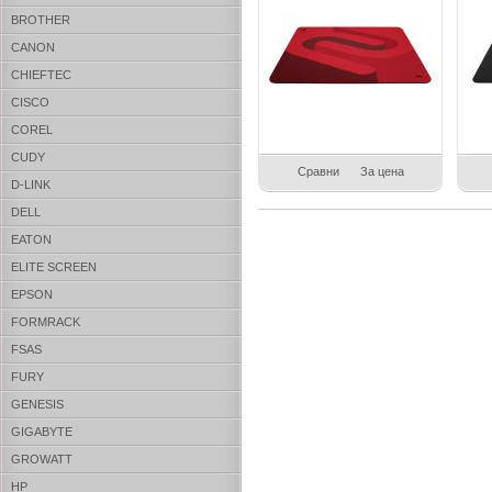
BROTHER
CANON
CHIEFTEC
CISCO
COREL
CUDY
Сравни
За цена
D-LINK
DELL
EATON
ELITE SCREEN
EPSON
FORMRACK
FSAS
FURY
GENESIS
GIGABYTE
GROWATT
HP