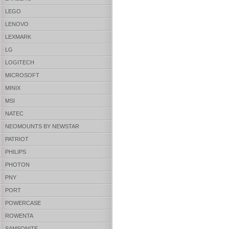
LEGO
LENOVO
LEXMARK
LG
LOGITECH
MICROSOFT
MINIX
MSI
NATEC
NEOMOUNTS BY NEWSTAR
PATRIOT
PHILIPS
PHOTON
PNY
PORT
POWERCASE
ROWENTA
SAMSONITE