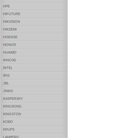
HPE
HIFUTURE
HIKVISION
HIKSEMI
HISENSE
HONOR
HUAWEI
INNO3D
INTEL
IRIS
JBL
JINKO
KASPERSKY
KINGSONG
KINGSTON
KOBO
KRUPS
LANBERG