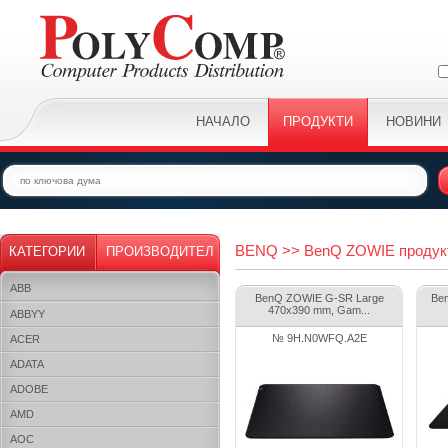
НАЧАЛО
ПРОДУКТИ
НОВИНИ
BENQ >> BenQ ZOWIE продукт
КАТЕГОРИИ
ПРОИЗВОДИТЕЛ
ABB
BenQ ZOWIE G-SR Large
Be
470x390 mm, Gam...
ABBYY
№ 9H.N0WFQ.A2E
ACER
ADATA
ADOBE
AMD
AOC