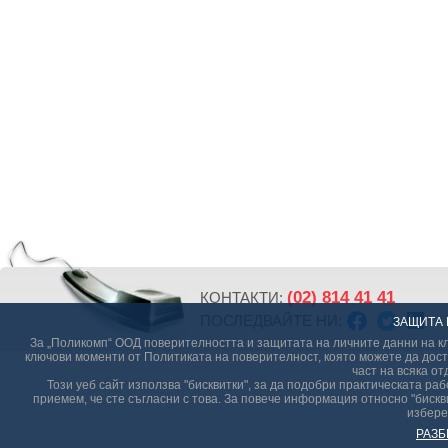
(02) 814 41 41
КОНТАКТИ:
ПОСЛЕДВАЙТЕ НИ:
ЗАЩИТА 
За „Поликомп“ ООД поверителността и защитата на личните данни на кл
ключови моменти от Политиката на поверителност, която можете да дост
част на всяка от
Този уеб сайт използва "бисквитки", за да подобри практическата р
приемем, че сте съгласни с това. За повече информация относно "бискви
избере
РАЗБ