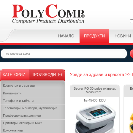
НАЧАЛО
ПРОДУКТИ
НОВИНИ
Уреди за здраве и красота >>
КАТЕГОРИИ
ПРОИЗВОДИТЕЛ
Компютри и сървъри
Beurer PO 30 pulse oximeter,
B
Measurem...
Kомпоненти
№ 45430_BEU
Телефони и таблети
Телевизори, монитори, мултимедия
Професионални дисплеи
Принтери, скенери и МФУ
Консумативи