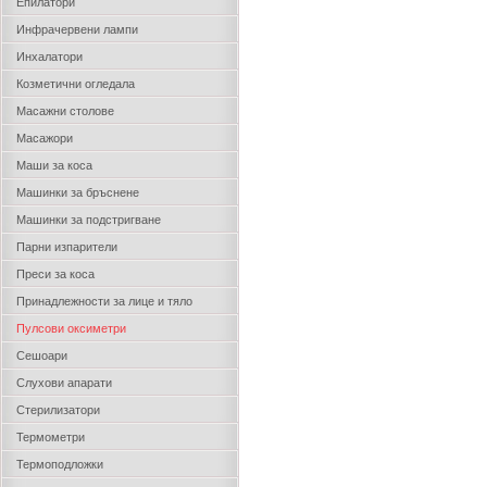
Епилатори
Инфрачервени лампи
Инхалатори
Козметични огледала
Масажни столове
Масажори
Маши за коса
Машинки за бръснене
Машинки за подстригване
Парни изпарители
Преси за коса
Принадлежности за лице и тяло
Пулсови оксиметри
Сешоари
Слухови апарати
Стерилизатори
Термометри
Термоподложки