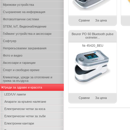
Мрежови устройства
Съхранение на информация
Фотоволтаични системи
Сравни
За цена
STEM, IoT, Видеонаблюдение
Гейминг устройства и аксесоари
Beurer PO 60 Bluetooth pulse
oximeter...
Софтуер
№ 45420_BEU
Непрекъсваеми захранвания
Фото и видео
Аксесоари и гаранции
Спорт и свободно време
Климатици, уреди за отопление и
грижа за въздуха
Уреди за здраве и красота
LED/UV лампи
Сравни
За цена
Апарати за кръвно налягане
Електрически четки за коса
Електрически четки за зъби
Електронни кантари