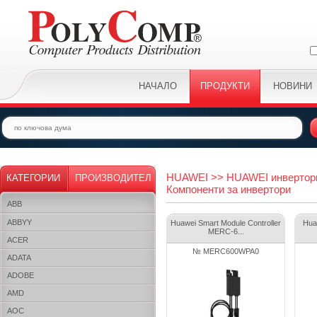
НАЧАЛО
ПРОДУКТИ
НОВИНИ
HUAWEI >> HUAWEI инвертори
КАТЕГОРИИ
ПРОИЗВОДИТЕЛ
Компоненти за инвертори
ABB
ABBYY
Huawei Smart Module Controller
Huaw
MERC-6...
ACER
№ MERC600WPA0
ADATA
ADOBE
AMD
AOC