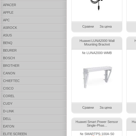
APACER
APPLE
APC
Сравни
За цена
ASROCK
ASUS
Huawei LUNA2000 Wall
BENQ
Mounting Bracket
BEURER
№ LUNA2000-WMB
BOSCH
BROTHER
CANON
CHIEFTEC
CISCO
COREL
CUDY
Сравни
За цена
D-LINK
DELL
Huawei Smart Power Sensor
Hu
Single-Phas...
EATON
ELITE SCREEN
№ SMARTPS-100A-S0