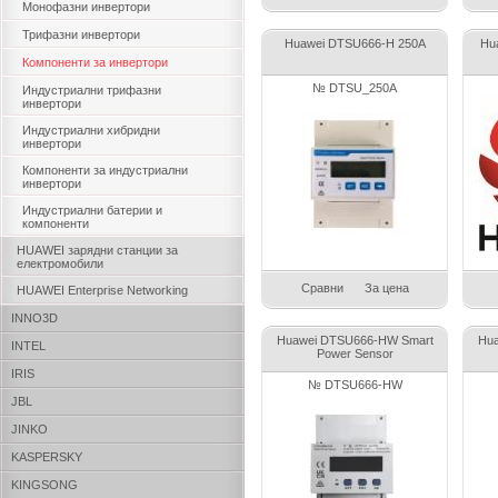
Монофазни инвертори
Трифазни инвертори
Huawei DTSU666-H 250A
Hu
Компоненти за инвертори
№ DTSU_250A
Индустриални трифазни
инвертори
Индустриални хибридни
инвертори
Компоненти за индустриални
инвертори
Индустриални батерии и
компоненти
HUAWEI зарядни станции за
електромобили
Сравни
За цена
HUAWEI Enterprise Networking
INNO3D
Huawei DTSU666-HW Smart
Hua
INTEL
Power Sensor
IRIS
№ DTSU666-HW
JBL
JINKO
KASPERSKY
KINGSONG