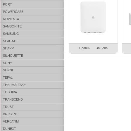
PORT
POWERCASE
ROWENTA
SAMSONITE
SAMSUNG
SEAGATE
Сравни
За цена
SHARP
SILHOUETTE
SONY
SUNNE
TEFAL
THERMALTAKE
TOSHIBA
TRANSCEND
TRUST
VALKYRIE
VERBATIM
DUNEXT