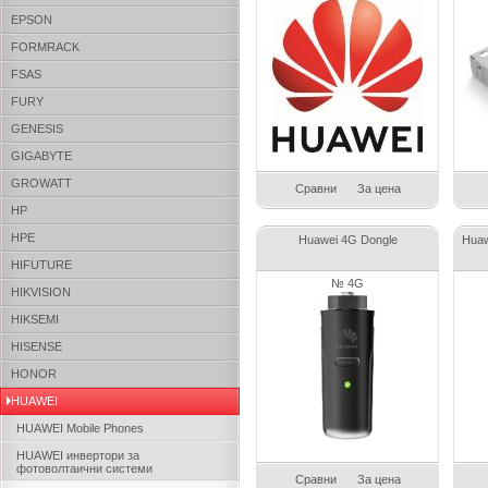
EPSON
FORMRACK
FSAS
FURY
GENESIS
GIGABYTE
GROWATT
Сравни
За цена
HP
HPE
Huawei 4G Dongle
Huaw
HIFUTURE
№ 4G
HIKVISION
HIKSEMI
HISENSE
HONOR
HUAWEI
HUAWEI Mobile Phones
HUAWEI инвертори за
фотоволтаични системи
Сравни
За цена