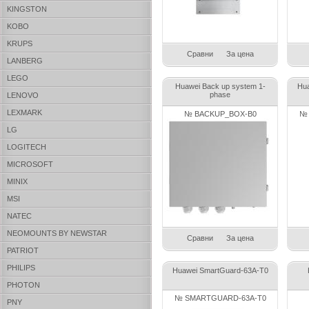
KINGSTON
KOBO
KRUPS
Сравни
За цена
LANBERG
LEGO
Huawei Back up system 1-
Hua
phase
LENOVO
LEXMARK
№ BACKUP_BOX-B0
№ 
LG
LOGITECH
MICROSOFT
MINIX
MSI
NATEC
NEOMOUNTS BY NEWSTAR
Сравни
За цена
PATRIOT
PHILIPS
Huawei SmartGuard-63A-T0
PHOTON
№ SMARTGUARD-63A-T0
PNY