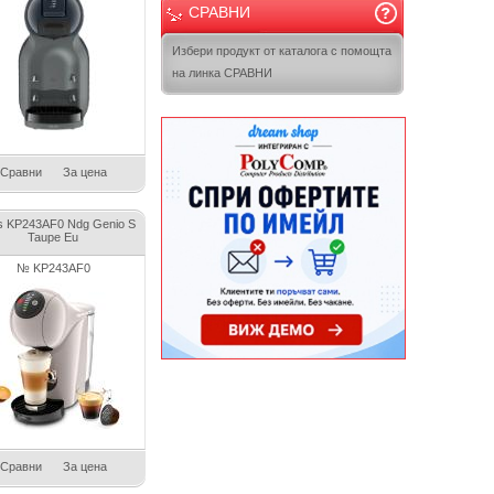
СРАВНИ
Избери продукт от каталога с помощта
на линка СРАВНИ
Сравни
За цена
s KP243AF0 Ndg Genio S
Taupe Eu
№ KP243AF0
Сравни
За цена