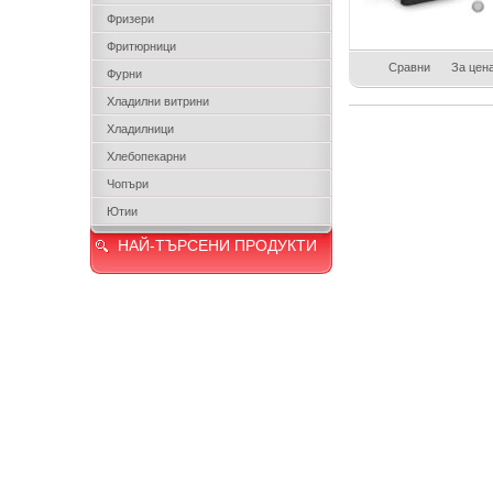
Фризери
Фритюрници
Сравни
За цен
Фурни
Хладилни витрини
Хладилници
Хлебопекарни
Чопъри
Ютии
НАЙ-ТЪРСЕНИ ПРОДУКТИ