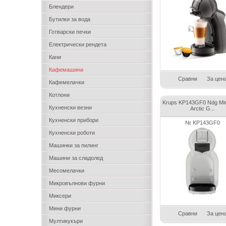
Блендери
Бутилки за вода
Готварски печки
Електрически рендета
Кани
Кафемашини
Сравни
За цен
Кафемелачки
Котлони
Krups KP143GF0 Ndg Min
Кухненски везни
Arctic G...
Кухненски прибори
№ KP143GF0
Кухненски роботи
Машинки за пилинг
Машини за сладолед
Месомелачки
Микровълнови фурни
Миксери
Мини фурни
Сравни
За цен
Мултикукъри