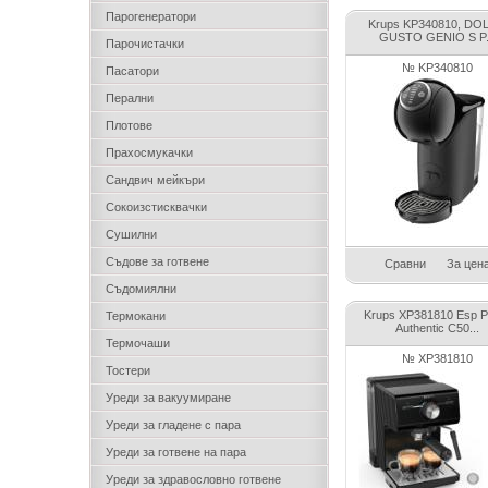
Парогенератори
Krups KP340810, DO
GUSTO GENIO S P.
Парочистачки
№ KP340810
Пасатори
Перални
Плотове
Прахосмукачки
Сандвич мейкъри
Сокоизстисквачки
Сушилни
Съдове за готвене
Сравни
За цен
Съдомиялни
Krups XP381810 Esp 
Термокани
Authentic C50...
Термочаши
№ XP381810
Тостери
Уреди за вакуумиране
Уреди за гладене с пара
Уреди за готвене на пара
Уреди за здравословно готвене