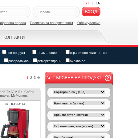
BG
|
EN
ВХОД
абравена парола
Политикa за поверителност
Общи условия
КОНТАКТИ
нов продукт
с намаление
ограничено количество
разпродажба
ремаркетирани
очаква се
ТЪРСЕНЕ НА ПРОДУКТ
1
2
3
sch TKA2M114, Coffee
maker, MyMomen...
№ TKA2M114