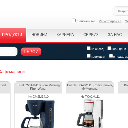
Запомни ме
Регистрирай се
З
ПРОДУКТИ
НОВИНИ
КАРИЕРА
СЕРВИЗ
ЗА НАС
на склад
нови цени
ТЪРСИ
промоция
с подарък
 Кафемашини
Good
Tefal CM2M1410 Fcm Morning
Bosch TKA2M111, Coffee maker,
Bo
Filter Wan...
MyMomen...
№ CM2M1410
№ TKA2M111