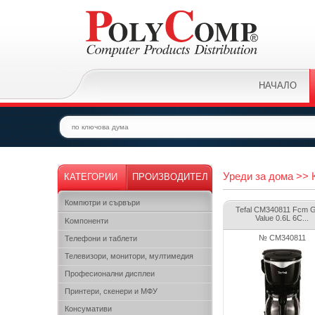
НАЧАЛО
Уреди за дома >>
КАТЕГОРИИ
ПРОИЗВОДИТЕЛ
Компютри и сървъри
Tefal CM340811 Fcm 
Value 0.6L 6C...
Kомпоненти
№ CM340811
Телефони и таблети
Телевизори, монитори, мултимедия
Професионални дисплеи
Принтери, скенери и МФУ
Консумативи