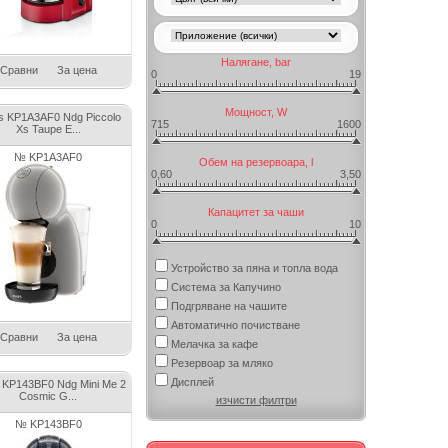
Налягане, bar
Сравни
За цена
0
19
Мощност, W
s KP1A3AF0 Ndg Piccolo
715
1600
Xs Taupe E...
№ KP1A3AF0
Обем на резервоара, l
0,60
3,50
Капацитет за чаши
0
10
Устройство за пяна и топла вода
Система за Капучино
Подгряване на чашите
Автоматично почистване
Сравни
За цена
Мелачка за кафе
Резервоар за мляко
Дисплей
 KP143BF0 Ndg Mini Me 2
Cosmic G...
изчисти филтри
№ KP143BF0