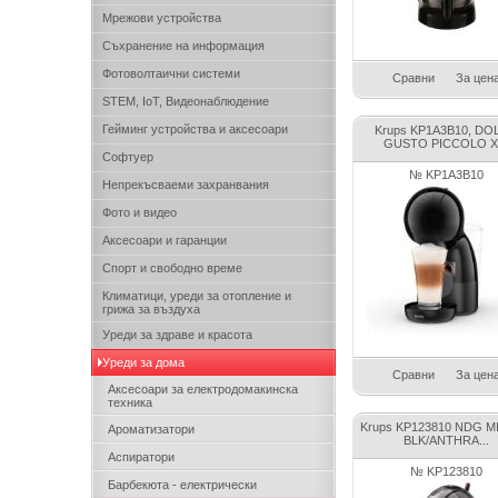
Мрежови устройства
Съхранение на информация
Фотоволтаични системи
Сравни
За цен
STEM, IoT, Видеонаблюдение
Гейминг устройства и аксесоари
Krups KP1A3B10, DO
GUSTO PICCOLO X.
Софтуер
№ KP1A3B10
Непрекъсваеми захранвания
Фото и видео
Аксесоари и гаранции
Спорт и свободно време
Климатици, уреди за отопление и
грижа за въздуха
Уреди за здраве и красота
Уреди за дома
Сравни
За цен
Аксесоари за електродомакинска
техника
Krups KP123810 NDG M
Ароматизатори
BLK/ANTHRA...
Аспиратори
№ KP123810
Барбекюта - електрически