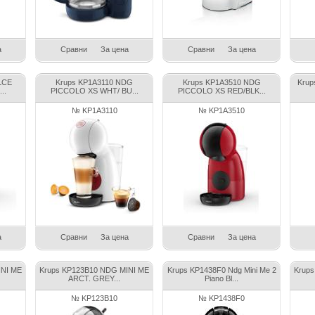
а
Сравни
За цена
Сравни
За цена
LCE
Krups KP1A3110 NDG
Krups KP1A3510 NDG
Krup
..
PICCOLO XS WHT/ BU...
PICCOLO XS RED/BLK...
№ KP1A3110
№ KP1A3510
а
Сравни
За цена
Сравни
За цена
INI ME
Krups KP123B10 NDG MINI ME
Krups KP1438F0 Ndg Mini Me 2
Krups
ARCT. GREY...
Piano Bl...
№ KP123B10
№ KP1438F0