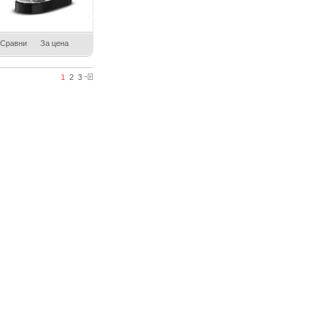
Сравни
За цена
1
2
3