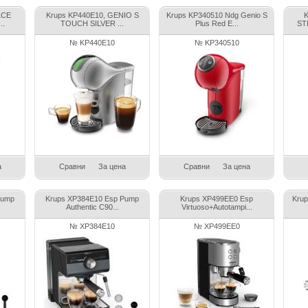
LCE
Krups KP440E10, GENIO S
Krups KP340510 Ndg Genio S
K
..
TOUCH SILVER ...
Plus Red E...
ST
№ KP440E10
№ KP340510
а
Сравни
За цена
Сравни
За цена
Pump
Krups XP384E10 Esp Pump
Krups XP499EE0 Esp
Kru
Authentic C90...
Virtuoso+Autotampi...
№ XP384E10
№ XP499EE0