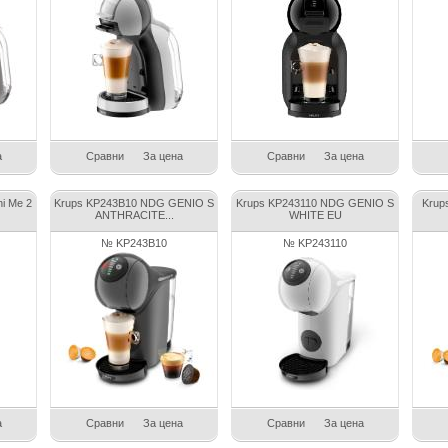
а
Сравни
За цена
Сравни
За цена
i Me 2
Krups KP243B10 NDG GENIO S
Krups KP243110 NDG GENIO S
Krup
ANTHRACITE...
WHITE EU
№ KP243B10
№ KP243110
а
Сравни
За цена
Сравни
За цена