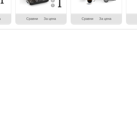
а
Сравни
За цена
Сравни
За цена