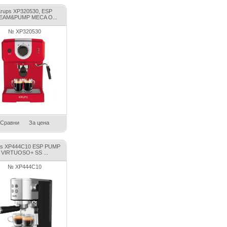
rups XP320530, ESP
EAM&PUMP MECA O...
№ XP320530
Сравни
За цена
ps XP444C10 ESP PUMP
VIRTUOSO+ SS ...
№ XP444C10