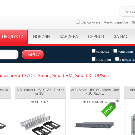
Запомни ме
Регистрирай се
З
ПРОДУКТИ
НОВИНИ
КАРИЕРА
СЕРВИЗ
ЗА НАС
на склад
нови цени
ТЪРСИ
промоция
с подарък
късваеми ТЗИ >> Smart, Smart RM, Smart XL UPSes
il Kit
APC Smart-UPS RT 2 19 Rail Kit
APC Smart-UPS SC 450VA 230V
APC
for SU...
- 1U Rack...
№ SURTRK2
№ SC450RMI1U