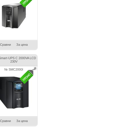
Сравни
За цена
Smart-UPS C 2000VA LCD
230V
№ SMC2000I
Сравни
За цена