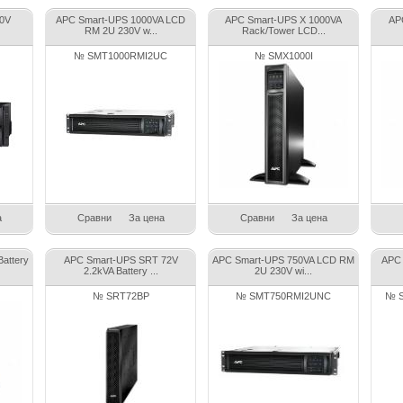
20V
APC Smart-UPS 1000VA LCD
APC Smart-UPS X 1000VA
APC
RM 2U 230V w...
Rack/Tower LCD...
№ SMT1000RMI2UC
№ SMX1000I
а
Сравни
За цена
Сравни
За цена
attery
APC Smart-UPS SRT 72V
APC Smart-UPS 750VA LCD RM
APC 
2.2kVA Battery ...
2U 230V wi...
№ SRT72BP
№ SMT750RMI2UNC
№ S