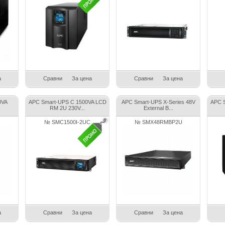
а
Сравни
За цена
Сравни
За цена
0VA
APC Smart-UPS C 1500VA LCD
APC Smart-UPS X-Series 48V
APC 
.
RM 2U 230V...
External B...
№ SMC1500I-2UC
№ SMX48RMBP2U
а
Сравни
За цена
Сравни
За цена