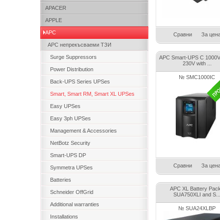
APACER
APPLE
APC
Сравни
За цен
APC непрекъсваеми ТЗИ
Surge Suppressors
APC Smart-UPS C 1000
230V with ...
Power Distribution
№ SMC1000IC
Back-UPS Series UPSes
Smart, Smart RM, Smart XL UPSes
Easy UPSes
Easy 3ph UPSes
Management & Accessories
NetBotz Security
Smart-UPS DP
Сравни
За цен
Symmetra UPSes
Batteries
APC XL Battery Pack
Schneider OffGrid
SUA750XLI and S..
Additional warranties
№ SUA24XLBP
Installations