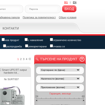
BG
|
EN
ВХОД
абравена парола
Политикa за поверителност
Общи условия
КОНТАКТИ
нов продукт
с намаление
ограничено количество
разпродажба
ремаркетирани
очаква се
ТЪРСЕНЕ НА ПРОДУКТ
1
2
3
4
 Smart-UPS RT output
hardwire kit...
№ SURT007
Гаранция, месеци
24
60