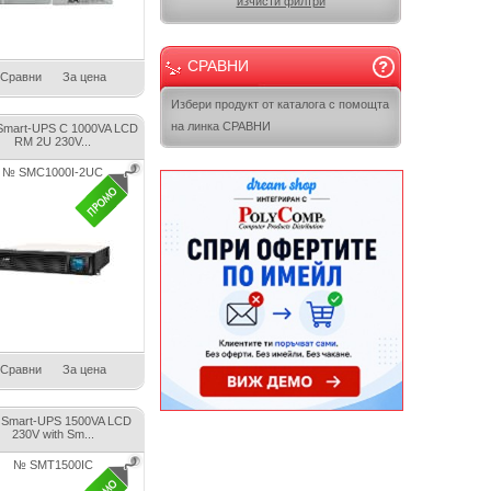
изчисти филтри
СРАВНИ
Сравни
За цена
Избери продукт от каталога с помощта
на линка СРАВНИ
Smart-UPS C 1000VA LCD
RM 2U 230V...
№ SMC1000I-2UC
Сравни
За цена
Smart-UPS 1500VA LCD
230V with Sm...
№ SMT1500IC