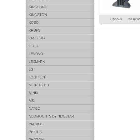
KINGSONG
KINGSTON
Сравни
За цен
KOBO
KRUPS
LANBERG
LEGO
LENOVO
LEXMARK
LG
LOGITECH
MICROSOFT
MINIX
MSI
NATEC
NEOMOUNTS BY NEWSTAR
PATRIOT
PHILIPS
PHOTON