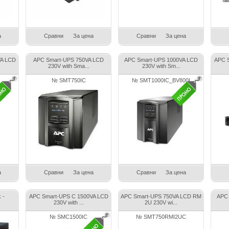
а
Сравни
За цена
Сравни
За цена
VA LCD
APC Smart-UPS 750VA LCD
APC Smart-UPS 1000VA LCD
APC 
230V with Sma...
230V with Sm...
№ SMT750IC
№ SMT1000IC_BV800I
а
Сравни
За цена
Сравни
За цена
 -
APC Smart-UPS C 1500VA LCD
APC Smart-UPS 750VA LCD RM
APC 
.
230V with ...
2U 230V wi...
№ SMC1500IC
№ SMT750RMI2UC