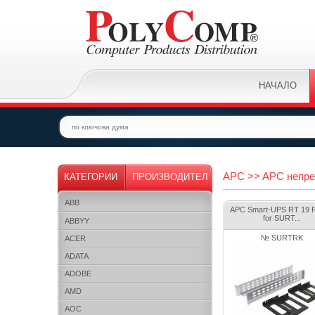
НАЧАЛО
APC >> APC непре
КАТЕГОРИИ
ПРОИЗВОДИТЕЛ
ABB
APC Smart-UPS RT 19 Ra
for SURT...
ABBYY
№ SURTRK
ACER
ADATA
ADOBE
AMD
AOC