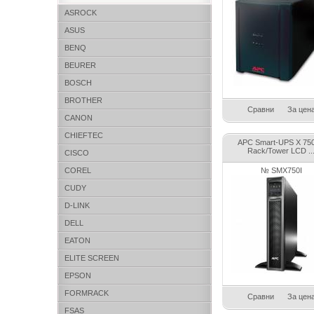
ASROCK
ASUS
BENQ
BEURER
BOSCH
BROTHER
Сравни
За цен
CANON
CHIEFTEC
APC Smart-UPS X 75
Rack/Tower LCD ..
CISCO
COREL
№ SMX750I
CUDY
D-LINK
DELL
EATON
ELITE SCREEN
EPSON
FORMRACK
Сравни
За цен
FSAS