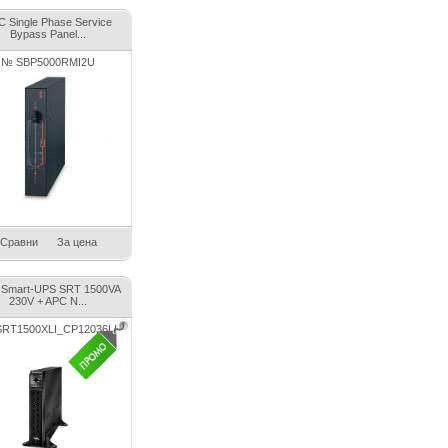
 Single Phase Service
Bypass Panel...
№ SBP5000RMI2U
Сравни
За цена
Smart-UPS SRT 1500VA
230V + APC N...
RT1500XLI_CP12036LI