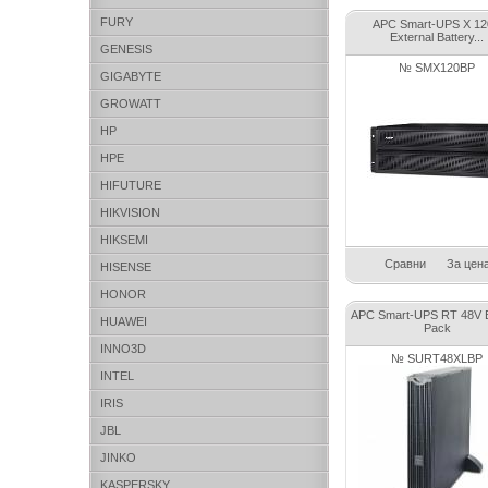
FURY
APC Smart-UPS X 1
External Battery...
GENESIS
№ SMX120BP
GIGABYTE
GROWATT
HP
HPE
HIFUTURE
HIKVISION
HIKSEMI
Сравни
За цен
HISENSE
HONOR
APC Smart-UPS RT 48V B
HUAWEI
Pack
INNO3D
№ SURT48XLBP
INTEL
IRIS
JBL
JINKO
KASPERSKY