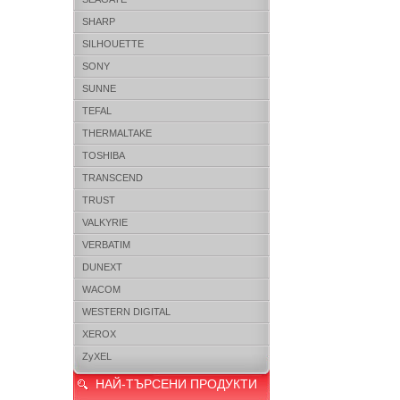
SHARP
SILHOUETTE
SONY
SUNNE
TEFAL
THERMALTAKE
TOSHIBA
TRANSCEND
TRUST
VALKYRIE
VERBATIM
DUNEXT
WACOM
WESTERN DIGITAL
XEROX
ZyXEL
НАЙ-ТЪРСЕНИ ПРОДУКТИ