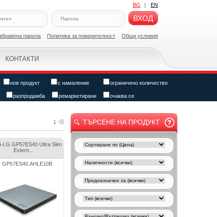
BG
|
EN
ВХОД
абравена парола
Политикa за поверителност
Общи условия
КОНТАКТИ
нов продукт
с намаление
ограничено количество
разпродажба
ремаркетирани
очаква се
ТЪРСЕНЕ НА ПРОДУКТ
1
hi-LG GP57ES40 Ultra Slim
Extern...
 GP57ES40.AHLE10B