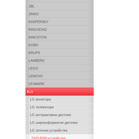
JBL
JINKO
KASPERSKY
KINGSONG
KINGSTON
KOBO
KRUPS
LANBERG
LEGO
LENOVO
LEXMARK
LG
LG монитори
LG телевизори
LG интерактивни дисплеи
LG широкоформатни дисплеи
LG оптични устройства
DVD-R/W устройства