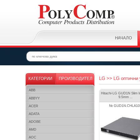
НАЧАЛО
LG >> LG оптични
КАТЕГОРИИ
ПРОИЗВОДИТЕЛ
ABB
Hitachi-LG GUD1N Slim In
9.5mm ...
ABBYY
№ GUD1N.CHLA10
ACER
ADATA
ADOBE
AMD
AOC