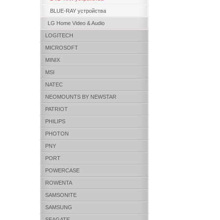
BLUE-RAY устройства
LG Home Video & Audio
LOGITECH
MICROSOFT
MINIX
MSI
NATEC
NEOMOUNTS BY NEWSTAR
PATRIOT
PHILIPS
PHOTON
PNY
PORT
POWERCASE
ROWENTA
SAMSONITE
SAMSUNG
SEAGATE