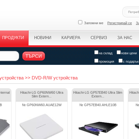
Запомни ме
Регистрирай се
З
ПРОДУКТИ
НОВИНИ
КАРИЕРА
СЕРВИЗ
ЗА НАС
на склад
нови цени
ТЪРСИ
промоция
с подарък
 устройства >> DVD-R/W устройства
ternal
Hitachi-LG GP60NW60 Ultra
Hitachi-LG GP57EB40 Ultra Slim
Hitac
Slim Extern...
Extern...
B
№ GP60NW60.AUAE12W
№ GP57EB40.AHLE10B
№