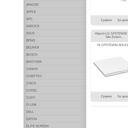
APACER
APPLE
APC
Сравни
За цен
ASROCK
ASUS
Hitachi-LG GP57EW40 U
Slim Extern...
BENQ
№ GP57EW40.AHLE
BEURER
BOSCH
BROTHER
CANON
CHIEFTEC
CISCO
COREL
Сравни
За цен
CUDY
D-LINK
DELL
EATON
ELITE SCREEN