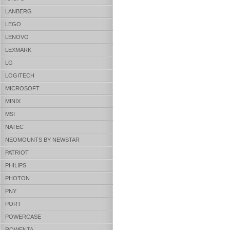
LANBERG
LEGO
LENOVO
LEXMARK
LG
LOGITECH
MICROSOFT
MINIX
MSI
NATEC
NEOMOUNTS BY NEWSTAR
PATRIOT
PHILIPS
PHOTON
PNY
PORT
POWERCASE
ROWENTA