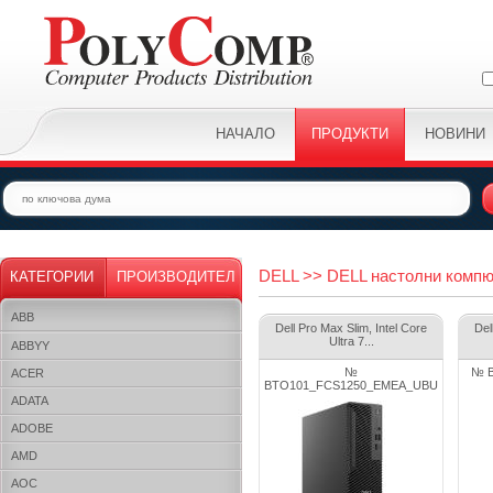
НАЧАЛО
ПРОДУКТИ
НОВИНИ
DELL >> DELL настолни компют
КАТЕГОРИИ
ПРОИЗВОДИТЕЛ
ABB
Dell Pro Max Slim, Intel Core
Del
Ultra 7...
ABBYY
№
№ 
ACER
BTO101_FCS1250_EMEA_UBU
ADATA
ADOBE
AMD
AOC