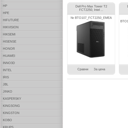
HP
Dell Pro Max Tower T2
FCT2250, Intel ...
HPE
№ BTO107_FCT2250_EMEA
HIFUTURE
BTO
HIKVISION
HIKSEMI
HISENSE
HONOR
HUAWEI
INNO3D
Сравни
За цена
INTEL
IRIS
JBL
JINKO
KASPERSKY
KINGSONG
KINGSTON
KOBO
KRUPS