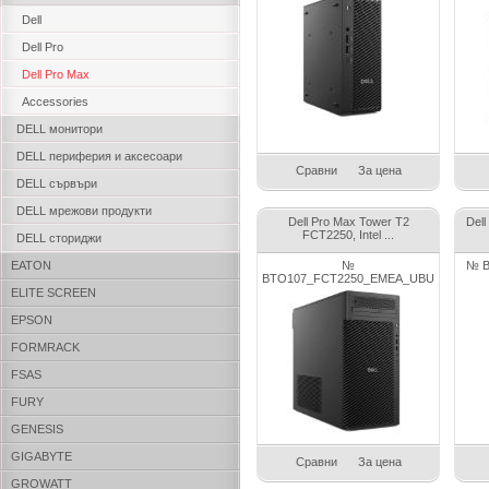
Dell
Dell Pro
Dell Pro Max
Accessories
DELL монитори
DELL периферия и аксесоари
Сравни
За цена
DELL сървъри
DELL мрежови продукти
Dell Pro Max Tower T2
Del
FCT2250, Intel ...
DELL сториджи
EATON
№
№ B
BTO107_FCT2250_EMEA_UBU
ELITE SCREEN
EPSON
FORMRACK
FSAS
FURY
GENESIS
GIGABYTE
Сравни
За цена
GROWATT