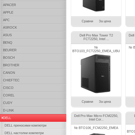
APACER
APPLE
APC
Сравни
За цена
ASROCK
ASUS
Dell Pro Max Tower T2
Del
FCT2250, Intel ...
BENQ
№
№ B
BEURER
BTO103_FCT2250_EMEA_UBU
BOSCH
BROTHER
CANON
CHIEFTEC
CISCO
COREL
Сравни
За цена
CUDY
D-LINK
Dell Pro Max Micro FCM2250,
DELL
Intel Cor...
DELL преносими компютри
№ BTO106_FCM2250_EMEA
BTO
DELL настолни компютри