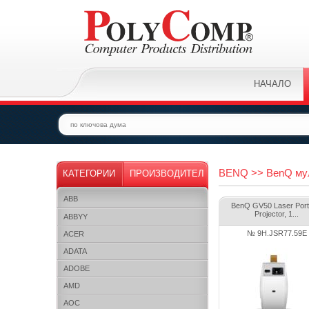
НАЧАЛО
BENQ >> BenQ мулт
КАТЕГОРИИ
ПРОИЗВОДИТЕЛ
ABB
BenQ GV50 Laser Port
Projector, 1...
ABBYY
№ 9H.JSR77.59E
ACER
ADATA
ADOBE
AMD
AOC