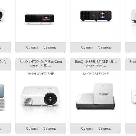
а
Сравни
За цена
Сравни
За цена
DLP,
BenQ LH720, DLP, BlueCore
BenQ LH856UST DLP, Ultra
Ben
Laser, FHD ...
Short-throw,...
№ 9H.JJH77.3HE
№ 9H.JS177.24E
а
Сравни
За цена
Сравни
За цена