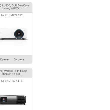
Q LU930, DLP, BlueCore
Laser, WUXG...
№ 9H.JM277.15E
Сравни
За цена
nQ W4000i DLP, Home
Theater, 4K (38...
№ 9H.JR677.17E