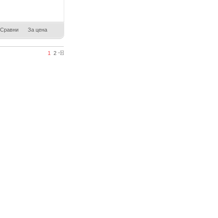
Сравни
За цена
1
2