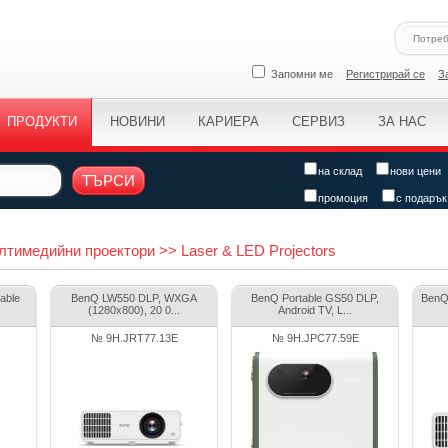
Запомни ме
Регистрирай се
З
ПРОДУКТИ
НОВИНИ
КАРИЕРА
СЕРВИЗ
ЗА НАС
на склад
нови цени
ТЪРСИ
промоция
с подарък
имедийни проектори >> Laser & LED Projectors
able
BenQ LW550 DLP, WXGA
BenQ Portable GS50 DLP,
BenQ
(1280x800), 20 0...
Android TV, L...
№ 9H.JRT77.13E
№ 9H.JPC77.59E