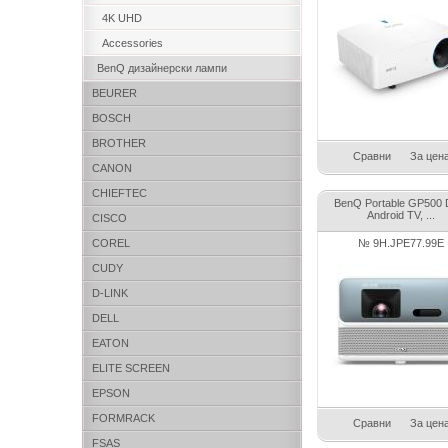
4K UHD
Accessories
BenQ дизайнерски лампи
BEURER
BOSCH
BROTHER
Сравни
За цен
CANON
CHIEFTEC
BenQ Portable GP500 
Android TV, ...
CISCO
COREL
№ 9H.JPE77.99E
CUDY
D-LINK
DELL
EATON
ELITE SCREEN
EPSON
FORMRACK
Сравни
За цен
FSAS