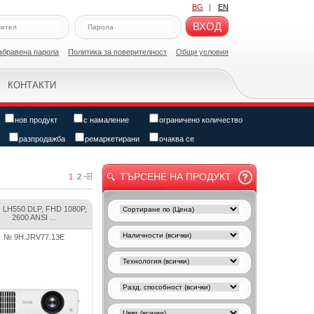
BG
|
EN
ВХОД
абравена парола
Политикa за поверителност
Общи условия
КОНТАКТИ
нов продукт
с намаление
ограничено количество
разпродажба
ремаркетирани
очаква се
ТЪРСЕНЕ НА ПРОДУКТ
1
2
 LH550 DLP, FHD 1080P,
2600 ANSI ...
№ 9H.JRV77.13E