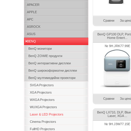
APACER
APPLE
APC
Сравни
За цен
ASROCK
ASUS
BenQ GP100 DLP, Porta
Home Entert...
BENQ
№ 9H.JRK77.99E
BenQ монитори
BenQ ZOWIE продукти
BenQ интерактивни дисплеи
BenQ широкоформатни дисплеи
BenQ мултимедийни проектори
SVGA Projectors
XGA Projectors
Сравни
За цен
WXGA Projectors
WUXGA Projectors
BenQ LX710, DLP, Blu
Laser & LED Projectors
Laser, XGA ...
Cinema Projectors
№ 9H.J3W77.15E
FullHD Projectors