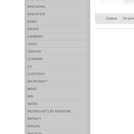
KINGSONG
KINGSTON
Сравни
За цен
KOBO
KRUPS
LANBERG
LEGO
LENOVO
LEXMARK
LG
LOGITECH
MICROSOFT
MINIX
MSI
NATEC
NEOMOUNTS BY NEWSTAR
PATRIOT
PHILIPS
PHOTON