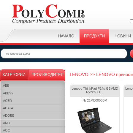
НАЧАЛО
ПРОДУКТИ
НОВИНИ
LENOVO >> LENOVO преносим
КАТЕГОРИИ
ПРОИЗВОДИТЕЛ
ABB
Lenovo ThinkPad P14s G5 AMD
Leno
Ryzen 7 P...
ABBYY
№ 21ME0006BM
ACER
ADATA
ADOBE
AMD
AOC