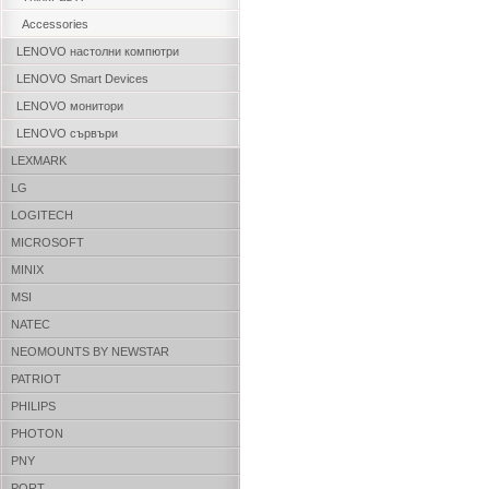
Accessories
LENOVO настолни компютри
LENOVO Smart Devices
LENOVO монитори
LENOVO сървъри
LEXMARK
LG
LOGITECH
MICROSOFT
MINIX
MSI
NATEC
NEOMOUNTS BY NEWSTAR
PATRIOT
PHILIPS
PHOTON
PNY
PORT