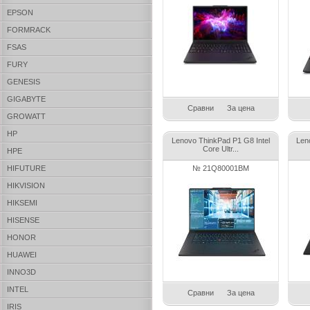
EPSON
FORMRACK
FSAS
FURY
GENESIS
GIGABYTE
Сравни
За цена
GROWATT
HP
Lenovo ThinkPad P1 G8 Intel
Len
Core Ultr...
HPE
HIFUTURE
№ 21Q80001BM
HIKVISION
HIKSEMI
HISENSE
HONOR
HUAWEI
INNO3D
INTEL
Сравни
За цена
IRIS