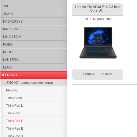
JBL
Lenovo ThinkPad P16 G3 Intel
Core Ult...
JINKO
№ 21RQ000EBM
KASPERSKY
KINGSONG
KINGSTON
KOBO
KRUPS
LANBERG
LEGO
Сравни
За цена
LENOVO
LENOVO преносими компютри
IdeaPad
ThinkBook
ThinkPad L
ThinkPad T
ThinkPad P
ThinkPad E
ThinkPad X