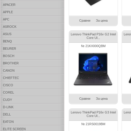
APACER
APPLE
APC
Сравни
За цена
ASROCK
ASUS
Lenovo ThinkPad P16v G2 Intel
Leno
Core Ul...
BENQ
№ 21KX000QBM
BEURER
BOSCH
BROTHER
CANON
CHIEFTEC
CISCO
COREL
Сравни
За цена
CUDY
D-LINK
Lenovo ThinkPad P16v G3 Intel
Leno
DELL
Core Ul...
EATON
№ 21RS0019BM
ELITE SCREEN