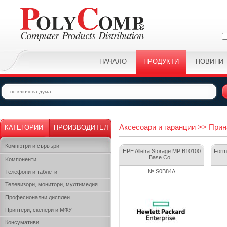
НАЧАЛО
ПРОДУКТИ
НОВИНИ
Аксесоари и гаранции >> При
КАТЕГОРИИ
ПРОИЗВОДИТЕЛ
Компютри и сървъри
HPE Alletra Storage MP B10100
Formr
Base Co...
Kомпоненти
№ S0B84A
Телефони и таблети
Телевизори, монитори, мултимедия
Професионални дисплеи
Принтери, скенери и МФУ
Консумативи