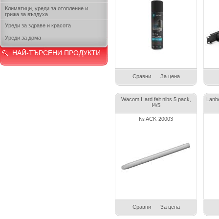
Климатици, уреди за отопление и
грижа за въздуха
Уреди за здраве и красота
Уреди за дома
НАЙ-ТЪРСЕНИ ПРОДУКТИ
Сравни
За цена
Wacom Hard felt nibs 5 pack,
Lanb
I4/5
№ ACK-20003
Сравни
За цена