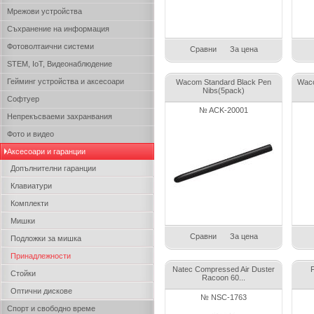
Мрежови устройства
Съхранение на информация
Фотоволтаични системи
Сравни
За цена
STEM, IoT, Видеонаблюдение
Гейминг устройства и аксесоари
Wacom Standard Black Pen
Waco
Nibs(5pack)
Софтуер
№ ACK-20001
Непрекъсваеми захранвания
Фото и видео
Аксесоари и гаранции
Допълнителни гаранции
Клавиатури
Комплекти
Мишки
Сравни
За цена
Подложки за мишка
Принадлежности
Natec Compressed Air Duster
F
Стойки
Racoon 60...
Оптични дискове
№ NSC-1763
Спорт и свободно време