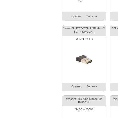
Сравни
За цена
Natec BLUETOOTH USB NANO
BEN
FLY V5.0 CLA...
№ NBD-2003
Сравни
За цена
Wacom Flex nibs 5 pack for
Wac
Intuos4/5
№ ACK-20004