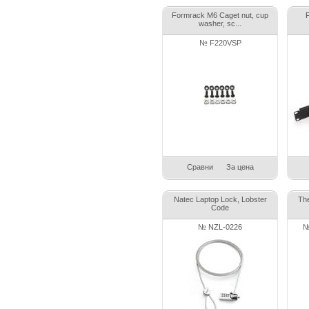
Formrack M6 Caget nut, cup
F
washer, sc...
№ F220VSP
Сравни
За цена
Natec Laptop Lock, Lobster
Th
Code
№ NZL-0226
№