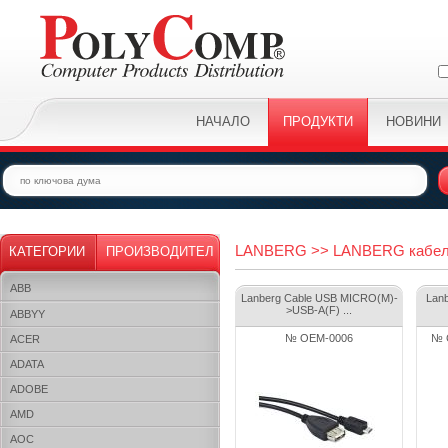
НАЧАЛО
ПРОДУКТИ
НОВИНИ
LANBERG >> LANBERG кабел
КАТЕГОРИИ
ПРОИЗВОДИТЕЛ
ABB
Lanberg Cable USB MICRO(M)-
Lan
>USB-A(F) ...
ABBYY
№ OEM-0006
№ 
ACER
ADATA
ADOBE
AMD
AOC