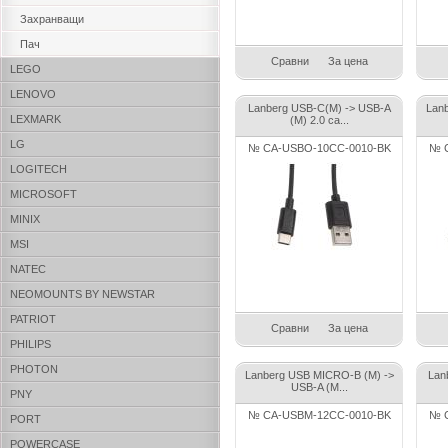
Захранващи
Пач
Сравни
За цена
LEGO
LENOVO
Lanberg USB-C(M) -> USB-A
Lan
LEXMARK
(M) 2.0 ca...
LG
№ CA-USBO-10CC-0010-BK
№ C
LOGITECH
MICROSOFT
MINIX
MSI
NATEC
NEOMOUNTS BY NEWSTAR
PATRIOT
Сравни
За цена
PHILIPS
PHOTON
Lanberg USB MICRO-B (M) ->
Lan
USB-A (M...
PNY
№ CA-USBM-12CC-0010-BK
№ 
PORT
POWERCASE