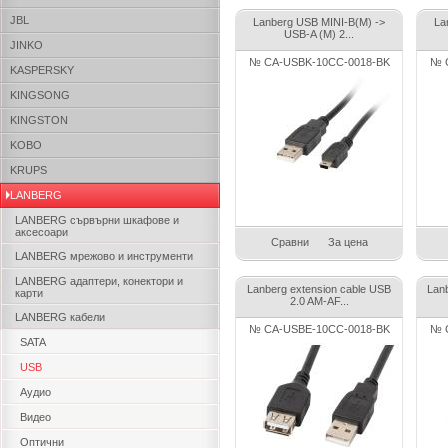
JBL
Lanberg USB MINI-B(M) ->
La
USB-A (M) 2...
JINKO
№ CA-USBK-10CC-0018-BK
№ 
KASPERSKY
KINGSONG
KINGSTON
KOBO
KRUPS
LANBERG
LANBERG сървърни шкафове и
аксесоари
Сравни
За цена
LANBERG мрежово и инструменти
LANBERG адаптери, конектори и
Lanberg extension cable USB
Lan
карти
2.0 AM-AF...
LANBERG кабели
№ CA-USBE-10CC-0018-BK
№ 
SATA
USB
Аудио
Видео
Оптични