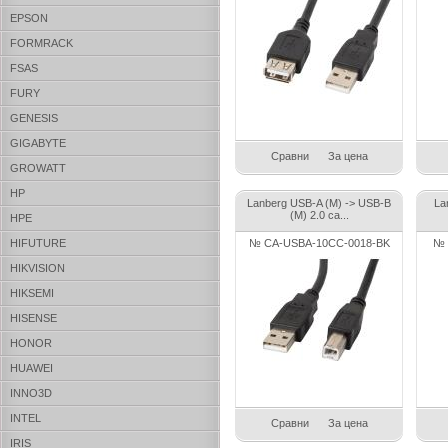
EPSON
FORMRACK
FSAS
FURY
GENESIS
GIGABYTE
Сравни
За цена
GROWATT
HP
Lanberg USB-A (M) -> USB-B
La
(M) 2.0 ca...
HPE
HIFUTURE
№ CA-USBA-10CC-0018-BK
№ 
HIKVISION
HIKSEMI
HISENSE
HONOR
HUAWEI
INNO3D
INTEL
Сравни
За цена
IRIS