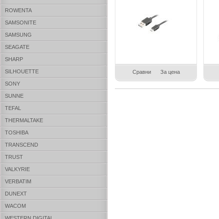
ROWENTA
SAMSONITE
SAMSUNG
SEAGATE
SHARP
SILHOUETTE
Сравни
За цена
SONY
SUNNE
TEFAL
THERMALTAKE
TOSHIBA
TRANSCEND
TRUST
VALKYRIE
VERBATIM
DUNEXT
WACOM
WESTERN DIGITAL