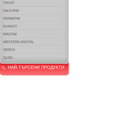
TRUST
VALKYRIE
VERBATIM
DUNEXT
WACOM
WESTERN DIGITAL
XEROX
ZyXEL
НАЙ-ТЪРСЕНИ ПРОДУКТИ