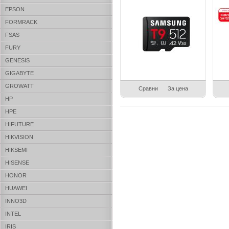
EPSON
FORMRACK
FSAS
FURY
GENESIS
GIGABYTE
GROWATT
Сравни
За цена
HP
HPE
HIFUTURE
HIKVISION
HIKSEMI
HISENSE
HONOR
HUAWEI
INNO3D
INTEL
IRIS