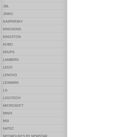
JBL
JINKO
KASPERSKY
KINGSONG
KINGSTON
KOBO
KRUPS
LANBERG
LEGO
LENOVO
LEXMARK
LG
LOGITECH
MICROSOFT
MINIX
MSI
NATEC
NEOMOUNTS BY NEWSTAR