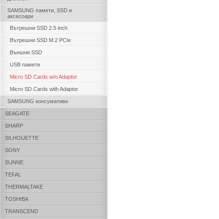
SAMSUNG памети, SSD и
аксесоари
Вътрешни SSD 2.5 inch
Вътрешни SSD M.2 PCIe
Външни SSD
USB памети
Micro SD Cards w/o Adaptor
Micro SD Cards with Adaptor
SAMSUNG консумативи
SEAGATE
SHARP
SILHOUETTE
SONY
SUNNE
TEFAL
THERMALTAKE
TOSHIBA
TRANSCEND