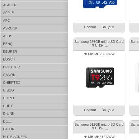
APACER
APPLE
APC
Сравни
За цена
ASROCK
ASUS
Samsung 256GB micro SD Card
Sams
BENQ
T9 UHS-I ...
BEURER
№ MB-MH256T/WW
BOSCH
BROTHER
CANON
CHIEFTEC
CISCO
COREL
CUDY
Сравни
За цена
D-LINK
DELL
Samsung 512GB micro SD Card
Sams
T9 UHS-I ...
EATON
ELITE SCREEN
№ MB-MH512T/WW