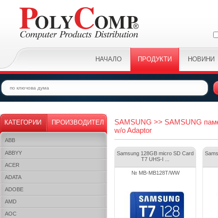
НАЧАЛО
ПРОДУКТИ
НОВИНИ
SAMSUNG >> SAMSUNG памети,
КАТЕГОРИИ
ПРОИЗВОДИТЕЛ
w/o Adaptor
ABB
ABBYY
Samsung 128GB micro SD Card
Sams
T7 UHS-I ...
ACER
№ MB-MB128T/WW
ADATA
ADOBE
AMD
AOC