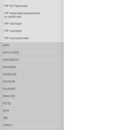
HP А3 Принтинг
HP многофункционални
устройства
HP плотери
HP скенери
HP консумативи
HPE
HIFUTURE
HIKVISION
HIKSEMI
HISENSE
HONOR
HUAWEI
INNO3D
INTEL
IRIS
JBL
JINKO