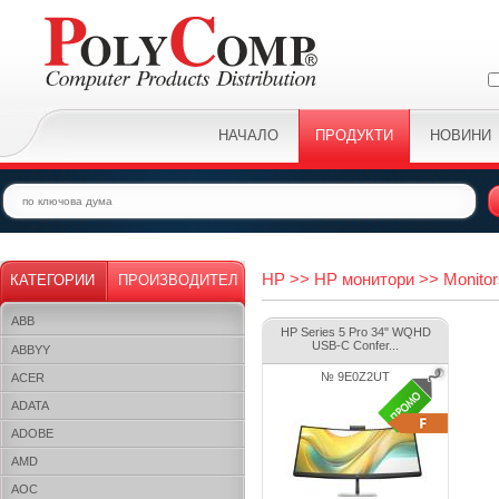
НАЧАЛО
ПРОДУКТИ
НОВИНИ
HP >> HP монитори >> Monitor
КАТЕГОРИИ
ПРОИЗВОДИТЕЛ
ABB
HP Series 5 Pro 34" WQHD
USB-C Confer...
ABBYY
№ 9E0Z2UT
ACER
ADATA
ADOBE
AMD
AOC