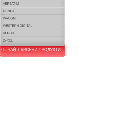
VERBATIM
DUNEXT
WACOM
WESTERN DIGITAL
XEROX
ZyXEL
НАЙ-ТЪРСЕНИ ПРОДУКТИ