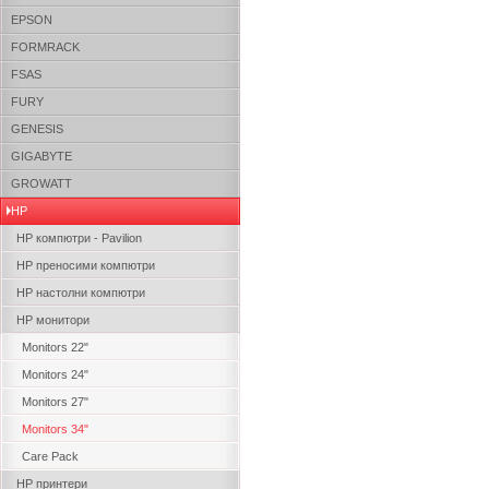
EPSON
FORMRACK
FSAS
FURY
GENESIS
GIGABYTE
GROWATT
HP
HP компютри - Pavilion
HP преносими компютри
HP настолни компютри
HP монитори
Monitors 22"
Monitors 24"
Monitors 27"
Monitors 34"
Care Pack
HP принтери