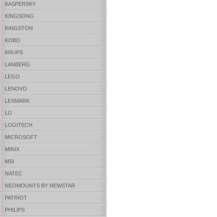
KASPERSKY
KINGSONG
KINGSTON
KOBO
KRUPS
LANBERG
LEGO
LENOVO
LEXMARK
LG
LOGITECH
MICROSOFT
MINIX
MSI
NATEC
NEOMOUNTS BY NEWSTAR
PATRIOT
PHILIPS