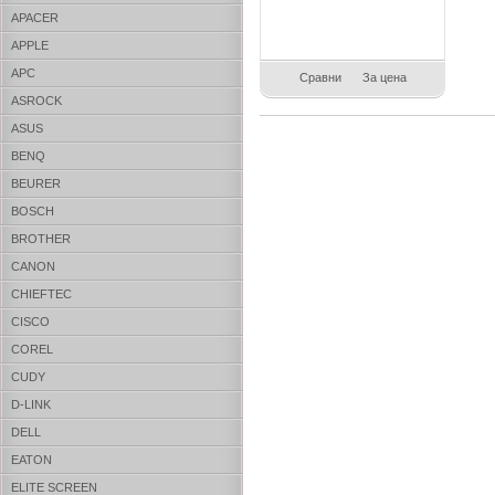
APACER
APPLE
APC
Сравни
За цена
ASROCK
ASUS
BENQ
BEURER
BOSCH
BROTHER
CANON
CHIEFTEC
CISCO
COREL
CUDY
D-LINK
DELL
EATON
ELITE SCREEN