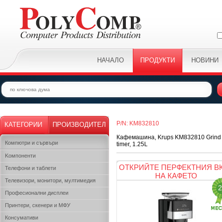
НАЧАЛО
ПРОДУКТИ
НОВИНИ
P/N: KM832810
КАТЕГОРИИ
ПРОИЗВОДИТЕЛ
Кафемашина, Krups KM832810 Grind & Bre
Компютри и сървъри
timer, 1.25L
Kомпоненти
ОТКРИЙТЕ ПЕРФЕКТНИЯ В
Телефони и таблети
НА КАФЕТО
Телевизори, монитори, мултимедия
2
Професионални дисплеи
Принтери, скенери и МФУ
Консумативи