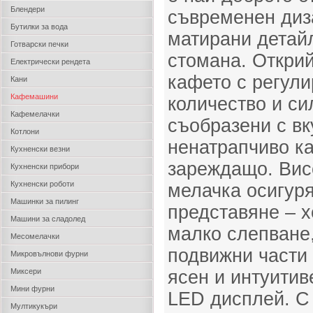
Блендери
съвременен диз
Бутилки за вода
матирани детай
Готварски печки
стомана. Открий
Електрически рендета
кафето с регули
Кани
Кафемашини
количество и си
Кафемелачки
съобразени с вк
Котлони
ненатрапчиво к
Кухненски везни
зареждащо. Вис
Кухненски прибори
Кухненски роботи
мелачка осигур
Машинки за пилинг
представяне – х
Машини за сладолед
малко слепване,
Месомелачки
подвижни части 
Микровълнови фурни
Миксери
ясен и интуитив
Мини фурни
LED дисплей. С
Мултикукъри