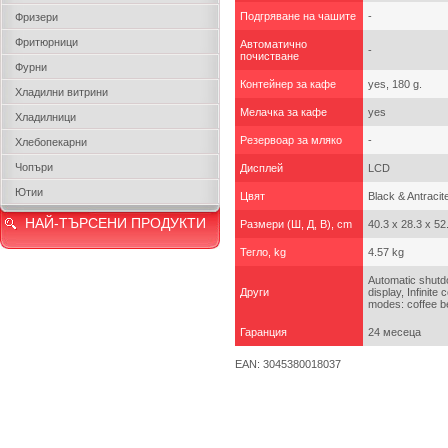
Подгряване на чашите
-
Фризери
Фритюрници
Автоматично
-
почистване
Фурни
Контейнер за кафе
yes, 180 g.
Хладилни витрини
Мелачка за кафе
yes
Хладилници
Резервоар за мляко
-
Хлебопекарни
Чопъри
Дисплей
LCD
Ютии
Цвят
Black & Antracit
НАЙ-ТЪРСЕНИ ПРОДУКТИ
Размери (Ш, Д, В), cm
40.3 x 28.3 x 52
Тегло, kg
4.57 kg
Automatic shutdo
Други
display, Infinit
modes: coffee be
Гаранция
24 месеца
EAN: 3045380018037