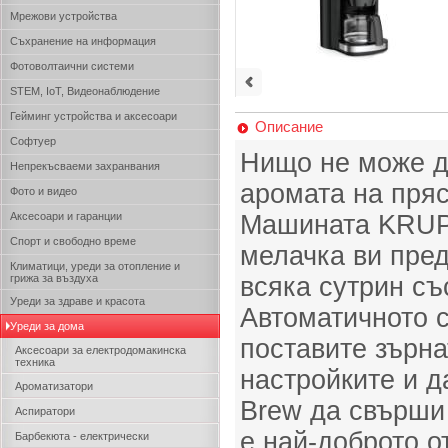
Мрежови устройства
Съхранение на информация
Фотоволтаични системи
STEM, IoT, Видеонаблюдение
Гейминг устройства и аксесоари
Описание
Софтуер
Нищо не може да
Непрекъсваеми захранвания
аромата на пря
Фото и видео
Аксесоари и гаранции
Машината KRUPS
Спорт и свободно време
мелачка ви пре
Климатици, уреди за отопление и
грижа за въздуха
всяка сутрин съ
Уреди за здраве и красота
Автоматичното 
Уреди за дома
поставите зърна
Аксесоари за електродомакинска
техника
настройките и д
Ароматизатори
Brew да свърши 
Аспиратори
е най-доброто о
Барбекюта - електрически