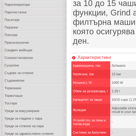
за 10 до 15 чаш
Парогенератори
функции, Grind 
Парочистачки
филтърна машин
Пасатори
Перални
която осигурява
Плотове
ден.
Прахосмукачки
Сандвич мейкъри
Характеристики
Сокоизстисквачки
Сушилни
Кафемашина, тип
Schwartz
Съдове за готвене
Налягане, bar
15 bar
Съдомиялни
Мощност, W
1000 W
Термокани
Обем на резервоара, l
1.25 l
Термочаши
Капацитет за чаши
10/15 cups (1.25
Тостери
Adjustable streng
Функции
Уреди за вакуумиране
result to your t
Уреди за гладене с пара
Устройство за пяна и
-
топла вода
Уреди за готвене на пара
Система за Капучино
-
Уреди за здравословно готвене