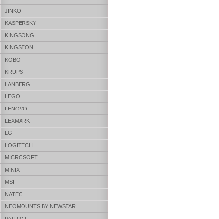
JINKO
KASPERSKY
KINGSONG
KINGSTON
KOBO
KRUPS
LANBERG
LEGO
LENOVO
LEXMARK
LG
LOGITECH
MICROSOFT
MINIX
MSI
NATEC
NEOMOUNTS BY NEWSTAR
PATRIOT