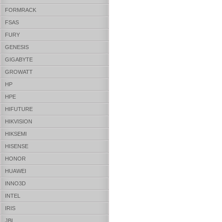
FORMRACK
FSAS
FURY
GENESIS
GIGABYTE
GROWATT
HP
HPE
HIFUTURE
HIKVISION
HIKSEMI
HISENSE
HONOR
HUAWEI
INNO3D
INTEL
IRIS
JBL