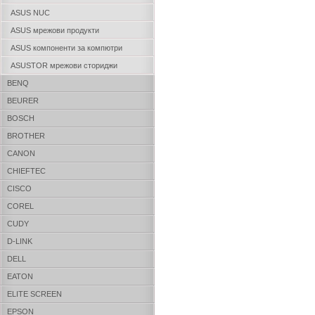
ASUS NUC
ASUS мрежови продукти
ASUS компоненти за компютри
ASUSTOR мрежови сториджи
BENQ
BEURER
BOSCH
BROTHER
CANON
CHIEFTEC
CISCO
COREL
CUDY
D-LINK
DELL
EATON
ELITE SCREEN
EPSON