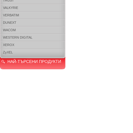
TRUST
VALKYRIE
VERBATIM
DUNEXT
WACOM
WESTERN DIGITAL
XEROX
ZyXEL
НАЙ-ТЪРСЕНИ ПРОДУКТИ