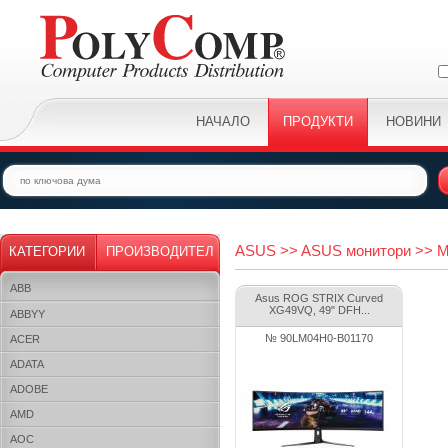
НАЧАЛО
ПРОДУКТИ
НОВИНИ
ASUS >> ASUS монитори >> Mo
КАТЕГОРИИ
ПРОИЗВОДИТЕЛ
ABB
Asus ROG STRIX Curved
XG49VQ, 49" DFH...
ABBYY
№ 90LM04H0-B01170
ACER
ADATA
ADOBE
AMD
AOC