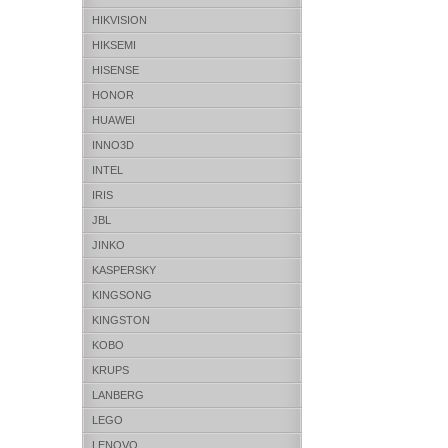
HIKVISION
HIKSEMI
HISENSE
HONOR
HUAWEI
INNO3D
INTEL
IRIS
JBL
JINKO
KASPERSKY
KINGSONG
KINGSTON
KOBO
KRUPS
LANBERG
LEGO
LENOVO