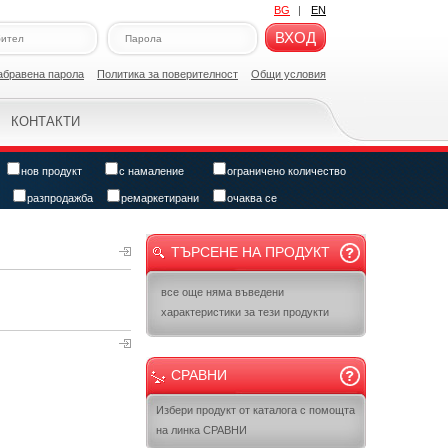
BG
|
EN
ВХОД
абравена парола
Политикa за поверителност
Общи условия
КОНТАКТИ
нов продукт
с намаление
ограничено количество
разпродажба
ремаркетирани
очаква се
ТЪРСЕНЕ НА ПРОДУКТ
все още няма въведени
характеристики за тези продукти
СРАВНИ
Избери продукт от каталога с помощта
на линка СРАВНИ