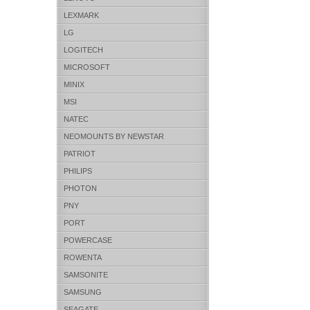
LEXMARK
LG
LOGITECH
MICROSOFT
MINIX
MSI
NATEC
NEOMOUNTS BY NEWSTAR
PATRIOT
PHILIPS
PHOTON
PNY
PORT
POWERCASE
ROWENTA
SAMSONITE
SAMSUNG
SEAGATE