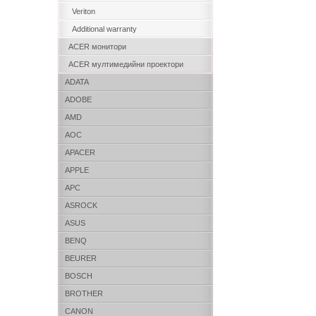
Veriton
Additional warranty
ACER монитори
ACER мултимедийни проектори
ADATA
ADOBE
AMD
AOC
APACER
APPLE
APC
ASROCK
ASUS
BENQ
BEURER
BOSCH
BROTHER
CANON