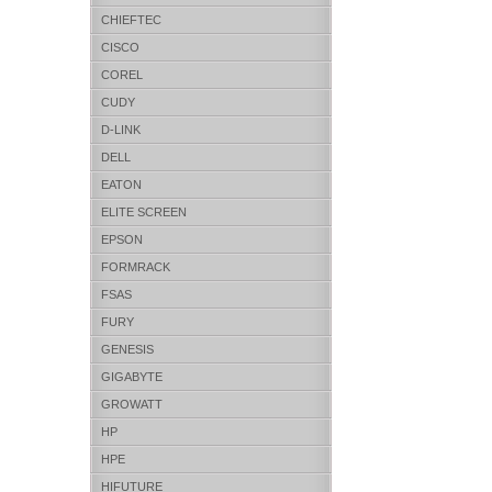
CHIEFTEC
CISCO
COREL
CUDY
D-LINK
DELL
EATON
ELITE SCREEN
EPSON
FORMRACK
FSAS
FURY
GENESIS
GIGABYTE
GROWATT
HP
HPE
HIFUTURE