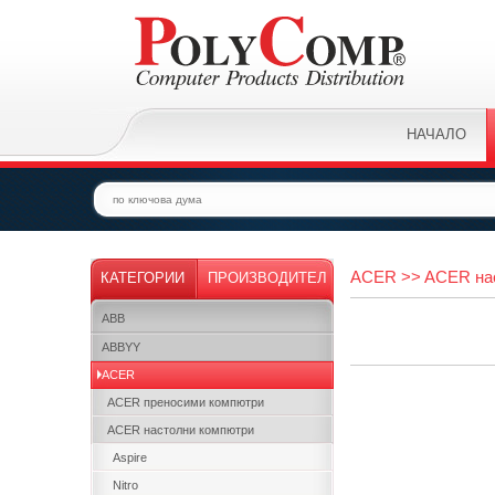
НАЧАЛО
ACER >> ACER на
КАТЕГОРИИ
ПРОИЗВОДИТЕЛ
ABB
ABBYY
ACER
ACER преносими компютри
ACER настолни компютри
Aspire
Nitro