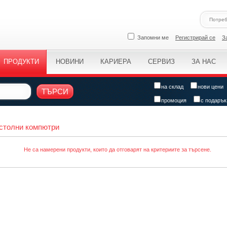
Запомни ме
Регистрирай се
З
ПРОДУКТИ
НОВИНИ
КАРИЕРА
СЕРВИЗ
ЗА НАС
на склад
нови цени
ТЪРСИ
промоция
с подарък
столни компютри
Не са намерени продукти, които да отговарят на критериите за търсене.