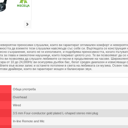
евероятни преносими слушалки, които ви гарантират оптимален комфорт и невероятно
ността да вземете тези слушалки навсякъде със себе си. Въртящата се конструкция 
есно съхранение, когато не ги използвате, и подобрява преносимостта, когато пътув
а за глава и омекотени наушници, които покриват цялото ухо. Те ви позволяват да се
йто ви позволява да слушате любимите си песни в продължение на часове. Широколен
тира от 10 до 24,000Hz ви осигурява дълбок бас, богат среден диапазон и извисяващи с
йлите във всеки запис и останете потопени в света на любимата си музика. Освен тов
тови драйвери, които ви гарантират мощен и балансиран звук.
Обща употреба
Overhead
Wired
3.5 mm Four-conductor gold plated L-shaped stereo mini plug
In-line Remote and Mic