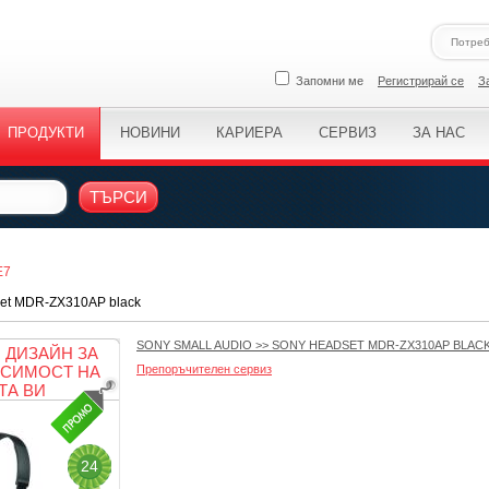
Запомни ме
Регистрирай се
З
ПРОДУКТИ
НОВИНИ
КАРИЕРА
СЕРВИЗ
ЗА НАС
ТЪРСИ
E7
et MDR-ZX310AP black
SONY SMALL AUDIO
>>
SONY HEADSET MDR-ZX310AP BLAC
 ДИЗАЙН ЗА
СИМОСТ НА
Препоръчителен сервиз
ТА ВИ
24