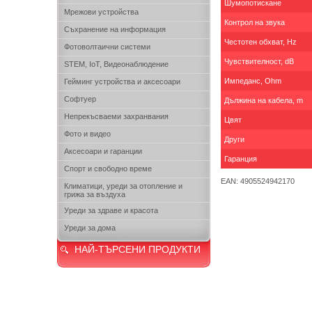
Шумопотискане
Мрежови устройства
Контрол на звука
Съхранение на информация
Честотен обхват, Hz
Фотоволтаични системи
Чувствителност, dB
STEM, IoT, Видеонаблюдение
Импеданс, Ohm
Гейминг устройства и аксесоари
Софтуер
Дължина на кабела, m
Непрекъсваеми захранвания
Цвят
Фото и видео
Други
Аксесоари и гаранции
Гаранция
Спорт и свободно време
EAN: 4905524942170
Климатици, уреди за отопление и
грижа за въздуха
Уреди за здраве и красота
Уреди за дома
НАЙ-ТЪРСЕНИ ПРОДУКТИ