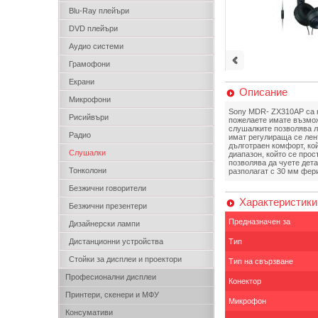
Blu-Ray плейъри
DVD плейъри
Аудио системи
Грамофони
Екрани
Описание
Микрофони
Sony MDR- ZX310AP са н
Рисийвъри
пожелаете имате възмож
слушалките позволява л
Радио
имат регулираща се лент
дълготраен комфорт, ко
Слушалки
диапазон, който се прос
позволява да чуете дета
Тонколони
разполагат с 30 мм фери
Безжични говорители
Характеристики
Безжични презентери
Предназначен за
Дизайнерски лампи
Дистанционни устройства
Тип
Стойки за дисплеи и проектори
Тип на свързване
Професионални дисплеи
Конектор
Принтери, скенери и МФУ
Микрофон
Консумативи