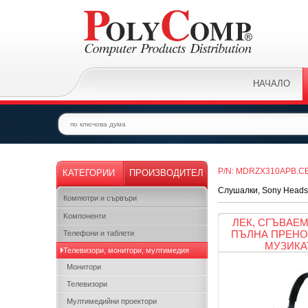
НАЧАЛО
P/N: MDRZX310APB.C
КАТЕГОРИИ
ПРОИЗВОДИТЕЛ
Слушалки, Sony Heads
Компютри и сървъри
Kомпоненти
ЛЕК, СГЪВАЕМ
ПЪЛНА ПРЕНО
Телефони и таблети
МУЗИКА
Телевизори, монитори, мултимедия
Монитори
Телевизори
Мултимедийни проектори