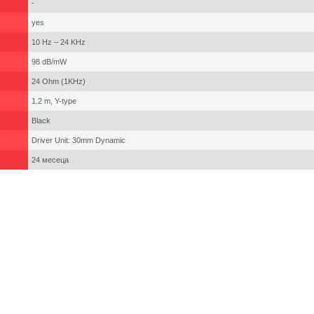
-
yes
10 Hz – 24 KHz
98 dB/mW
24 Ohm (1KHz)
1.2 m, Y-type
Black
Driver Unit: 30mm Dynamic
24 месеца