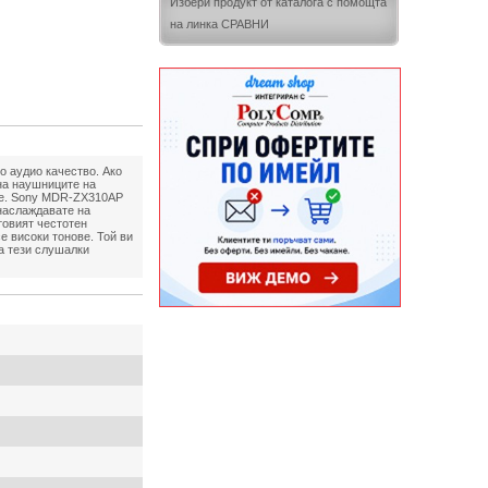
Избери продукт от каталога с помощта
на линка СРАВНИ
 аудио качество. Ако
на наушниците на
ате. Sony MDR-ZX310AP
 наслаждавате на
товият честотен
е високи тонове. Той ви
а тези слушалки