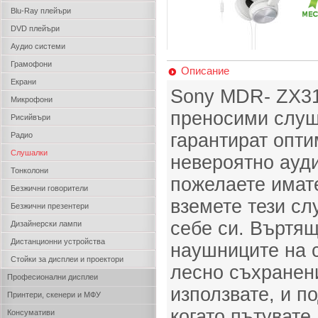
Blu-Ray плейъри
DVD плейъри
Аудио системи
Грамофони
Описание
Екрани
Sony MDR- ZX31
Микрофони
преносими слуш
Рисийвъри
гарантират опт
Радио
Слушалки
невероятно ауди
Тонколони
пожелаете имат
Безжични говорители
вземете тези с
Безжични презентери
себе си. Въртящ
Дизайнерски лампи
Дистанционни устройства
наушниците на 
Стойки за дисплеи и проектори
лесно съхранени
Професионални дисплеи
използвате, и п
Принтери, скенери и МФУ
когато пътуват
Консумативи