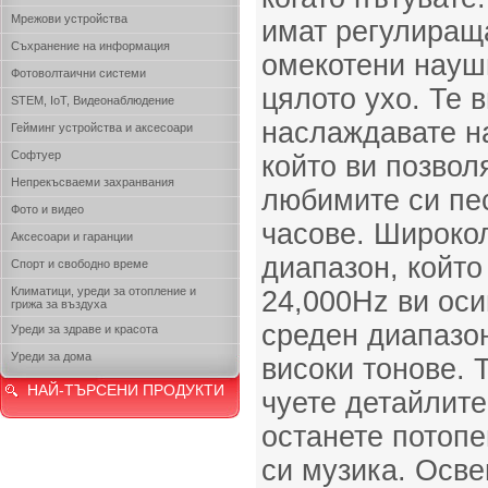
Мрежови устройства
имат регулираща
Съхранение на информация
омекотени наушн
Фотоволтаични системи
цялото ухо. Те 
STEM, IoT, Видеонаблюдение
наслаждавате н
Гейминг устройства и аксесоари
Софтуер
който ви позвол
Непрекъсваеми захранвания
любимите си пе
Фото и видео
часове. Широко
Аксесоари и гаранции
диапазон, който
Спорт и свободно време
Климатици, уреди за отопление и
24,000Hz ви оси
грижа за въздуха
среден диапазо
Уреди за здраве и красота
Уреди за дома
високи тонове. 
НАЙ-ТЪРСЕНИ ПРОДУКТИ
чуете детайлите
останете потопе
си музика. Осве