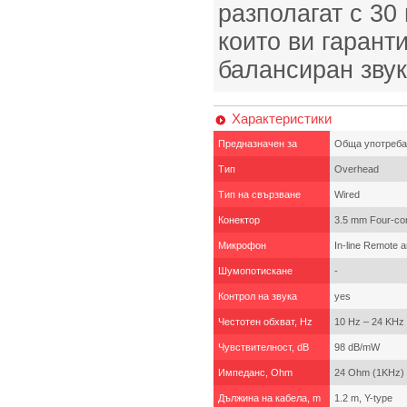
разполагат с 30
които ви гарант
балансиран звук
Характеристики
Предназначен за
Обща употреба
Тип
Overhead
Тип на свързване
Wired
Конектор
3.5 mm Four-con
Микрофон
In-line Remote 
Шумопотискане
-
Контрол на звука
yes
Честотен обхват, Hz
10 Hz – 24 KHz
Чувствителност, dB
98 dB/mW
Импеданс, Ohm
24 Ohm (1KHz)
Дължина на кабела, m
1.2 m, Y-type