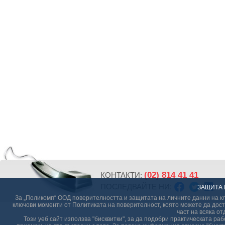
(02) 814 41 41
КОНТАКТИ:
ПОСЛЕДВАЙТЕ НИ:
ЗАЩИТА 
За „Поликомп“ ООД поверителността и защитата на личните данни на кл
ключови моменти от Политиката на поверителност, която можете да дост
част на всяка от
Този уеб сайт използва "бисквитки", за да подобри практическата р