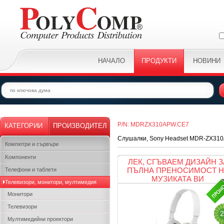
НАЧАЛО
ПРОДУКТИ
НОВИНИ
P/N: MDRZX310APW.CE7
КАТЕГОРИИ
ПРОИЗВОДИТЕЛ
Слушалки, Sony Headset MDR-ZX310
Компютри и сървъри
Kомпоненти
ЛЕК, СГЪВАЕМ ДИЗАЙН З
ПЪЛНА ПРЕНОСИМОСТ Н
Телефони и таблети
МУЗИКАТА ВИ
Телевизори, монитори, мултимедия
Монитори
Телевизори
2
Мултимедийни проектори