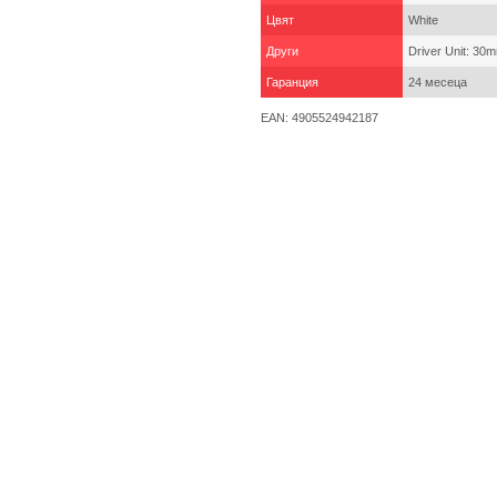
Цвят
White
Други
Driver Unit: 3
Гаранция
24 месеца
EAN: 4905524942187