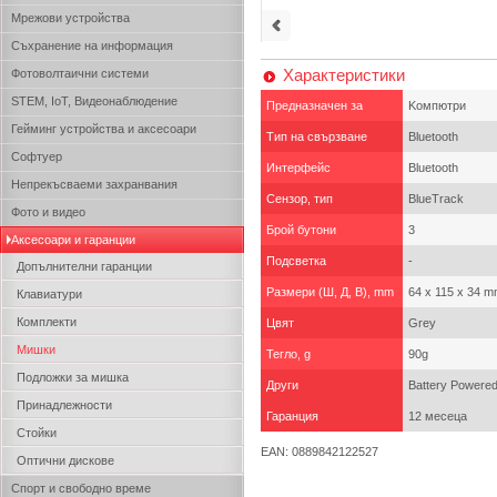
Мрежови устройства
Съхранение на информация
Характеристики
Фотоволтаични системи
STEM, IoT, Видеонаблюдение
Предназначен за
Kомпютри
Гейминг устройства и аксесоари
Тип на свързване
Bluetooth
Софтуер
Интерфейс
Bluetooth
Непрекъсваеми захранвания
Сензор, тип
BlueTrack
Фото и видео
Брой бутони
3
Аксесоари и гаранции
Подсветка
-
Допълнителни гаранции
Размери (Ш, Д, В), mm
64 x 115 x 34 
Клавиатури
Комплекти
Цвят
Grey
Мишки
Тегло, g
90g
Подложки за мишка
Други
Battery Powered
Принадлежности
Гаранция
12 месеца
Стойки
EAN: 0889842122527
Оптични дискове
Спорт и свободно време