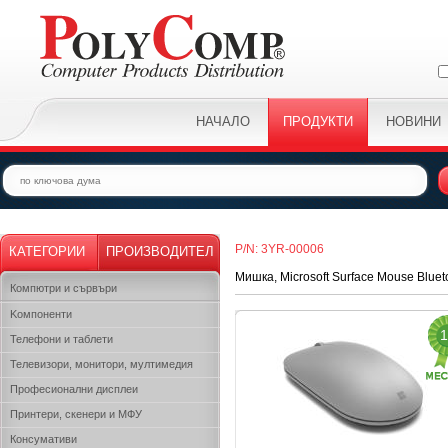
НАЧАЛО
ПРОДУКТИ
НОВИНИ
P/N: 3YR-00006
КАТЕГОРИИ
ПРОИЗВОДИТЕЛ
Мишка, Microsoft Surface Mouse Blue
Компютри и сървъри
Kомпоненти
1
Телефони и таблети
Телевизори, монитори, мултимедия
Професионални дисплеи
Принтери, скенери и МФУ
Консумативи