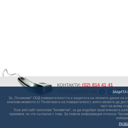
(02) 814 41 41
КОНТАКТИ:
ПОСЛЕДВАЙТЕ НИ:
ЗАЩИТА 
За „Поликомп“ ООД поверителността и защитата на личните данни на кл
ключови моменти от Политиката на поверителност, която можете да дост
част на всяка от
Този уеб сайт използва "бисквитки", за да подобри практическата р
приемем, че сте съгласни с това. За повече информация относно "бискви
избере
РАЗБ