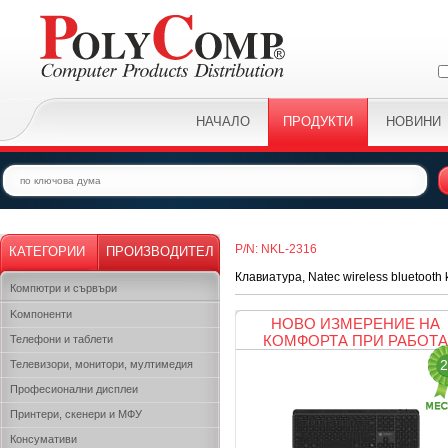
НАЧАЛО
ПРОДУКТИ
НОВИНИ
P/N: NKL-2316
КАТЕГОРИИ
ПРОИЗВОДИТЕЛ
Клавиатура, Natec wireless bluetooth
Компютри и сървъри
Kомпоненти
НОВО ИЗМЕРЕНИЕ НА
КОМФОРТА ПРИ РАБОТА
Телефони и таблети
2
Телевизори, монитори, мултимедия
Професионални дисплеи
Принтери, скенери и МФУ
Консумативи