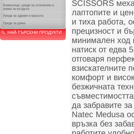
SCISSORS механ
Климатици, уреди за отопление и
грижа за въздуха
лаптопите и це
Уреди за здраве и красота
и тиха работа, 
Уреди за дома
прецизност и бъ
НАЙ-ТЪРСЕНИ ПРОДУКТИ
минимален ход 
натиск от едва 5
отговаря перфек
взискателните п
комфорт и висок
безжичната техн
съвместимостта 
да забравите за
Natec Medusa о
връзка без заба
работите удобно