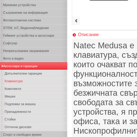
Мрежови устройства
Съхранение на информация
Фотоволтаични системи
STEM, IoT, Видеонаблюдение
Описание
Гейминг устройства и аксесоари
Natec Medusa е
Софтуер
Непрекъсваеми захранвания
клавиатура, съз
Фото и видео
които очакват п
Аксесоари и гаранции
функционалност.
Допълнителни гаранции
възможностите з
Клавиатури
Комплекти
безжичната свър
Мишки
свободата за св
Подложки за мишка
устройства, я п
Принадлежности
офиса, така и з
Стойки
Оптични дискове
Нископрофилнит
Спорт и свободно време