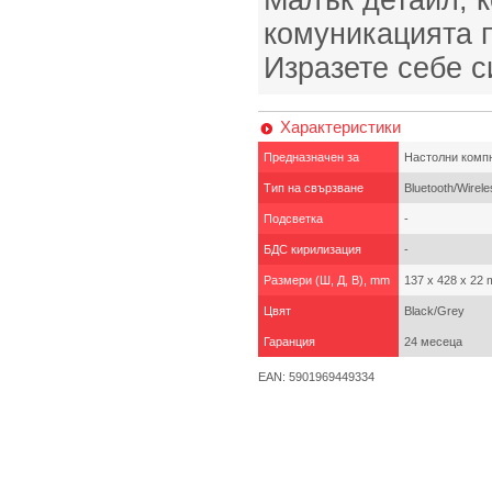
Малък детайл, к
комуникацията п
Изразете себе с
Характеристики
Предназначен за
Настолни комп
Тип на свързване
Bluetooth/Wirele
Подсветка
-
БДС кирилизация
-
Размери (Ш, Д, В), mm
137 x 428 x 22
Цвят
Black/Grey
Гаранция
24 месеца
EAN: 5901969449334