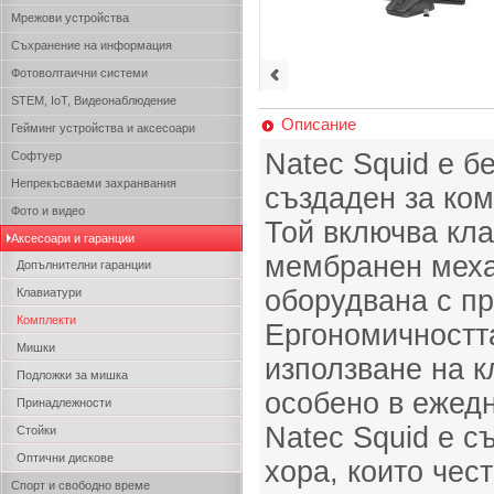
Мрежови устройства
Съхранение на информация
Фотоволтаични системи
STEM, IoT, Видеонаблюдение
Описание
Гейминг устройства и аксесоари
Natec Squid е б
Софтуер
Непрекъсваеми захранвания
създаден за ко
Фото и видео
Той включва кл
Аксесоари и гаранции
мембранен меха
Допълнителни гаранции
оборудвана с пр
Клавиатури
Комплекти
Ергономичностт
Мишки
използване на к
Подложки за мишка
особено в ежед
Принадлежности
Natec Squid е с
Стойки
Оптични дискове
хора, които чес
Спорт и свободно време