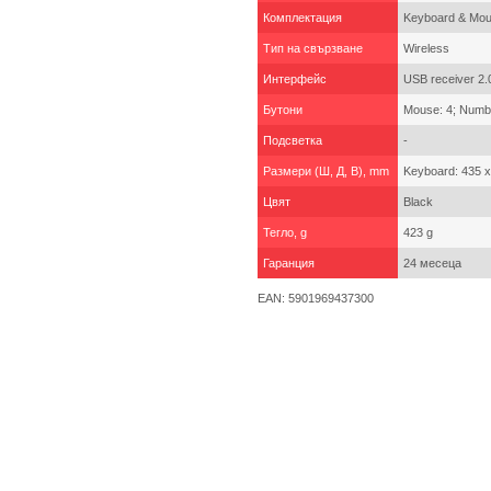
Комплектация
Keyboard & Mo
Тип на свързване
Wireless
Интерфейс
USB receiver 2.
Бутони
Mouse: 4; Numb
Подсветка
-
Размери (Ш, Д, В), mm
Keyboard: 435 x
Цвят
Black
Тегло, g
423 g
Гаранция
24 месеца
EAN: 5901969437300