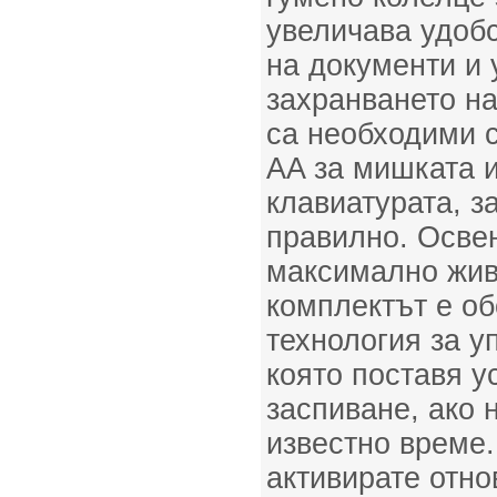
увеличава удоб
на документи и 
захранването на
са необходими с
AA за мишката 
клавиатурата, з
правилно. Освен
максимално жив
комплектът е об
технология за у
която поставя у
заспиване, ако 
известно време.
активирате отно