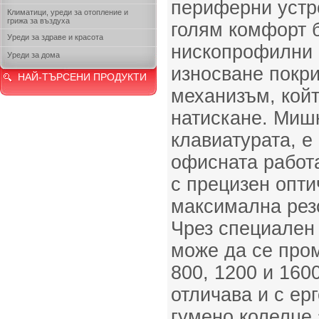
периферни устро
Климатици, уреди за отопление и
грижа за въздуха
голям комфорт 
Уреди за здраве и красота
нископрофилни 
Уреди за дома
износване покр
НАЙ-ТЪРСЕНИ ПРОДУКТИ
механизъм, кой
натискане. Мишк
клавиатурата, е
офисната работа
с прецизен опти
максимална рез
Чрез специален 
може да се про
800, 1200 и 160
отличава и с ер
гумено колелце 