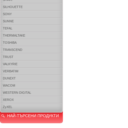
SILHOUETTE
SONY
SUNNE
TEFAL
THERMALTAKE
TOSHIBA
TRANSCEND
TRUST
VALKYRIE
VERBATIM
DUNEXT
WACOM
WESTERN DIGITAL
XEROX
ZyXEL
НАЙ-ТЪРСЕНИ ПРОДУКТИ