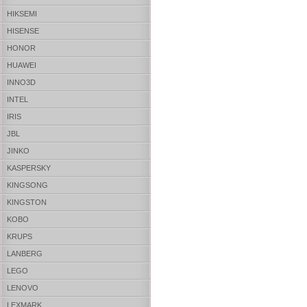
HIKSEMI
HISENSE
HONOR
HUAWEI
INNO3D
INTEL
IRIS
JBL
JINKO
KASPERSKY
KINGSONG
KINGSTON
KOBO
KRUPS
LANBERG
LEGO
LENOVO
LEXMARK