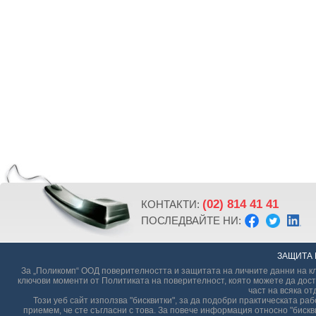
(02) 814 41 41
КОНТАКТИ:
ПОСЛЕДВАЙТЕ НИ:
ЗАЩИТА 
За „Поликомп“ ООД поверителността и защитата на личните данни на кл
ключови моменти от Политиката на поверителност, която можете да дост
част на всяка от
Този уеб сайт използва "бисквитки", за да подобри практическата р
приемем, че сте съгласни с това. За повече информация относно "бискви