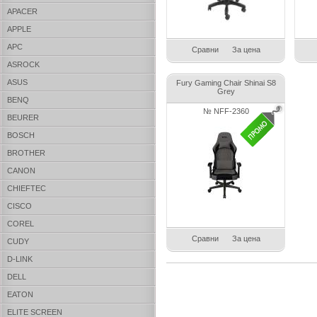
APACER
APPLE
APC
Сравни
За цена
ASROCK
ASUS
Fury Gaming Chair Shinai S8
Grey
BENQ
№ NFF-2360
BEURER
BOSCH
BROTHER
CANON
CHIEFTEC
CISCO
COREL
Сравни
За цена
CUDY
D-LINK
DELL
EATON
ELITE SCREEN