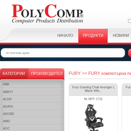
НАЧАЛО
ПРОДУКТИ
НОВИНИ
FURY >> FURY компютърна пе
КАТЕГОРИИ
ПРОИЗВОДИТЕЛ
ABB
Fury Gaming Chair Avenger L
Fur
Black-Whi...
ABBYY
№ NFF-1711
ACER
ADATA
ADOBE
AMD
AOC