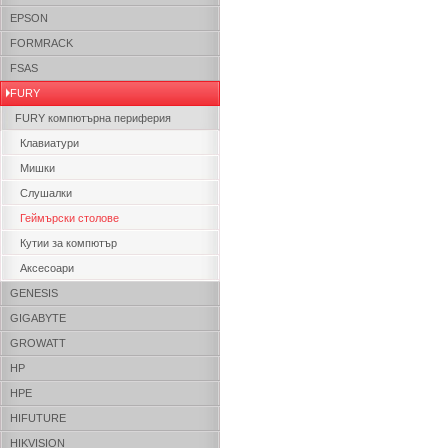
EPSON
FORMRACK
FSAS
FURY
FURY компютърна периферия
Клавиатури
Мишки
Слушалки
Геймърски столове
Кутии за компютър
Аксесоари
GENESIS
GIGABYTE
GROWATT
HP
HPE
HIFUTURE
HIKVISION